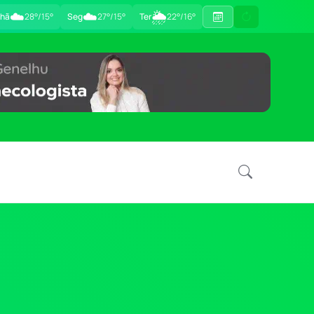
☁️
☁️
🌦
hã
28°/15°
Seg
27°/15°
Ter
22°/16°