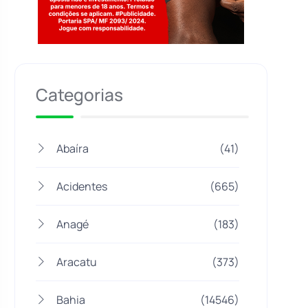
Jogue com responsabilidade. 18+
Categorias
Abaíra
(41)
Acidentes
(665)
Anagé
(183)
Aracatu
(373)
Bahia
(14546)