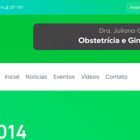
/h
28°/16°
Aman
Inicial
Notícias
Eventos
Vídeos
Contato
014