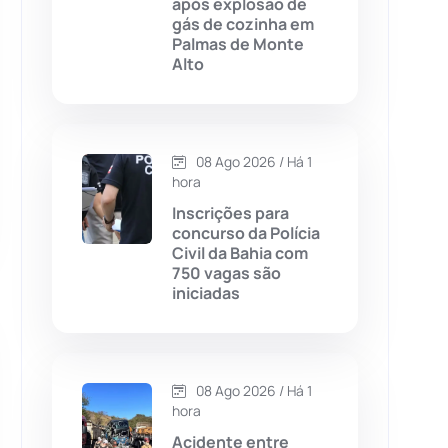
após explosão de
gás de cozinha em
Chapada Diamantina
(430)
Palmas de Monte
Alto
Condeúba
(133)
Contendas do Sincorá
(79)
08 Ago 2026 / Há 1
hora
Cordeiros
(49)
Inscrições para
concurso da Polícia
Dom Basílio
(391)
Civil da Bahia com
750 vagas são
iniciadas
Economia
(1235)
Educação
(232)
08 Ago 2026 / Há 1
Érico Cardoso
(82)
hora
Acidente entre