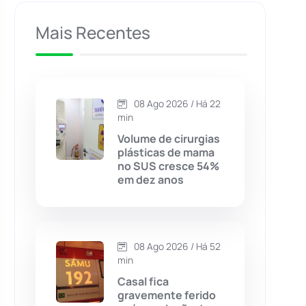
Caculé
(697)
Mais Recentes
Caetanos
(47)
Caetité
(1504)
08 Ago 2026 / Há 22
min
Candiba
(157)
Volume de cirurgias
plásticas de mama
no SUS cresce 54%
Cândido Sales
(121)
em dez anos
Caraíbas
(103)
08 Ago 2026 / Há 52
Carinhanha
(300)
min
Casal fica
Caturama
(65)
gravemente ferido