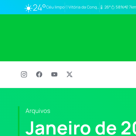
☀️
24°
Céu limpo
Vitória da Conq…
26°
58%
7km
Arquivos
Janeiro de 2