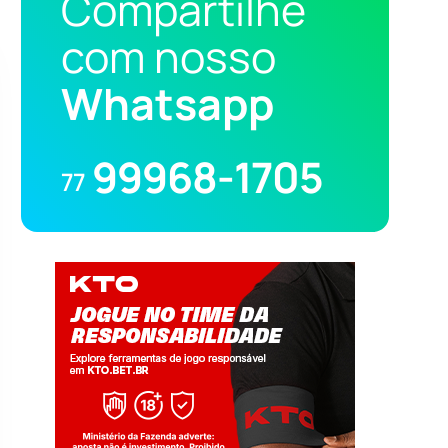
Compartilhe
com nosso
Whatsapp
99968-1705
77