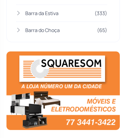
Barra da Estiva
(333)
Barra do Choça
(65)
Belo Campo
(57)
Bom Jesus da Lapa
(508)
Boquira
(152)
Botuporã
(72)
Brasil
(7680)
Brumado
(31958)