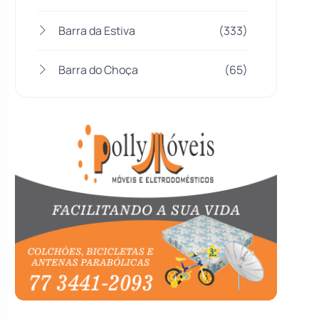
Barra da Estiva
(333)
Barra do Choça
(65)
Belo Campo
(57)
Bom Jesus da Lapa
(507)
Boquira
(152)
Botuporã
(72)
Brasil
(7680)
Brumado
(31958)