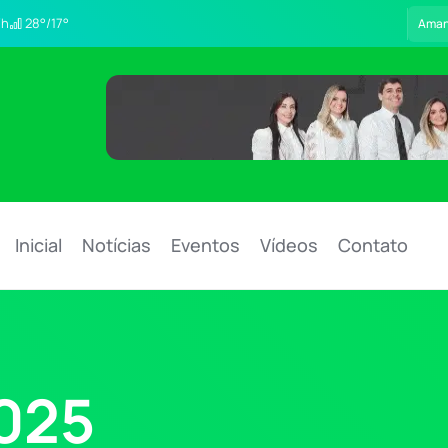
/h
28°/17°
Ama
Inicial
Notícias
Eventos
Vídeos
Contato
2025