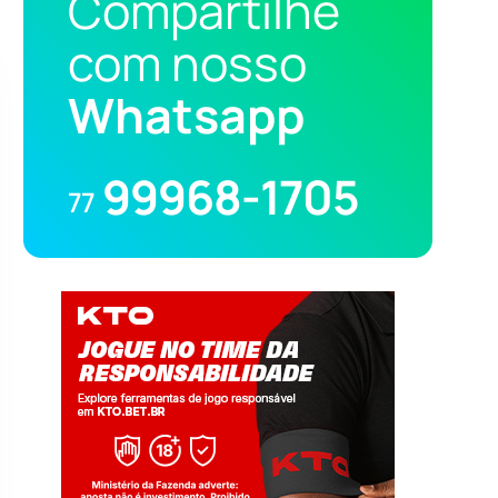
Compartilhe
com nosso
Whatsapp
99968-1705
77