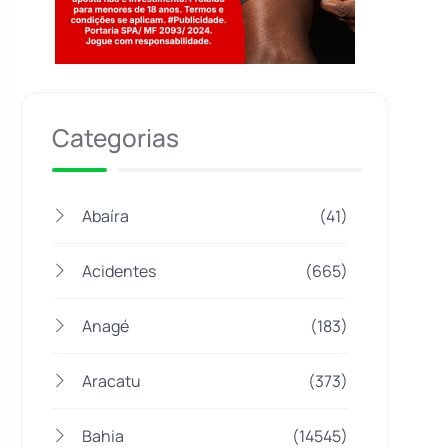
Jogue com responsabilidade. 18+
Categorias
Abaíra
(41)
Acidentes
(665)
Anagé
(183)
Aracatu
(373)
Bahia
(14545)