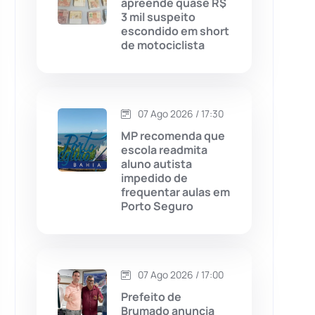
apreende quase R$
3 mil suspeito
Chapada Diamantina
(430)
escondido em short
de motociclista
Condeúba
(133)
Contendas do Sincorá
(79)
07 Ago 2026 / 17:30
Cordeiros
(49)
MP recomenda que
escola readmita
aluno autista
Dom Basílio
(391)
impedido de
frequentar aulas em
Porto Seguro
Economia
(1235)
Educação
(232)
07 Ago 2026 / 17:00
Érico Cardoso
(82)
Prefeito de
Brumado anuncia