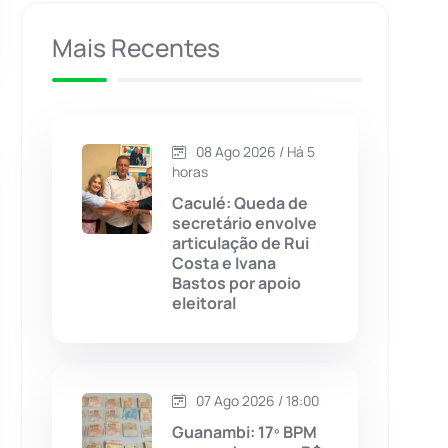
Caculé
(697)
Mais Recentes
Caetanos
(47)
Caetité
(1504)
08 Ago 2026 / Há 5
horas
Candiba
(157)
Caculé: Queda de
secretário envolve
articulação de Rui
Cândido Sales
(121)
Costa e Ivana
Bastos por apoio
eleitoral
Caraíbas
(103)
Carinhanha
(300)
07 Ago 2026 / 18:00
Caturama
(65)
Guanambi: 17º BPM