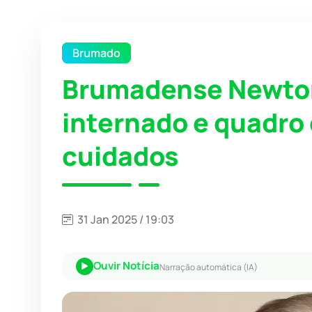
Brumado
Brumadense Newton
internado e quadro c
cuidados
31 Jan 2025 / 19:03
Ouvir Notícia
Narração automática (IA)