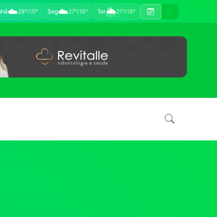
☁️
☁️
🌦
nhã
28°/15°
Seg
27°/16°
Ter
21°/16°