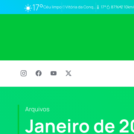
☀️
17°
Céu limpo
Vitória da Conq…
17°
87%
10km
Arquivos
Janeiro de 