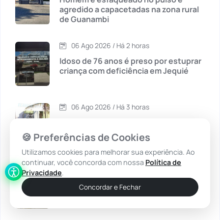
agredido a capacetadas na zona rural
Carinhanha
(299)
de Guanambi
Caturama
(65)
06 Ago 2026 / Há 2 horas
Idoso de 76 anos é preso por estuprar
Chapada Diamantina
(430)
criança com deficiência em Jequié
Condeúba
(133)
06 Ago 2026 / Há 3 horas
Foragido por homicídio qualificado é
Contendas do Sincorá
(79)
preso na Rodoviária de Guanambi
🍪 Preferências de Cookies
Cordeiros
(49)
Utilizamos cookies para melhorar sua experiência. Ao
continuar, você concorda com nossa
Política de
06 Ago 2026 / Há 3 horas
Privacidade
.
Dom Basílio
(391)
4ª CIPM apreende 190 porções de
Concordar e Fechar
cocaína e prende suspeito após fuga
em Rio do Pires
Economia
(1235)