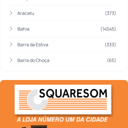
Aracatu
(373)
Bahia
(14545)
Barra da Estiva
(333)
Barra do Choça
(65)
Belo Campo
(57)
Bom Jesus da Lapa
(505)
Boquira
(152)
Botuporã
(72)