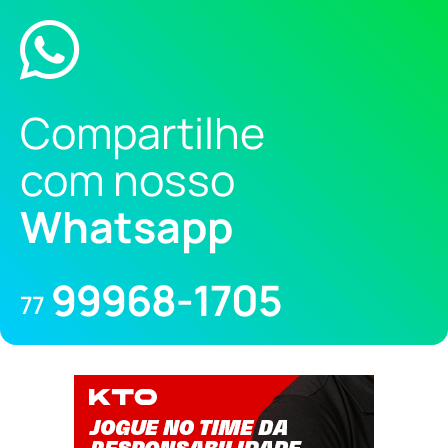
Compartilhe
com nosso
Whatsapp
99968-1705
77