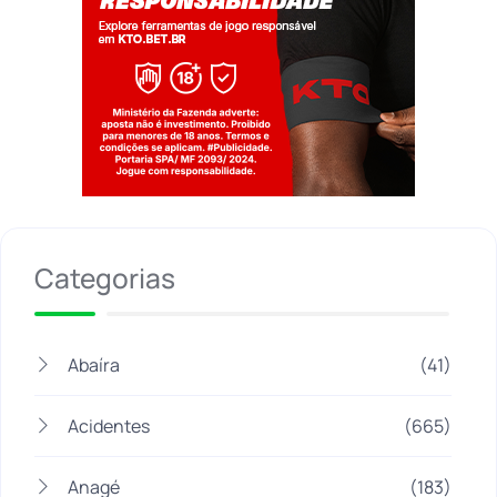
Jogue com responsabilidade. 18+
Categorias
Abaíra
(41)
Acidentes
(665)
Anagé
(183)