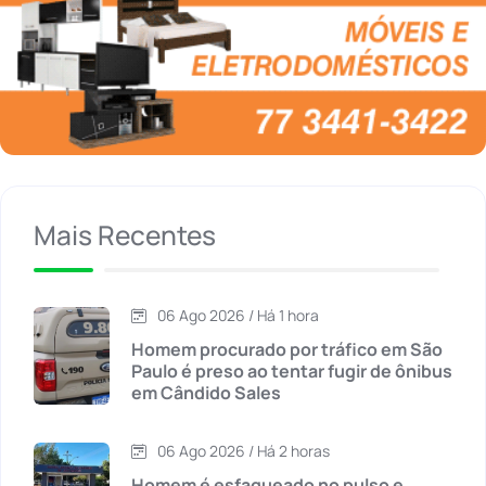
Brasil
(7679)
Brumado
(31955)
Caculé
(696)
Caetanos
(47)
Mais Recentes
Caetité
(1504)
06 Ago 2026 / Há 1 hora
Candiba
(157)
Homem procurado por tráfico em São
Paulo é preso ao tentar fugir de ônibus
em Cândido Sales
Cândido Sales
(121)
06 Ago 2026 / Há 2 horas
Caraíbas
(103)
Homem é esfaqueado no pulso e