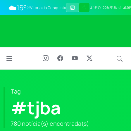
☁️
15°
Vitória da Conquista
15°
100%
8km/h
26°
Tag
#tjba
780 notícia(s) encontrada(s)