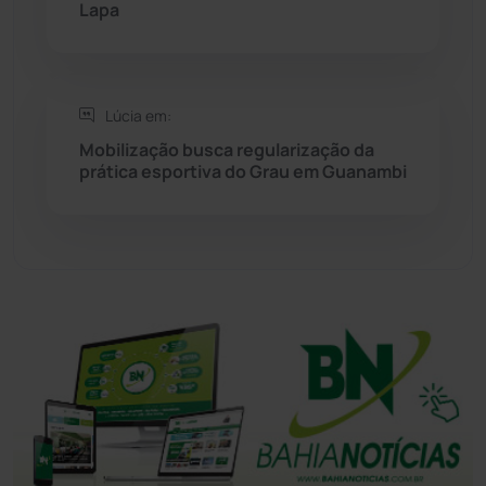
Lapa
Tanhaçu
(425)
Tanque Novo
(126)
Lúcia em:
Mobilização busca regularização da
prática esportiva do Grau em Guanambi
Tecnologia
(12)
Urandi
(156)
Vitória da Conquista
(2513)