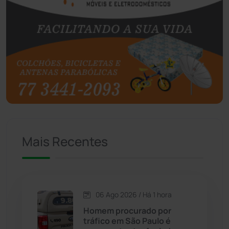
Boquira
(152)
Botuporã
(72)
Brasil
(7679)
Brumado
(31955)
Caculé
(696)
Mais Recentes
Caetanos
(47)
Caetité
(1504)
06 Ago 2026 / Há 1 hora
Candiba
(157)
Homem procurado por
tráfico em São Paulo é
Cândido Sales
(121)