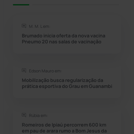
Riacho de Santana
(309)
Rio de Contas
(410)
M. M. L em:
Rio do Antônio
(203)
Brumado inicia oferta da nova vacina
Pneumo 20 nas salas de vacinação
Rio do Pires
(98)
Saúde
(2427)
Edson Mauro em:
Mobilização busca regularização da
Seabra
(50)
prática esportiva do Grau em Guanambi
Sebastião Laranjeiras
(96)
Rúbia em:
Sítio do Mato
(42)
Romeiros de Ipiaú percorrem 600 km
em pau de arara rumo a Bom Jesus da
Sudoeste Baiano
(1530)