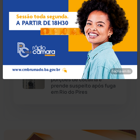
06 Ago 2026 / Há 3 horas
Economia
(1235)
Foragido por homicídio
qualificado é preso na
Educação
(232)
Rodoviária de Guanambi
Érico Cardoso
(82)
06 Ago 2026 / Há 3 horas
Esportes
(522)
Fecha em 7s
4ª CIPM apreende 190
porções de cocaína e
Eventos
(24)
prende suspeito após fuga
em Rio do Pires
Feira da Mata
(23)
Guajeru
(130)
Guanambi
(3494)