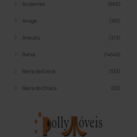
Acidentes
(665)
Anagé
(183)
Aracatu
(373)
Bahia
(14545)
Barra da Estiva
(333)
Barra do Choça
(65)
Belo Campo
(57)
Bom Jesus da Lapa
(505)