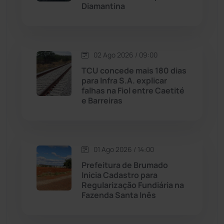
Diamantina
Malhada
(82)
Malhada de Pedras
(507)
02 Ago 2026 / 09:00
Matina
(71)
TCU concede mais 180 dias
para Infra S.A. explicar
falhas na Fiol entre Caetité
Mortugaba
(31)
e Barreiras
Mundo
(436)
Oliveira dos Brejinhos
(67)
01 Ago 2026 / 14:00
Prefeitura de Brumado
Palmas de Monte Alto
(260)
Inicia Cadastro para
Regularização Fundiária na
Fazenda Santa Inês
Paramirim
(342)