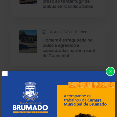
preso ao tentar fugir de
ônibus em Cândido Sales
Caraíbas
(103)
Carinhanha
(299)
06 Ago 2026 / Há 2 horas
Homem é esfaqueado no
Caturama
(65)
pulso e agredido a
capacetadas na zona rural
de Guanambi
Chapada Diamantina
(430)
Condeúba
(133)
06 Ago 2026 / Há 2 horas
Contendas do Sincorá
(79)
Idoso de 76 anos é preso
por estuprar criança com
Cordeiros
(49)
deficiência em Jequié
Dom Basílio
(391)