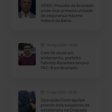
VÍDEO: Presídio de Brumado
Jequié
(313)
pode virar primeira unidade
de segurança máxima
federal da Bahia
Jussiape
(97)
Justiça
(1466)
04 Ago 2026 / 10:00
Lagoa Real
(182)
Com 36 obras em
andamento, prefeito
Licínio de Almeida
(118)
Fabrício Abrantes lança o
PAC-B em Brumado
Livramento de Nossa...
(1338)
Macaúbas
(713)
01 Ago 2026 / 18:30
Operação Contragolpe
Maetinga
(101)
prende dois suspeitos de
estelionato na Chapada