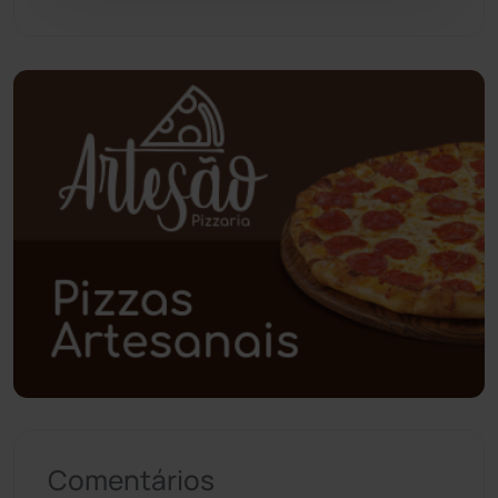
Pindaí
(103)
Piripá
(90)
Planalto
(59)
Poções
(182)
Polícia Civil
(57)
Polícia Militar
(27)
Política
(03)
Presidente Jânio Qu...
(125)
Comentários