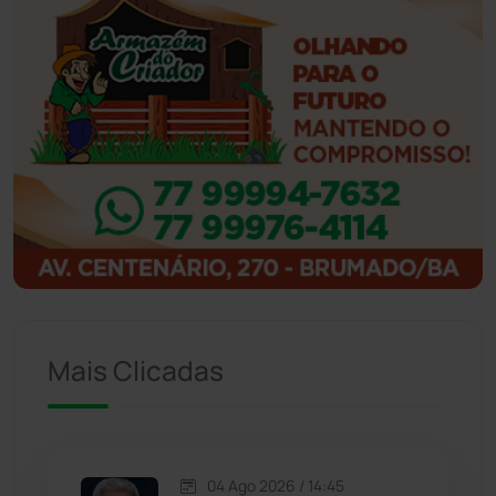
Ibiassucê
(167)
Ibicoara
(220)
Ibipitanga
(116)
Ibitiara
(32)
Igaporã
(218)
Ituaçu
(256)
Mais Clicadas
Iuiu
(173)
Jacaraci
(97)
04 Ago 2026 / 14:45