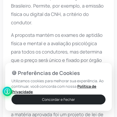
Brasileiro. Permite, por exemplo, a emissão
física ou digital da CNH, a critério do
condutor.
A proposta mantém os exames de aptidão
física e mental e a avaliação psicológica
para todos os condutores, mas determina
que o preço será único e fixado por órgão
de trânsito da União. O valor será
🍪 Preferências de Cookies
atualizado anualmente com base no Índice
Utilizamos cookies para melhorar sua experiência. Ao
Nacional de Preços ao Consumidor Amplo
continuar, você concorda com nossa
Política de
Privacidade
.
(IPCA).
Concordar e Fechar
Como o Legislativo fez alterações no texto,
a matéria aprovada foi um projeto de lei de