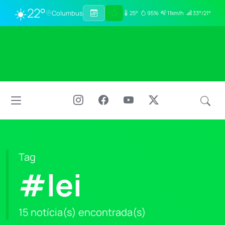
☀️
22°
Columbus
25°
95%
11km/h
33°/21°
Tag
#lei
15 notícia(s) encontrada(s)