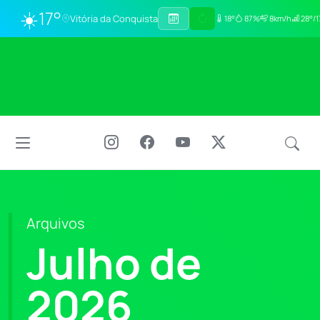
☀️
17°
Vitória da Conquista
18°
87%
8km/h
28°/1
Arquivos
Julho de
2026