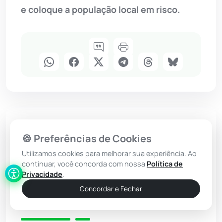
e coloque a população local em risco.
Malhada de Pedras
🍪 Preferências de Cookies
TCM-BA acata recurso e
Utilizamos cookies para melhorar sua experiência. Ao
continuar, você concorda com nossa
Política de
exclui ressarcimento da ex-
Privacidade
.
prefeita de Malhada de
Concordar e Fechar
Pedras