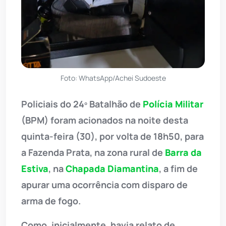
Foto: WhatsApp/Achei Sudoeste
Policiais do 24º Batalhão de
Polícia Militar
(BPM) foram acionados na noite desta
quinta-feira (30), por volta de 18h50, para
a Fazenda Prata, na zona rural de
Barra da
Estiva
, na
Chapada Diamantina
, a fim de
apurar uma ocorrência com disparo de
arma de fogo.
Como, inicialmente, havia relato de