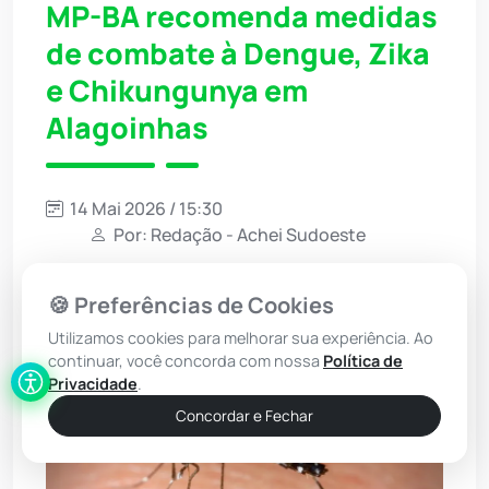
MP-BA recomenda medidas
de combate à Dengue, Zika
e Chikungunya em
Alagoinhas
14 Mai 2026 / 15:30
Por: Redação - Achei Sudoeste
Ouvir Notícia
🍪 Preferências de Cookies
Narração automática (IA)
Utilizamos cookies para melhorar sua experiência. Ao
continuar, você concorda com nossa
Política de
Privacidade
.
Concordar e Fechar