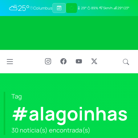
⛅
25°
Columbus
29°
89%
5km/h
29°/23°
Tag
#alagoinhas
30 notícia(s) encontrada(s)