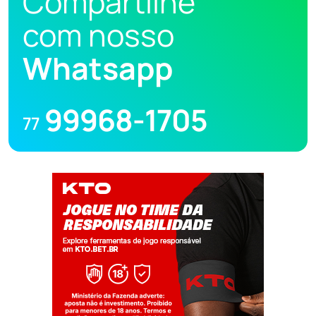
Compartilhe
com nosso
Whatsapp
99968-1705
77