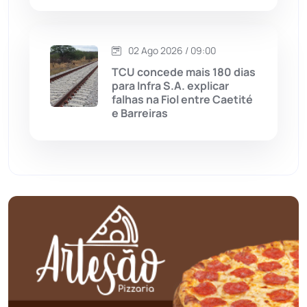
Mundo
(436)
02 Ago 2026 / 09:00
Oliveira dos Brejinhos
(67)
TCU concede mais 180 dias
para Infra S.A. explicar
Palmas de Monte Alto
(260)
falhas na Fiol entre Caetité
e Barreiras
Paramirim
(342)
Pindaí
(103)
Piripá
(90)
Planalto
(59)
Poções
(182)