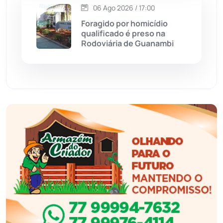
Esportes
(522)
06 Ago 2026 / 17:00
Foragido por homicídio
Eventos
(24)
qualificado é preso na
Rodoviária de Guanambi
Feira da Mata
(23)
Guajeru
(130)
Guanambi
(3494)
Ibiassucê
(167)
Ibicoara
(220)
Ibipitanga
(116)
Ibitiara
(32)