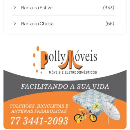
Barra da Estiva
(333)
Barra do Choça
(65)
Belo Campo
(57)
Bom Jesus da Lapa
(505)
Boquira
(152)
Botuporã
(72)
Brasil
(7679)
Brumado
(31955)