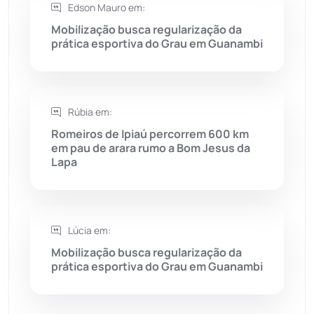
Edson Mauro em:
Saúde
(2427)
Mobilização busca regularização da
prática esportiva do Grau em Guanambi
Seabra
(50)
Sebastião Laranjeiras
(96)
Rúbia em:
Sítio do Mato
(42)
Romeiros de Ipiaú percorrem 600 km
em pau de arara rumo a Bom Jesus da
Lapa
Sudoeste Baiano
(1530)
Tanhaçu
(426)
Lúcia em:
Tanque Novo
(126)
Mobilização busca regularização da
prática esportiva do Grau em Guanambi
Tecnologia
(12)