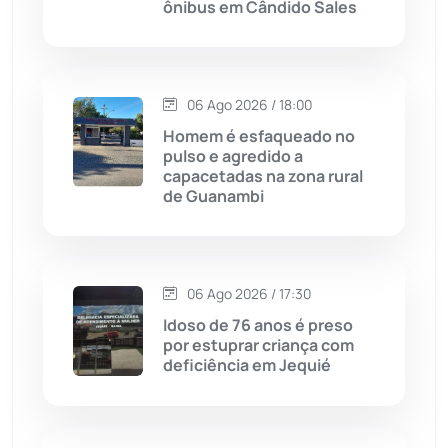
ônibus em Cândido Sales
Chapada Diamantina
(430)
Condeúba
(133)
06 Ago 2026 / 18:00
Contendas do Sincorá
(79)
Homem é esfaqueado no
pulso e agredido a
Cordeiros
(49)
capacetadas na zona rural
de Guanambi
Dom Basílio
(391)
Economia
(1235)
06 Ago 2026 / 17:30
Idoso de 76 anos é preso
Educação
(232)
por estuprar criança com
deficiência em Jequié
Érico Cardoso
(82)