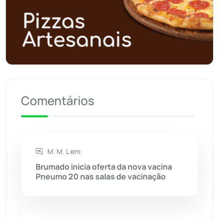
Polícia Civil
(57)
Polícia Militar
(27)
Política
(03)
Presidente Jânio Qu...
(125)
Comentários
Riacho de Santana
(309)
Rio de Contas
(410)
M. M. L em:
Brumado inicia oferta da nova vacina
Rio do Antônio
(203)
Pneumo 20 nas salas de vacinação
Rio do Pires
(98)