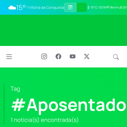
☁️
15°
Vitória da Conquista
15°
100%
8km/h
26°
Tag
#Aposentado
1 notícia(s) encontrada(s)