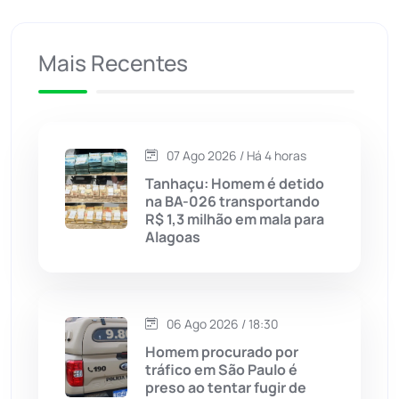
Caculé
(696)
Mais Recentes
Caetanos
(47)
Caetité
(1504)
07 Ago 2026 / Há 4 horas
Candiba
(157)
Tanhaçu: Homem é detido
na BA-026 transportando
Cândido Sales
(121)
R$ 1,3 milhão em mala para
Alagoas
Caraíbas
(103)
Carinhanha
(299)
06 Ago 2026 / 18:30
Homem procurado por
Caturama
(65)
tráfico em São Paulo é
preso ao tentar fugir de