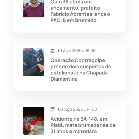
Com 36 obras em
andamento, prefeito
Licínio de Almeida
(118)
Fabrício Abrantes lança o
PAC-B em Brumado
Livramento de Nossa...
(1338)
Macaúbas
(713)
01 Ago 2026 / 18:30
Operação Contragolpe
Maetinga
(101)
prende dois suspeitos de
estelionato na Chapada
Diamantina
Malhada
(82)
Malhada de Pedras
(507)
06 Ago 2026 / 14:00
Matina
(71)
Acidente na BA-148, em
Piatã, mata brumadense de
31 anos e motorista
Mortugaba
(31)