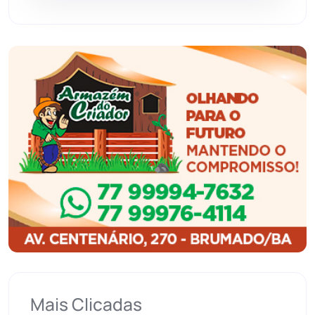
Guajeru
(130)
Guanambi
(3494)
Ibiassucê
(167)
Ibicoara
(220)
Ibipitanga
(116)
Ibitiara
(32)
Igaporã
(218)
Ituaçu
(256)
Mais Clicadas