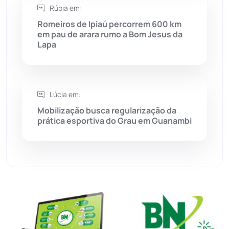
Rúbia em:
Sítio do Mato
(42)
Romeiros de Ipiaú percorrem 600 km
em pau de arara rumo a Bom Jesus da
Lapa
Sudoeste Baiano
(1530)
Tanhaçu
(425)
Lúcia em:
Tanque Novo
(126)
Mobilização busca regularização da
prática esportiva do Grau em Guanambi
Tecnologia
(12)
Urandi
(156)
Vitória da Conquista
(2513)