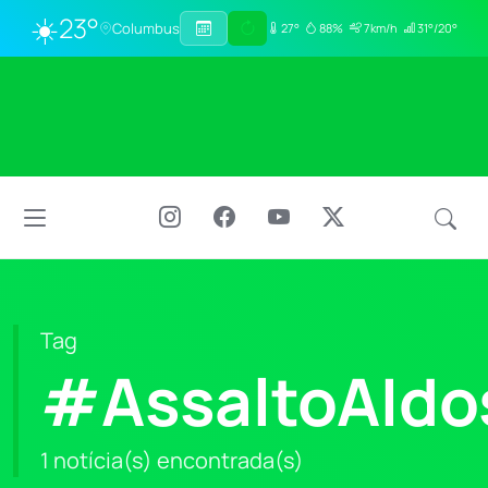
☀️
23°
Columbus
27°
88%
7km/h
31°/20°
Tag
#AssaltoAIdo
1 notícia(s) encontrada(s)