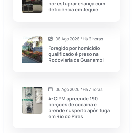
por estuprar criança com
Cordeiros
(49)
deficiência em Jequié
Dom Basílio
(391)
06 Ago 2026 / Há 6 horas
Economia
(1235)
Foragido por homicídio
qualificado é preso na
Educação
(232)
Rodoviária de Guanambi
Érico Cardoso
(82)
06 Ago 2026 / Há 7 horas
Esportes
(522)
4ª CIPM apreende 190
porções de cocaína e
Eventos
(24)
prende suspeito após fuga
em Rio do Pires
Feira da Mata
(23)