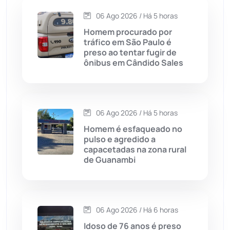
06 Ago 2026 / Há 5 horas
Candiba
(157)
Homem procurado por
tráfico em São Paulo é
Cândido Sales
(121)
preso ao tentar fugir de
ônibus em Cândido Sales
Caraíbas
(103)
Carinhanha
(299)
06 Ago 2026 / Há 5 horas
Homem é esfaqueado no
Caturama
(65)
pulso e agredido a
capacetadas na zona rural
de Guanambi
Chapada Diamantina
(430)
Condeúba
(133)
06 Ago 2026 / Há 6 horas
Contendas do Sincorá
(79)
Idoso de 76 anos é preso