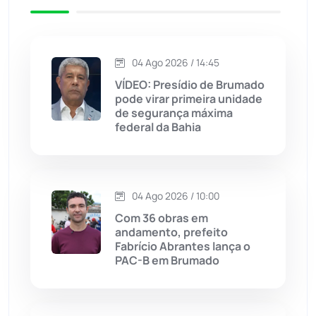
Iuiu
(173)
Jacaraci
(97)
04 Ago 2026 / 14:45
VÍDEO: Presídio de Brumado
Jequié
(313)
pode virar primeira unidade
de segurança máxima
federal da Bahia
Jussiape
(97)
Justiça
(1466)
04 Ago 2026 / 10:00
Lagoa Real
(182)
Com 36 obras em
andamento, prefeito
Licínio de Almeida
(118)
Fabrício Abrantes lança o
PAC-B em Brumado
Livramento de Nossa...
(1338)