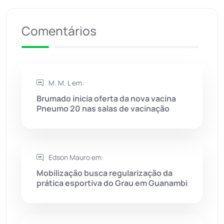
Presidente Jânio Qu...
(125)
Comentários
Riacho de Santana
(309)
Rio de Contas
(410)
M. M. L em:
Brumado inicia oferta da nova vacina
Rio do Antônio
(203)
Pneumo 20 nas salas de vacinação
Rio do Pires
(98)
Edson Mauro em:
Saúde
(2427)
Mobilização busca regularização da
prática esportiva do Grau em Guanambi
Seabra
(50)
Sebastião Laranjeiras
(96)