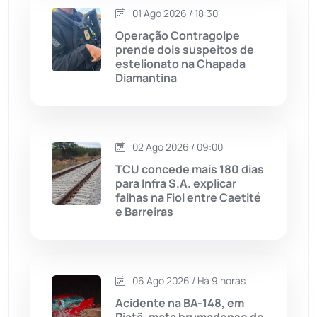
Macaúbas
(713)
01 Ago 2026 / 18:30
Operação Contragolpe
Maetinga
(101)
prende dois suspeitos de
estelionato na Chapada
Diamantina
Malhada
(82)
Malhada de Pedras
(507)
02 Ago 2026 / 09:00
Matina
(71)
TCU concede mais 180 dias
para Infra S.A. explicar
falhas na Fiol entre Caetité
Mortugaba
(31)
e Barreiras
Mundo
(436)
Oliveira dos Brejinhos
(67)
06 Ago 2026 / Há 9 horas
Acidente na BA-148, em
Palmas de Monte Alto
(260)