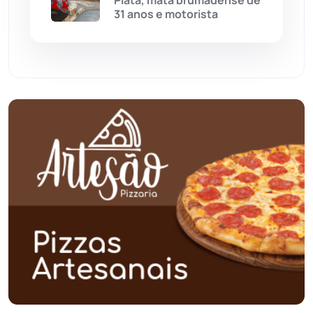
Piatã, mata brumadense de
31 anos e motorista
Paramirim
(342)
Pindaí
(103)
Piripá
(90)
Planalto
(59)
Poções
(182)
Polícia Civil
(57)
Polícia Militar
(27)
Política
(03)