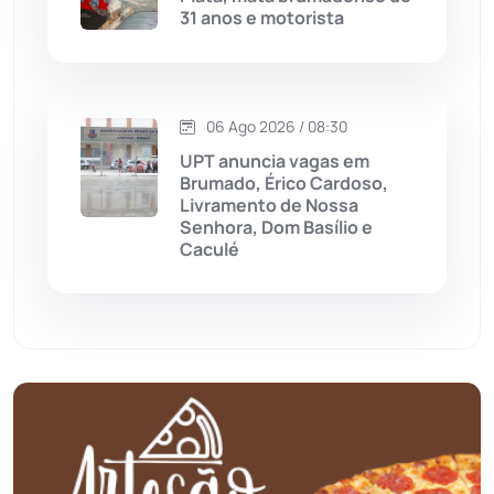
31 anos e motorista
Mundo
(437)
Oliveira dos Brejinhos
(67)
06 Ago 2026 / 08:30
Palmas de Monte Alto
(261)
UPT anuncia vagas em
Brumado, Érico Cardoso,
Paramirim
(342)
Livramento de Nossa
Senhora, Dom Basílio e
Caculé
Pindaí
(103)
Piripá
(90)
Planalto
(59)
Poções
(182)