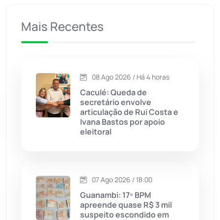
Caculé
(697)
Mais Recentes
Caetanos
(47)
Caetité
(1504)
08 Ago 2026 / Há 4 horas
Candiba
(157)
Caculé: Queda de
secretário envolve
Cândido Sales
(121)
articulação de Rui Costa e
Ivana Bastos por apoio
eleitoral
Caraíbas
(103)
Carinhanha
(300)
07 Ago 2026 / 18:00
Caturama
(65)
Guanambi: 17º BPM
apreende quase R$ 3 mil
suspeito escondido em
Chapada Diamantina
(430)