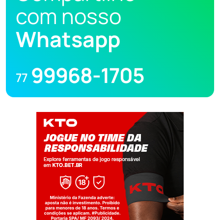
com nosso
Whatsapp
99968-1705
77