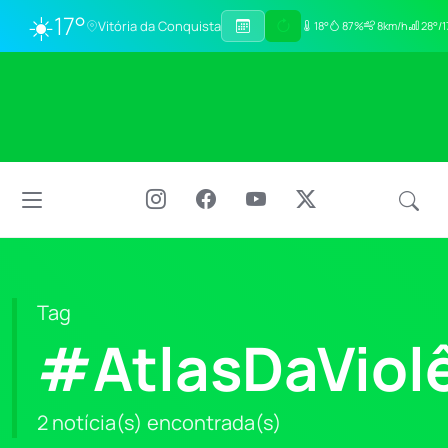
☀️
17°
Vitória da Conquista
18°
87%
8km/h
28°/1
Tag
#AtlasDaViol
2 notícia(s) encontrada(s)