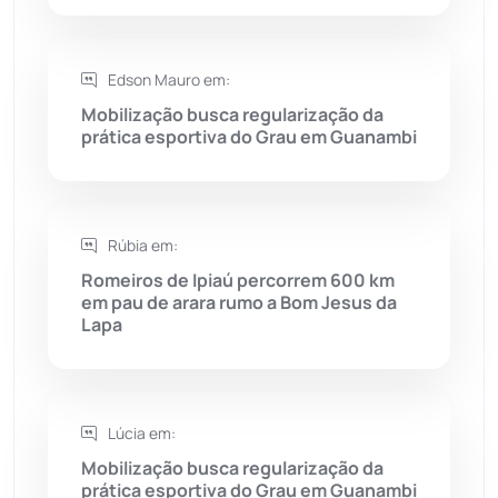
Saúde
(2427)
Seabra
(50)
Edson Mauro em:
Mobilização busca regularização da
Sebastião Laranjeiras
(96)
prática esportiva do Grau em Guanambi
Sítio do Mato
(42)
Sudoeste Baiano
(1530)
Rúbia em:
Romeiros de Ipiaú percorrem 600 km
em pau de arara rumo a Bom Jesus da
Tanhaçu
(426)
Lapa
Tanque Novo
(126)
Tecnologia
(12)
Lúcia em:
Mobilização busca regularização da
Urandi
(157)
prática esportiva do Grau em Guanambi