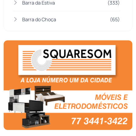
Barra da Estiva
(333)
Barra do Choça
(65)
Belo Campo
(57)
Bom Jesus da Lapa
(507)
Boquira
(152)
Botuporã
(72)
Brasil
(7680)
Brumado
(31958)