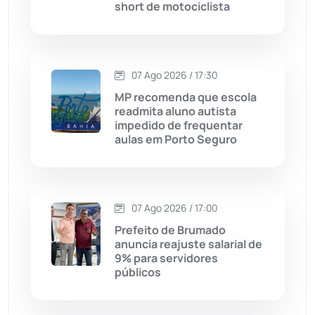
short de motociclista
Condeúba
(133)
Contendas do Sincorá
(79)
07 Ago 2026 / 17:30
MP recomenda que escola
Cordeiros
(49)
readmita aluno autista
impedido de frequentar
aulas em Porto Seguro
Dom Basílio
(391)
Economia
(1235)
07 Ago 2026 / 17:00
Educação
(232)
Prefeito de Brumado
anuncia reajuste salarial de
9% para servidores
Érico Cardoso
(82)
públicos
Esportes
(522)