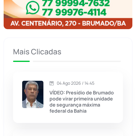
Igaporã
(218)
Ituaçu
(256)
Iuiu
(173)
Mais Clicadas
Jacaraci
(97)
Jequié
(314)
04 Ago 2026 / 14:45
VÍDEO: Presídio de Brumado
Jussiape
(97)
pode virar primeira unidade
de segurança máxima
Justiça
(1470)
federal da Bahia
Lagoa Real
(182)