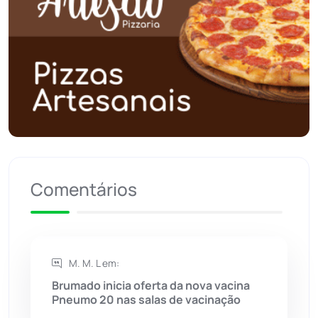
Polícia Civil
(58)
Polícia Militar
(27)
Política
(03)
Presidente Jânio Qu...
(125)
Riacho de Santana
(309)
Comentários
Rio de Contas
(410)
Rio do Antônio
(203)
M. M. L em:
Rio do Pires
(98)
Brumado inicia oferta da nova vacina
Pneumo 20 nas salas de vacinação