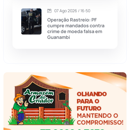
07 Ago 2026 / 16:50
Eventos
(24)
Operação Rastreio: PF
cumpre mandados contra
Feira da Mata
(23)
crime de moeda falsa em
Guanambi
Guajeru
(130)
Guanambi
(3498)
Ibiassucê
(167)
Ibicoara
(221)
Ibipitanga
(116)
Ibitiara
(32)