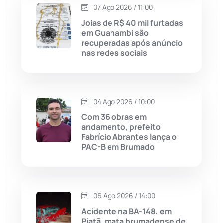
07 Ago 2026 / 11:00
Licínio de Almeida
(118)
Joias de R$ 40 mil furtadas
em Guanambi são
Livramento de Nossa...
(1338)
recuperadas após anúncio
nas redes sociais
Macaúbas
(714)
Maetinga
(101)
04 Ago 2026 / 10:00
Com 36 obras em
Malhada
(82)
andamento, prefeito
Fabrício Abrantes lança o
PAC-B em Brumado
Malhada de Pedras
(508)
Matina
(71)
06 Ago 2026 / 14:00
Mortugaba
(31)
Acidente na BA-148, em
Piatã, mata brumadense de