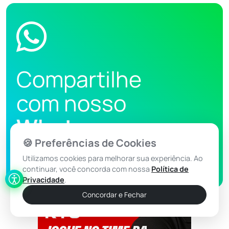
Compartilhe
com nosso
Whatsapp
🍪 Preferências de Cookies
99968-1705
Utilizamos cookies para melhorar sua experiência. Ao
77
continuar, você concorda com nossa
Política de
Privacidade
.
Concordar e Fechar