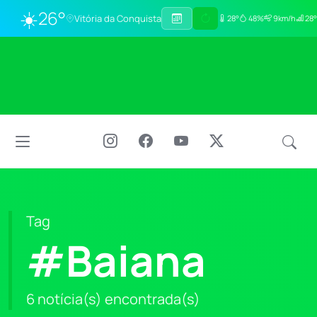
☀️
26°
Vitória da Conquista
28°
48%
9km/h
28°
Tag
#Baiana
6 notícia(s) encontrada(s)