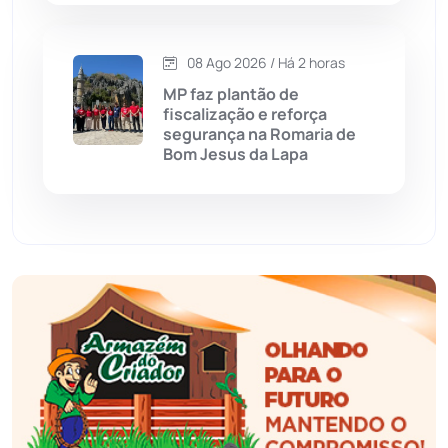
Esportes
(522)
08 Ago 2026 / Há 2 horas
Eventos
(24)
MP faz plantão de
fiscalização e reforça
Feira da Mata
(23)
segurança na Romaria de
Bom Jesus da Lapa
Guajeru
(130)
Guanambi
(3498)
Ibiassucê
(167)
Ibicoara
(221)
Ibipitanga
(116)