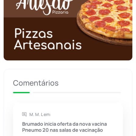
Polícia Civil
(59)
Polícia Militar
(27)
Política
(03)
Presidente Jânio Qu...
(125)
Riacho de Santana
(309)
Comentários
Rio de Contas
(411)
Rio do Antônio
(203)
M. M. L em:
Brumado inicia oferta da nova vacina
Rio do Pires
(98)
Pneumo 20 nas salas de vacinação