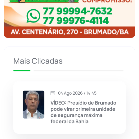
Ibitiara
(32)
Igaporã
(218)
Ituaçu
(256)
Iuiu
(173)
Mais Clicadas
Jacaraci
(97)
Jequié
(314)
04 Ago 2026 / 14:45
VÍDEO: Presídio de Brumado
Jussiape
(98)
pode virar primeira unidade
de segurança máxima
Justiça
(1470)
federal da Bahia
Lagoa Real
(182)