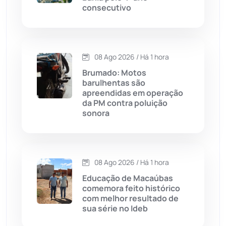
consecutivo
Chapada Diamantina
(430)
Condeúba
(133)
08 Ago 2026 / Há 1 hora
Contendas do Sincorá
(79)
Brumado: Motos
barulhentas são
Cordeiros
(49)
apreendidas em operação
da PM contra poluição
sonora
Dom Basílio
(391)
Economia
(1236)
08 Ago 2026 / Há 1 hora
Educação
(232)
Educação de Macaúbas
comemora feito histórico
com melhor resultado de
Érico Cardoso
(82)
sua série no Ideb