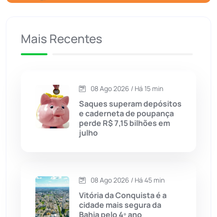
Caculé
(697)
Mais Recentes
Caetanos
(47)
Caetité
(1504)
08 Ago 2026 / Há 15 min
Candiba
(157)
Saques superam depósitos
e caderneta de poupança
Cândido Sales
(121)
perde R$ 7,15 bilhões em
julho
Caraíbas
(103)
Carinhanha
(300)
08 Ago 2026 / Há 45 min
Vitória da Conquista é a
Caturama
(65)
cidade mais segura da
Bahia pelo 4º ano