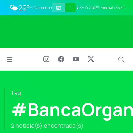
🌤️
29°
Columbus
33°
70%
13km/h
33°/21°
Tag
#BancaOrgan
2 notícia(s) encontrada(s)