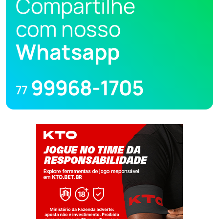
Compartilhe
com nosso
Whatsapp
99968-1705
77