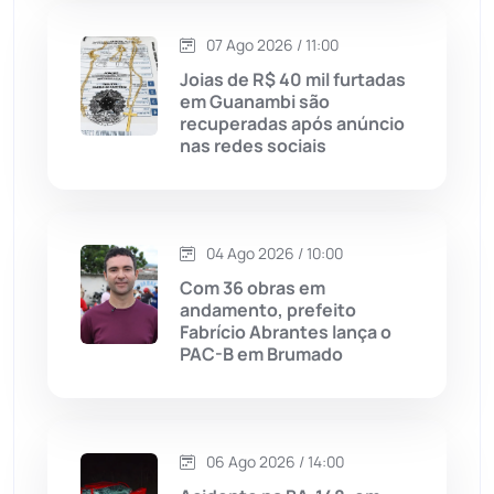
07 Ago 2026 / 11:00
Licínio de Almeida
(118)
Joias de R$ 40 mil furtadas
em Guanambi são
Livramento de Nossa...
(1338)
recuperadas após anúncio
nas redes sociais
Macaúbas
(715)
Maetinga
(101)
04 Ago 2026 / 10:00
Com 36 obras em
Malhada
(82)
andamento, prefeito
Fabrício Abrantes lança o
PAC-B em Brumado
Malhada de Pedras
(508)
Matina
(71)
06 Ago 2026 / 14:00
Mortugaba
(31)