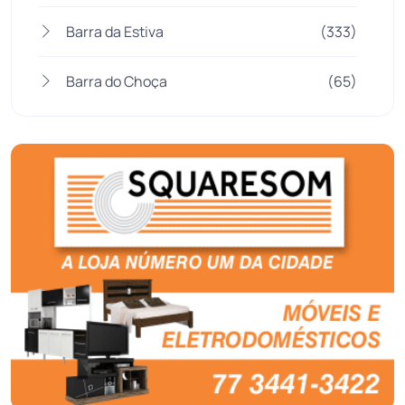
Barra da Estiva
(333)
Barra do Choça
(65)
Belo Campo
(57)
Bom Jesus da Lapa
(509)
Boquira
(152)
Botuporã
(72)
Brasil
(7680)
Brumado
(31960)