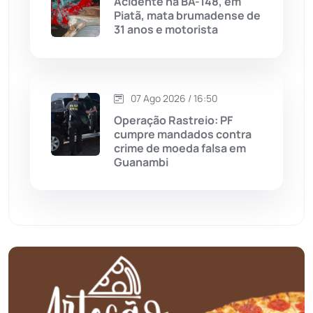
Acidente na BA-148, em
Piatã, mata brumadense de
31 anos e motorista
Mundo
(437)
Oliveira dos Brejinhos
(67)
07 Ago 2026 / 16:50
Palmas de Monte Alto
(262)
Operação Rastreio: PF
cumpre mandados contra
Paramirim
(342)
crime de moeda falsa em
Guanambi
Pindaí
(103)
Piripá
(90)
Planalto
(59)
Poções
(182)