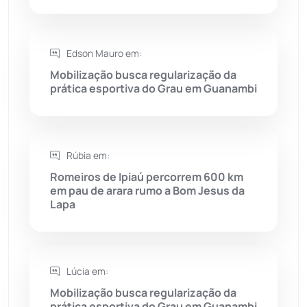
Saúde
(2429)
Edson Mauro em:
Seabra
(50)
Mobilização busca regularização da
prática esportiva do Grau em Guanambi
Sebastião Laranjeiras
(96)
Sítio do Mato
(42)
Rúbia em:
Sudoeste Baiano
(1530)
Romeiros de Ipiaú percorrem 600 km
em pau de arara rumo a Bom Jesus da
Lapa
Tanhaçu
(426)
Tanque Novo
(126)
Lúcia em:
Tecnologia
(12)
Mobilização busca regularização da
prática esportiva do Grau em Guanambi