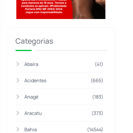
Jogue com responsabilidade. 18+
Categorias
Abaíra
(41)
Acidentes
(665)
Anagé
(183)
Aracatu
(373)
Bahia
(14544)