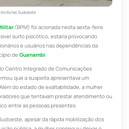
rim/Achei Sudoeste
ilitar
(BPM) foi acionada nesta sexta-feira
sível surto psicótico, estaria provocando
onários e usuários nas dependências da
cípio de
Guanambi
.
elo Centro Integrado de Comunicações
nformou que a suspeita apresentava um
ém do estado de exaltabilidade, a mulher
oradores que tentavam prestar atendimento ou
ico entre as pessoas presentes.
Sudoeste, apesar da rápida mobilização dos
tituição pública, a mulher conseguiu deixar o