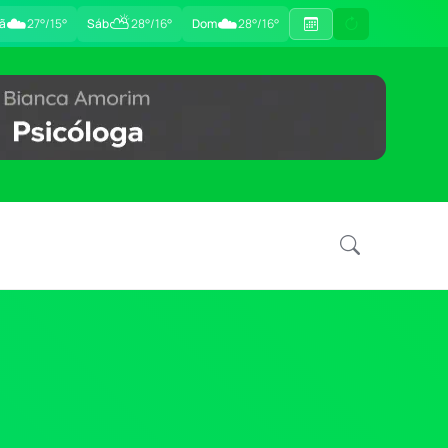
☁️
⛅
☁️
ã
27°/15°
Sáb
28°/16°
Dom
28°/16°