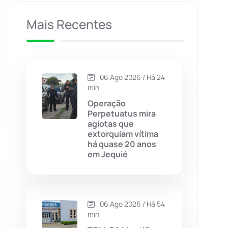
Caculé
(695)
Mais Recentes
Caetanos
(47)
Caetité
(1504)
06 Ago 2026 / Há 24
min
Candiba
(157)
Operação
Perpetuatus mira
agiotas que
Cândido Sales
(120)
extorquiam vítima
há quase 20 anos
em Jequié
Caraíbas
(103)
Carinhanha
(299)
06 Ago 2026 / Há 54
Caturama
(65)
min