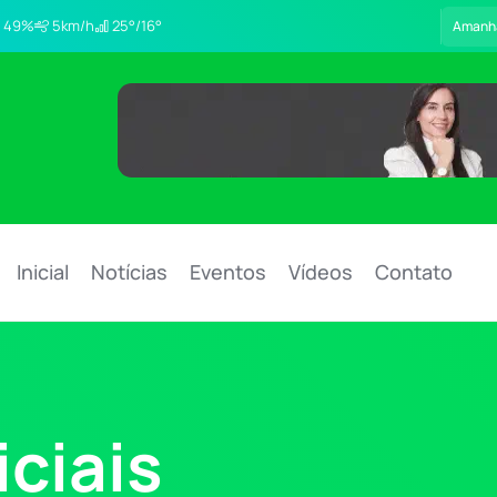
49%
5km/h
25°/16°
Amanh
Inicial
Notícias
Eventos
Vídeos
Contato
ciais