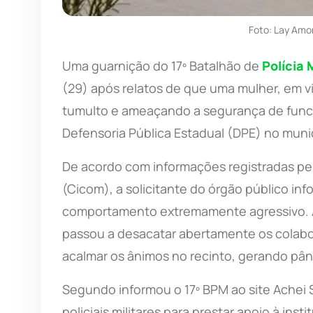
Foto: Lay Amo
Uma guarnição do 17º Batalhão de
Polícia M
(29) após relatos de que uma mulher, em vi
tumulto e ameaçando a segurança de funci
Defensoria Pública Estadual (DPE) no muni
De acordo com informações registradas p
(Cicom), a solicitante do órgão público i
comportamento extremamente agressivo. Al
passou a desacatar abertamente os colab
acalmar os ânimos no recinto, gerando pân
Segundo informou o 17º BPM ao site Achei 
policiais militares para prestar apoio à ins