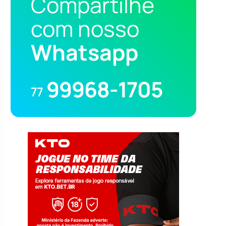
Compartilhe
com nosso
Whatsapp
99968-1705
77