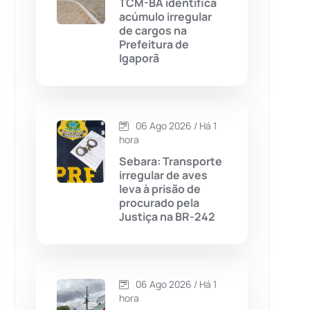
TCM-BA identifica
acúmulo irregular
Chapada Diamantina
(430)
de cargos na
Prefeitura de
Condeúba
(133)
Igaporã
Contendas do Sincorá
(79)
06 Ago 2026 / Há 1
Cordeiros
(49)
hora
Sebara: Transporte
Dom Basílio
(391)
irregular de aves
leva à prisão de
procurado pela
Economia
(1235)
Justiça na BR-242
Educação
(232)
Érico Cardoso
(82)
06 Ago 2026 / Há 1
hora