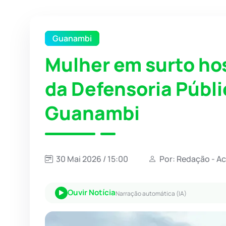
Guanambi
Mulher em surto hos
da Defensoria Públ
Guanambi
30 Mai 2026 / 15:00
Por: Redação - A
Ouvir Notícia
Narração automática (IA)