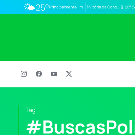
🌤️
25°
Principalmente limpo
Vitória da Conq…
26°
Tag
#BuscasPoli