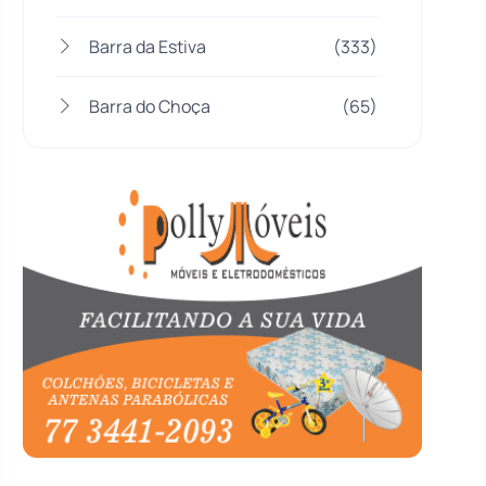
Barra da Estiva
(333)
Barra do Choça
(65)
Belo Campo
(57)
Bom Jesus da Lapa
(505)
Boquira
(152)
Botuporã
(72)
Brasil
(7679)
Brumado
(31952)