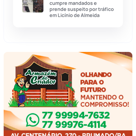
cumpre mandados e
prende suspeito por tráfico
Feira da Mata
(23)
em Licínio de Almeida
Guajeru
(130)
Guanambi
(3492)
Ibiassucê
(167)
Ibicoara
(220)
Ibipitanga
(116)
Ibitiara
(31)
Igaporã
(217)