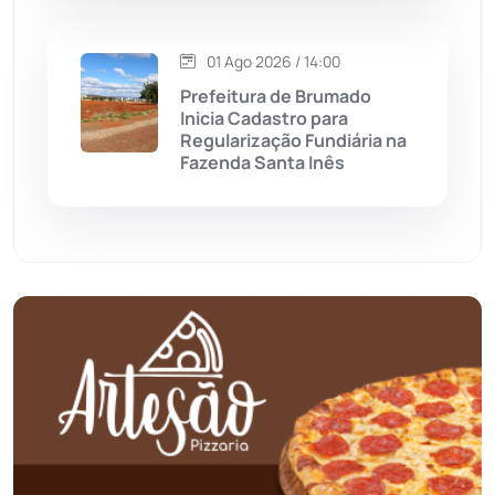
Oliveira dos Brejinhos
(67)
01 Ago 2026 / 14:00
Palmas de Monte Alto
(260)
Prefeitura de Brumado
Inicia Cadastro para
Paramirim
(341)
Regularização Fundiária na
Fazenda Santa Inês
Pindaí
(103)
Piripá
(90)
Planalto
(59)
Poções
(182)
Polícia Civil
(55)