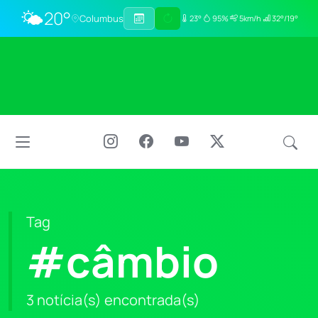
🌤️
20°
Columbus
23°
95%
5km/h
32°/19°
Tag
#câmbio
3 notícia(s) encontrada(s)