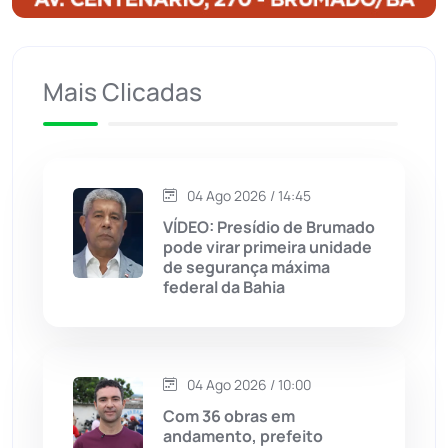
Ituaçu
(256)
Iuiu
(173)
Mais Clicadas
Jacaraci
(97)
Jequié
(311)
04 Ago 2026 / 14:45
VÍDEO: Presídio de Brumado
pode virar primeira unidade
Jussiape
(97)
de segurança máxima
federal da Bahia
Justiça
(1464)
Lagoa Real
(182)
04 Ago 2026 / 10:00
Licínio de Almeida
(118)
Com 36 obras em
andamento, prefeito