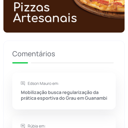
Polícia Militar
(27)
Política
(03)
Presidente Jânio Qu...
(125)
Riacho de Santana
(309)
Comentários
Rio de Contas
(410)
Rio do Antônio
(203)
Edson Mauro em:
Mobilização busca regularização da
Rio do Pires
(97)
prática esportiva do Grau em Guanambi
Saúde
(2427)
Rúbia em:
Seabra
(49)