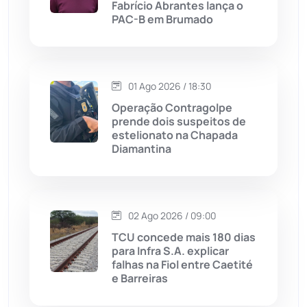
Fabrício Abrantes lança o
Livramento de Nossa...
(1338)
PAC-B em Brumado
Macaúbas
(713)
01 Ago 2026 / 18:30
Maetinga
(101)
Operação Contragolpe
prende dois suspeitos de
Malhada
(82)
estelionato na Chapada
Diamantina
Malhada de Pedras
(507)
Matina
(71)
02 Ago 2026 / 09:00
TCU concede mais 180 dias
Mortugaba
(31)
para Infra S.A. explicar
falhas na Fiol entre Caetité
Mundo
(436)
e Barreiras