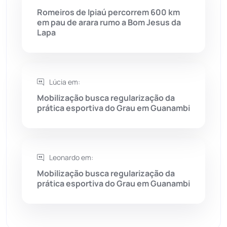
Romeiros de Ipiaú percorrem 600 km
em pau de arara rumo a Bom Jesus da
Sebastião Laranjeiras
(96)
Lapa
Sítio do Mato
(42)
Sudoeste Baiano
(1530)
Lúcia em:
Mobilização busca regularização da
prática esportiva do Grau em Guanambi
Tanhaçu
(425)
Tanque Novo
(126)
Leonardo em:
Tecnologia
(12)
Mobilização busca regularização da
prática esportiva do Grau em Guanambi
Urandi
(155)
Vitória da Conquista
(2513)