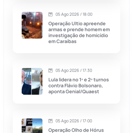
Contendas do Sincorá
(79)
05 Ago 2026 / 18:00
Operação Ultio apreende
Cordeiros
(49)
armas e prende homem em
investigação de homicídio
em Caraíbas
Dom Basílio
(391)
Economia
(1235)
05 Ago 2026 / 17:30
Educação
(231)
Lula lidera no 1º e 2º turnos
contra Flávio Bolsonaro,
aponta Genial/Quaest
Érico Cardoso
(82)
Esportes
(522)
05 Ago 2026 / 17:00
Eventos
(24)
Operação Olho de Hórus