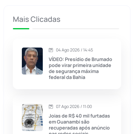
Iuiu
(173)
Mais Clicadas
Jacaraci
(97)
Jequié
(314)
04 Ago 2026 / 14:45
VÍDEO: Presídio de Brumado
Jussiape
(97)
pode virar primeira unidade
de segurança máxima
Justiça
(1470)
federal da Bahia
Lagoa Real
(182)
07 Ago 2026 / 11:00
Licínio de Almeida
(118)
Joias de R$ 40 mil furtadas
em Guanambi são
Livramento de Nossa...
(1338)
recuperadas após anúncio
nas redes sociais