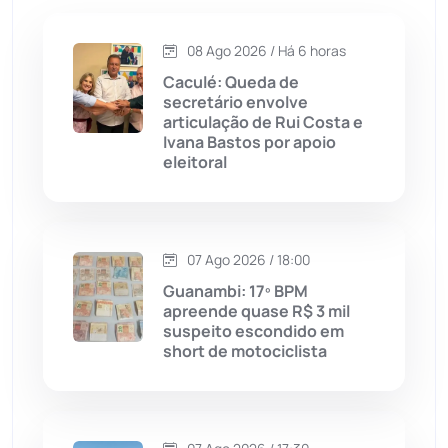
Caetité
(1504)
08 Ago 2026 / Há 6 horas
Candiba
(157)
Caculé: Queda de
secretário envolve
Cândido Sales
(121)
articulação de Rui Costa e
Ivana Bastos por apoio
eleitoral
Caraíbas
(103)
Carinhanha
(300)
07 Ago 2026 / 18:00
Caturama
(65)
Guanambi: 17º BPM
apreende quase R$ 3 mil
suspeito escondido em
Chapada Diamantina
(430)
short de motociclista
Condeúba
(133)
Contendas do Sincorá
(79)