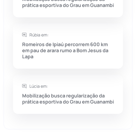
Sebastião Laranjeiras
(96)
prática esportiva do Grau em Guanambi
Sítio do Mato
(42)
Sudoeste Baiano
(1530)
Rúbia em:
Romeiros de Ipiaú percorrem 600 km
em pau de arara rumo a Bom Jesus da
Tanhaçu
(426)
Lapa
Tanque Novo
(126)
Tecnologia
(12)
Lúcia em:
Mobilização busca regularização da
Urandi
(157)
prática esportiva do Grau em Guanambi
Vitória da Conquista
(2514)