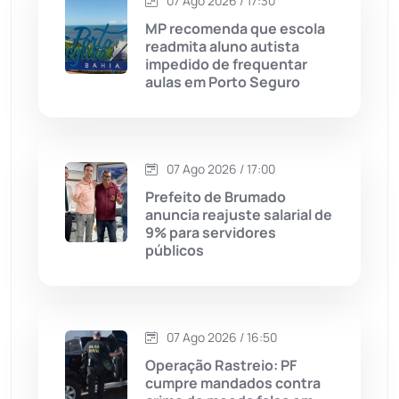
07 Ago 2026 / 17:30
MP recomenda que escola
Cordeiros
(49)
readmita aluno autista
impedido de frequentar
aulas em Porto Seguro
Dom Basílio
(391)
Economia
(1235)
07 Ago 2026 / 17:00
Educação
(232)
Prefeito de Brumado
anuncia reajuste salarial de
9% para servidores
Érico Cardoso
(82)
públicos
Esportes
(522)
07 Ago 2026 / 16:50
Eventos
(24)
Operação Rastreio: PF
cumpre mandados contra
Feira da Mata
(23)