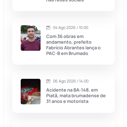
Macaúbas
(714)
Maetinga
(101)
04 Ago 2026 / 10:00
Com 36 obras em
Malhada
(82)
andamento, prefeito
Fabrício Abrantes lança o
PAC-B em Brumado
Malhada de Pedras
(508)
Matina
(71)
06 Ago 2026 / 14:00
Mortugaba
(31)
Acidente na BA-148, em
Piatã, mata brumadense de
31 anos e motorista
Mundo
(437)
Oliveira dos Brejinhos
(67)