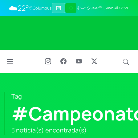
☁️
22°
Columbus
24°
94%
10km/h
33°/21°
Tag
#Campeonat
3 notícia(s) encontrada(s)