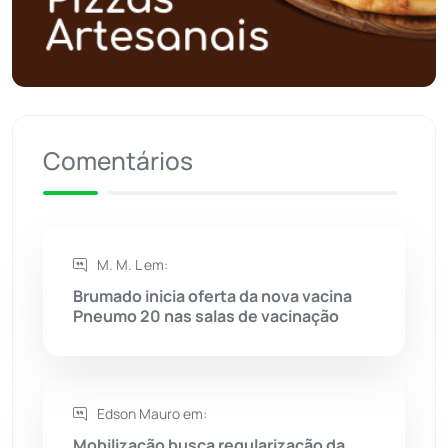
Política
(03)
Presidente Jânio Qu...
(125)
Riacho de Santana
(309)
Comentários
Rio de Contas
(410)
Rio do Antônio
(203)
M. M. L em:
Rio do Pires
(98)
Brumado inicia oferta da nova vacina
Pneumo 20 nas salas de vacinação
Saúde
(2427)
Seabra
(50)
Edson Mauro em:
Mobilização busca regularização da