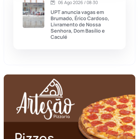
06 Ago 2026 / 08:30
Palmas de Monte Alto
(261)
UPT anuncia vagas em
Brumado, Érico Cardoso,
Paramirim
(342)
Livramento de Nossa
Senhora, Dom Basílio e
Caculé
Pindaí
(103)
Piripá
(90)
Planalto
(59)
Poções
(182)
Polícia Civil
(58)
Polícia Militar
(27)