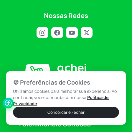
Nossas Redes
🍪 Preferências de Cookies
Utilizamos cookies para melhorar sua experiência. Ao
A informação com credibilidade!
continuar, você concorda com nossa
Política de
Privacidade
.
Concordar e Fechar
Fale/Anuncie Conosco