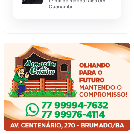
crime de moeda falsa em
Guanambi
Guajeru
(130)
Guanambi
(3498)
Ibiassucê
(167)
Ibicoara
(221)
Ibipitanga
(116)
Ibitiara
(32)
Igaporã
(218)
Ituaçu
(256)