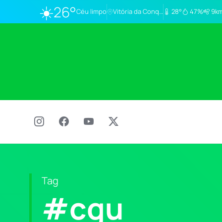
☀️
26°
Céu limpo
Vitória da Conq…
28°
47%
9km
Tag
#cgu