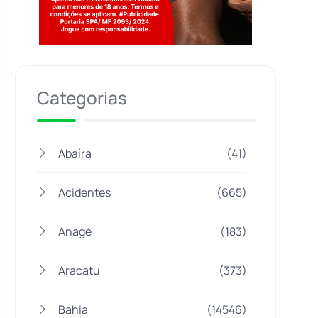
Jogue com responsabilidade. 18+
Categorias
Abaíra
(41)
Acidentes
(665)
Anagé
(183)
Aracatu
(373)
Bahia
(14546)