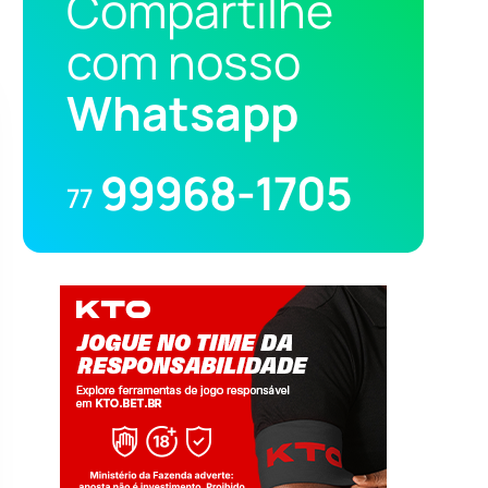
Compartilhe
com nosso
Whatsapp
99968-1705
77