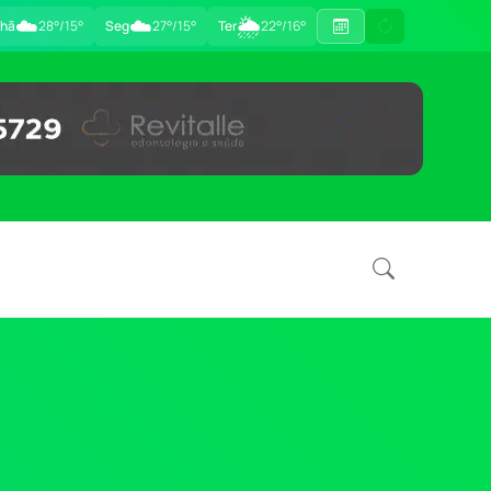
☁️
☁️
🌦
hã
28°/15°
Seg
27°/15°
Ter
22°/16°