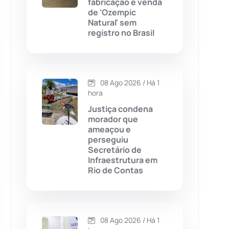
fabricação e venda
de 'Ozempic
Chapada Diamantina
(430)
Natural' sem
registro no Brasil
Condeúba
(133)
Contendas do Sincorá
(79)
08 Ago 2026 / Há 1
hora
Cordeiros
(49)
Justiça condena
morador que
Dom Basílio
(391)
ameaçou e
perseguiu
Secretário de
Economia
(1235)
Infraestrutura em
Rio de Contas
Educação
(232)
Érico Cardoso
(82)
08 Ago 2026 / Há 1