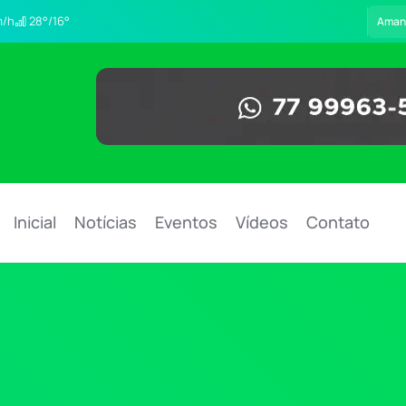
/h
28°/16°
Aman
Inicial
Notícias
Eventos
Vídeos
Contato