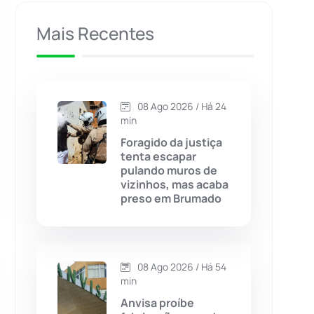
Caculé
(697)
Mais Recentes
Caetanos
(47)
Caetité
(1504)
08 Ago 2026 / Há 24
min
Candiba
(157)
Foragido da justiça
tenta escapar
pulando muros de
Cândido Sales
(121)
vizinhos, mas acaba
preso em Brumado
Caraíbas
(103)
Carinhanha
(300)
08 Ago 2026 / Há 54
min
Caturama
(65)
Anvisa proíbe