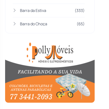
Barra da Estiva
(333)
Barra do Choça
(65)
Belo Campo
(57)
Bom Jesus da Lapa
(508)
Boquira
(152)
Botuporã
(72)
Brasil
(7680)
Brumado
(31959)