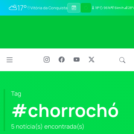
⛅
17°
Vitória da Conquista
18°
96%
6km/h
28°/
Tag
#chorrochó
5 notícia(s) encontrada(s)