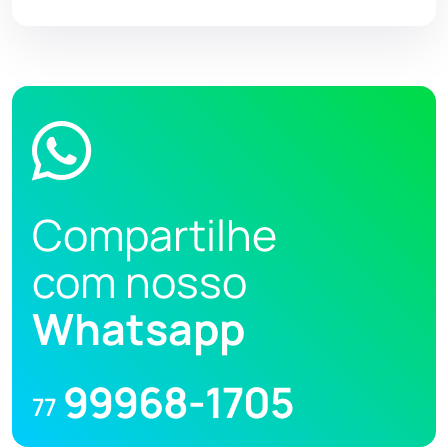
Compartilhe
com nosso
Whatsapp
99968-1705
77