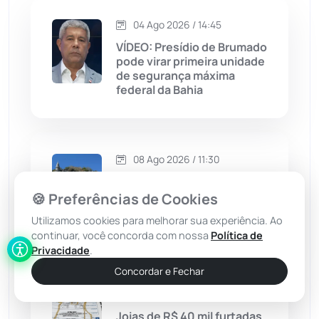
04 Ago 2026 / 14:45
Jequié
(314)
VÍDEO: Presídio de Brumado
pode virar primeira unidade
de segurança máxima
Jussiape
(98)
federal da Bahia
Justiça
(1470)
Lagoa Real
(182)
08 Ago 2026 / 11:30
MP faz plantão de
Licínio de Almeida
(118)
fiscalização e reforça
🍪 Preferências de Cookies
segurança na Romaria de
Utilizamos cookies para melhorar sua experiência. Ao
Bom Jesus da Lapa
Livramento de Nossa...
(1338)
continuar, você concorda com nossa
Política de
Privacidade
.
Macaúbas
(715)
Concordar e Fechar
07 Ago 2026 / 11:00
Maetinga
(101)
Joias de R$ 40 mil furtadas