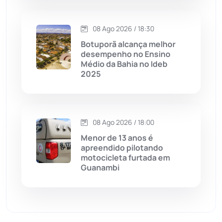
Dom Basílio
(391)
08 Ago 2026 / 18:30
Economia
(1236)
Botuporã alcança melhor
desempenho no Ensino
Educação
(232)
Médio da Bahia no Ideb
2025
Érico Cardoso
(82)
Esportes
(522)
08 Ago 2026 / 18:00
Menor de 13 anos é
Eventos
(24)
apreendido pilotando
motocicleta furtada em
Guanambi
Feira da Mata
(23)
Guajeru
(130)