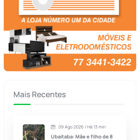
Boquira
(152)
Botuporã
(73)
Brasil
(7680)
Brumado
(31963)
Caculé
(697)
Mais Recentes
Caetanos
(47)
Caetité
(1504)
09 Ago 2026 / Há 13 min
Candiba
(157)
Ubaitaba: Mãe e filho de 8