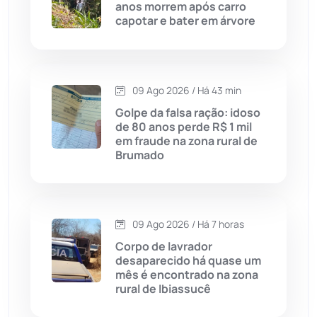
anos morrem após carro
Cândido Sales
(121)
capotar e bater em árvore
Caraíbas
(103)
09 Ago 2026 / Há 43 min
Carinhanha
(300)
Golpe da falsa ração: idoso
de 80 anos perde R$ 1 mil
Caturama
(65)
em fraude na zona rural de
Brumado
Chapada Diamantina
(430)
Condeúba
(133)
09 Ago 2026 / Há 7 horas
Corpo de lavrador
Contendas do Sincorá
(79)
desaparecido há quase um
mês é encontrado na zona
Cordeiros
(49)
rural de Ibiassucê