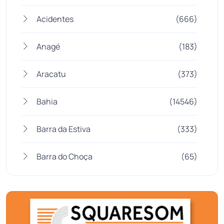
Acidentes
(666)
Anagé
(183)
Aracatu
(373)
Bahia
(14546)
Barra da Estiva
(333)
Barra do Choça
(65)
Belo Campo
(57)
Bom Jesus da Lapa
(510)