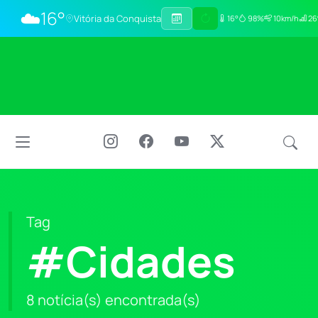
☁️
16°
Vitória da Conquista
16°
98%
10km/h
26
Tag
#Cidades
8 notícia(s) encontrada(s)