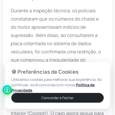
Durante a inspeção técnica, os policiais
constataram que os números do chassi e
do motor apresentavam indícios de
supressão. Além disso, ao consultarem a
placa ostentada no sistema de dados
veiculares, foi confirmada uma restrição, o
que comprovou a irregularidade do
transporte.
🍪 Preferências de Cookies
Utilizamos cookies para melhorar sua experiência. Ao
Diante do flagrante, o indivíduo e a
continuar, você concorda com nossa
Política de
motocicleta foram encaminhados à
Privacidade
.
Delegacia Territorial, na sede da 24ª
Concordar e Fechar
Coordenadoria Regional de Polícia do
Interior (Coorpin). O caso agora segue para