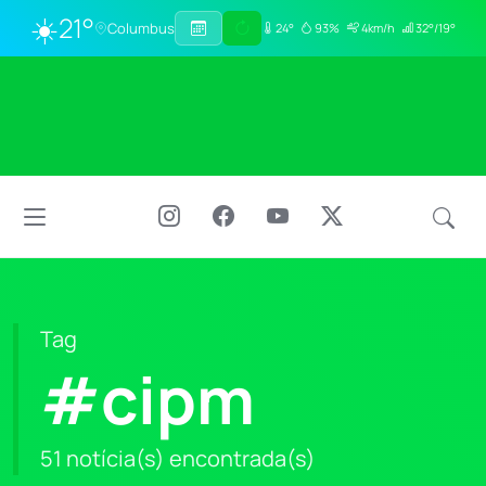
☀️
21°
Columbus
24°
93%
4km/h
32°/19°
Tag
#cipm
51 notícia(s) encontrada(s)