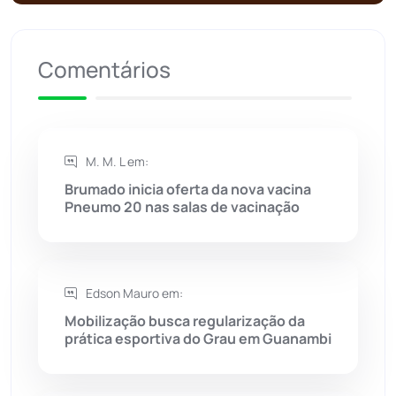
Riacho de Santana
(309)
Comentários
Rio de Contas
(410)
Rio do Antônio
(203)
M. M. L em:
Rio do Pires
(98)
Brumado inicia oferta da nova vacina
Pneumo 20 nas salas de vacinação
Saúde
(2427)
Seabra
(50)
Edson Mauro em:
Mobilização busca regularização da
Sebastião Laranjeiras
(96)
prática esportiva do Grau em Guanambi
Sítio do Mato
(42)