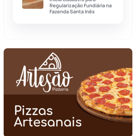
Regularização Fundiária na
Fazenda Santa Inês
Pindaí
(103)
Piripá
(90)
Planalto
(59)
Poções
(182)
Polícia Civil
(57)
Polícia Militar
(27)
Política
(03)
Presidente Jânio Qu...
(125)