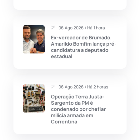
Dom Basílio
(391)
Economia
(1235)
06 Ago 2026 / Há 1 hora
Ex-vereador de Brumado,
Educação
(232)
Amarildo Bomfim lança pré-
candidatura a deputado
estadual
Érico Cardoso
(82)
Esportes
(522)
06 Ago 2026 / Há 2 horas
Eventos
(24)
Operação Terra Justa:
Sargento da PM é
condenado por chefiar
Feira da Mata
(23)
milícia armada em
Correntina
Guajeru
(130)