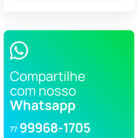
Compartilhe
com nosso
Whatsapp
99968-1705
77