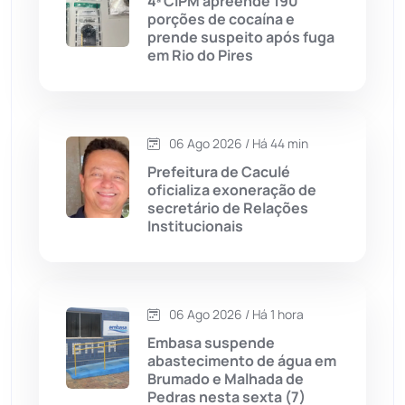
4ª CIPM apreende 190
porções de cocaína e
Cândido Sales
(120)
prende suspeito após fuga
em Rio do Pires
Caraíbas
(103)
Carinhanha
(299)
06 Ago 2026 / Há 44 min
Prefeitura de Caculé
Caturama
(65)
oficializa exoneração de
secretário de Relações
Institucionais
Chapada Diamantina
(430)
Condeúba
(133)
06 Ago 2026 / Há 1 hora
Contendas do Sincorá
(79)
Embasa suspende
abastecimento de água em
Cordeiros
(49)
Brumado e Malhada de
Pedras nesta sexta (7)