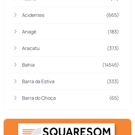
Acidentes
(665)
Anagé
(183)
Aracatu
(373)
Bahia
(14545)
Barra da Estiva
(333)
Barra do Choça
(65)
Belo Campo
(57)
Bom Jesus da Lapa
(505)