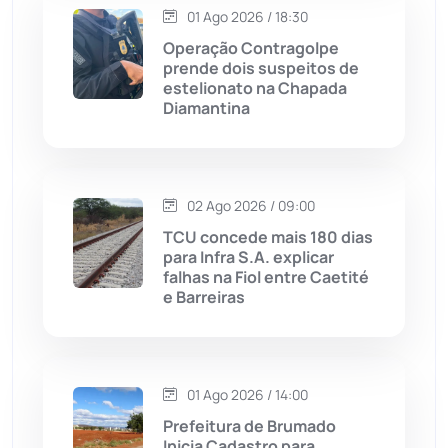
Maetinga
(101)
01 Ago 2026 / 18:30
Operação Contragolpe
Malhada
(82)
prende dois suspeitos de
estelionato na Chapada
Diamantina
Malhada de Pedras
(507)
Matina
(71)
02 Ago 2026 / 09:00
Mortugaba
(31)
TCU concede mais 180 dias
para Infra S.A. explicar
falhas na Fiol entre Caetité
Mundo
(436)
e Barreiras
Oliveira dos Brejinhos
(67)
Palmas de Monte Alto
(260)
01 Ago 2026 / 14:00
Prefeitura de Brumado
Paramirim
(342)
Inicia Cadastro para