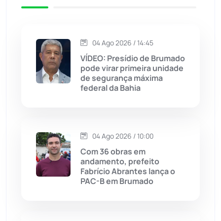
Jacaraci
(97)
Jequié
(312)
04 Ago 2026 / 14:45
VÍDEO: Presídio de Brumado
Jussiape
(97)
pode virar primeira unidade
de segurança máxima
Justiça
(1466)
federal da Bahia
Lagoa Real
(182)
04 Ago 2026 / 10:00
Licínio de Almeida
(118)
Com 36 obras em
andamento, prefeito
Livramento de Nossa...
(1338)
Fabrício Abrantes lança o
PAC-B em Brumado
Macaúbas
(713)