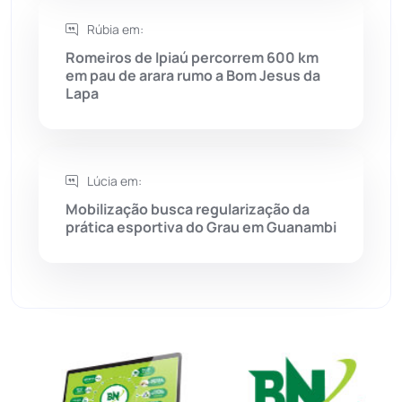
Sudoeste Baiano
(1530)
Rúbia em:
Romeiros de Ipiaú percorrem 600 km
em pau de arara rumo a Bom Jesus da
Tanhaçu
(425)
Lapa
Tanque Novo
(126)
Tecnologia
(12)
Lúcia em:
Mobilização busca regularização da
prática esportiva do Grau em Guanambi
Urandi
(156)
Vitória da Conquista
(2513)