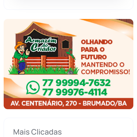
Guanambi
(3492)
Ibiassucê
(167)
Ibicoara
(220)
Ibipitanga
(116)
Ibitiara
(32)
Igaporã
(218)
Ituaçu
(256)
Iuiu
(173)
Mais Clicadas