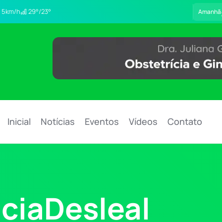
5km/h
29°/23°
Amanhã
Inicial
Notícias
Eventos
Vídeos
Contato
ciaDesleal