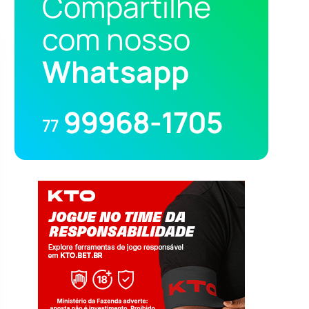
Compartilhe
com nosso
Whatsapp
99968-1705
77