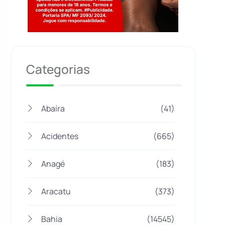
Jogue com responsabilidade. 18+
Categorias
Abaíra
(41)
Acidentes
(665)
Anagé
(183)
Aracatu
(373)
Bahia
(14545)