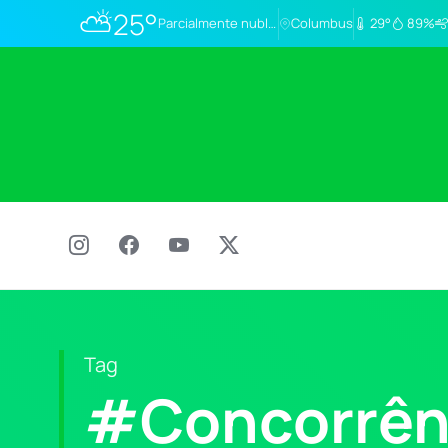
⛅
25°
Parcialmente nublado
Columbus
29°
89%
Tag
#Concorrên