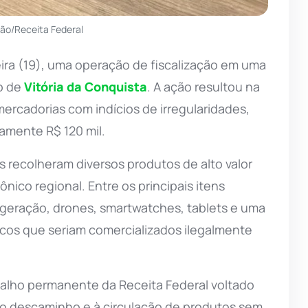
ção/Receita Federal
eira (19), uma operação de fiscalização em uma
io de
Vitória da Conquista
. A ação resultou na
rcadorias com indícios de irregularidades,
damente R$ 120 mil.
s recolheram diversos produtos de alto valor
ico regional. Entre os principais itens
geração, drones, smartwatches, tablets e uma
cos que seriam comercializados ilegalmente
balho permanente da Receita Federal voltado
o descaminho e à circulação de produtos sem