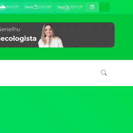
🌦
⛅
⛈
34°/22°
Dom
32°/20°
Seg
33°/22°