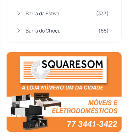
Barra da Estiva
(333)
Barra do Choça
(65)
Belo Campo
(57)
Bom Jesus da Lapa
(506)
Boquira
(152)
Botuporã
(72)
Brasil
(7679)
Brumado
(31955)