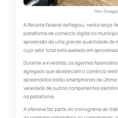
Foto: Divulga
A Receita Federal deflagrou, nesta terça-f
plataforma de comércio digital no municíp
apreensão de uma grande quantidade de me
cujo valor total está avaliado em aproxima
Durante a investida, os agentes fazendário
agregado que abasteciam o comércio eletrôn
apreendidos estão smartphones de última 
variedade de outros componentes eletrôni
na plataforma.
A ofensiva faz parte do cronograma de tra
ao combate sistemático ao contrabando, a