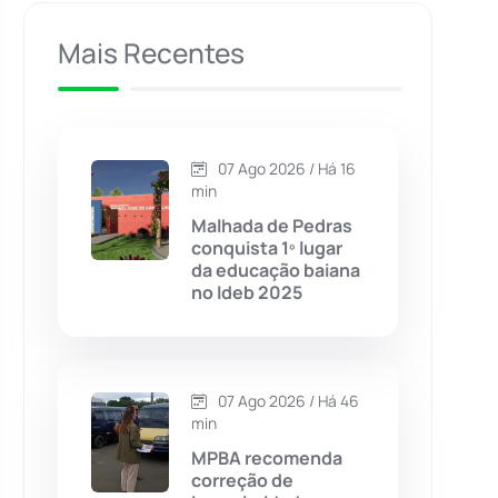
Caculé
(696)
Mais Recentes
Caetanos
(47)
Caetité
(1504)
07 Ago 2026 / Há 16
min
Candiba
(157)
Malhada de Pedras
conquista 1º lugar
da educação baiana
Cândido Sales
(121)
no Ideb 2025
Caraíbas
(103)
07 Ago 2026 / Há 46
Carinhanha
(299)
min
MPBA recomenda
Caturama
(65)
correção de