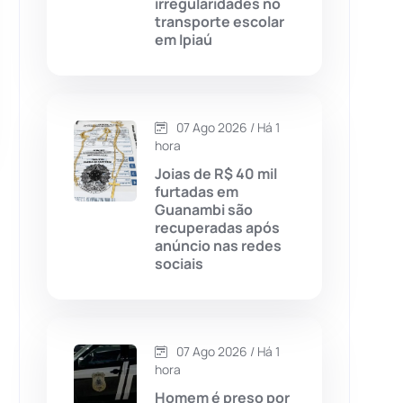
irregularidades no
transporte escolar
Chapada Diamantina
(430)
em Ipiaú
Condeúba
(133)
Contendas do Sincorá
(79)
07 Ago 2026 / Há 1
hora
Cordeiros
(49)
Joias de R$ 40 mil
furtadas em
Guanambi são
Dom Basílio
(391)
recuperadas após
anúncio nas redes
sociais
Economia
(1235)
Educação
(232)
07 Ago 2026 / Há 1
Érico Cardoso
(82)
hora
Homem é preso por