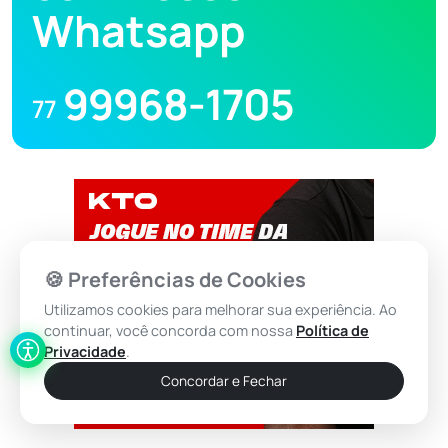
Whatsapp
99968-1705
77
🍪 Preferências de Cookies
Utilizamos cookies para melhorar sua experiência. Ao
continuar, você concorda com nossa
Política de
Privacidade
.
Concordar e Fechar
Jogue com responsabilidade. 18+