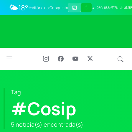
🌤️
18°
Vitória da Conquista
19°
88%
7km/h
25°
Tag
#Cosip
5 notícia(s) encontrada(s)