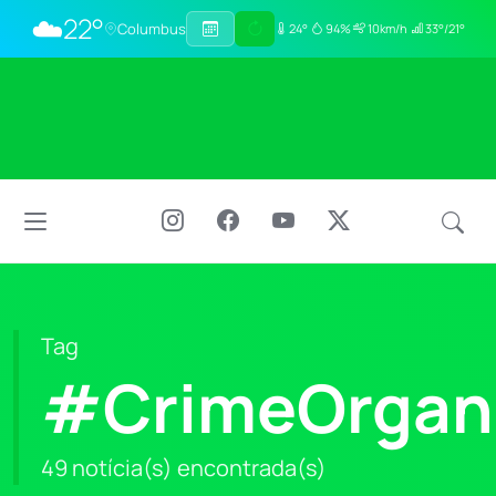
☁️
22°
Columbus
24°
94%
10km/h
33°/21°
Tag
#CrimeOrgan
49 notícia(s) encontrada(s)