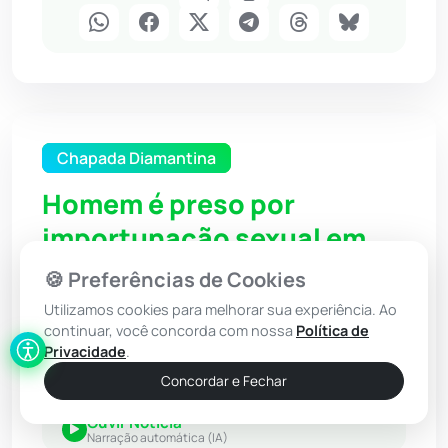
Chapada Diamantina
Homem é preso por
importunação sexual em
Mucugê
🍪 Preferências de Cookies
Utilizamos cookies para melhorar sua experiência. Ao
continuar, você concorda com nossa
Política de
14 Mai 2026 / 17:30
Privacidade
.
Por: Redação - Achei Sudoeste
Concordar e Fechar
Ouvir Notícia
Narração automática (IA)