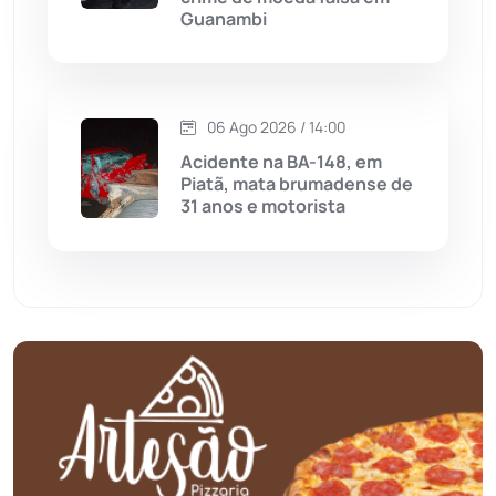
Guanambi
Mundo
(437)
Oliveira dos Brejinhos
(67)
06 Ago 2026 / 14:00
Palmas de Monte Alto
(263)
Acidente na BA-148, em
Piatã, mata brumadense de
Paramirim
(342)
31 anos e motorista
Pindaí
(103)
Piripá
(90)
Planalto
(59)
Poções
(182)