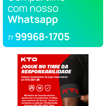
com nosso
Whatsapp
99968-1705
77