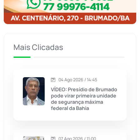
Igaporã
(218)
Ituaçu
(256)
Iuiu
(173)
Mais Clicadas
Jacaraci
(97)
Jequié
(314)
04 Ago 2026 / 14:45
VÍDEO: Presídio de Brumado
pode virar primeira unidade
Jussiape
(98)
de segurança máxima
federal da Bahia
Justiça
(1470)
Lagoa Real
(182)
07 Ago 2026 / 11:00