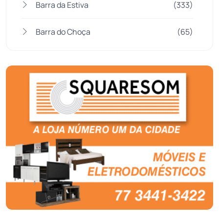
Barra da Estiva
(333)
Barra do Choça
(65)
Belo Campo
(57)
Bom Jesus da Lapa
(510)
Boquira
(152)
Botuporã
(73)
Brasil
(7680)
Brumado
(31962)