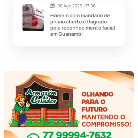
08 Ago 2026 / 17:00
Eventos
(24)
Homem com mandado de
prisão aberto é flagrado
pelo reconhecimento facial
Feira da Mata
(23)
em Guanambi
Guajeru
(130)
Guanambi
(3501)
Ibiassucê
(168)
Ibicoara
(221)
Ibipitanga
(116)
Ibitiara
(32)