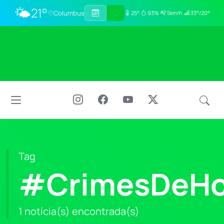
🌤️
21°
Columbus
25°
93%
5km/h
33°/20°
Tag
#CrimesDeHo
1 notícia(s) encontrada(s)