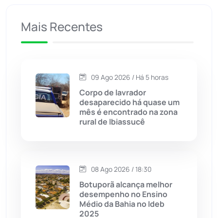
Caculé
(697)
Mais Recentes
Caetanos
(47)
Caetité
(1504)
09 Ago 2026 / Há 5 horas
Candiba
(157)
Corpo de lavrador
desaparecido há quase um
Cândido Sales
(121)
mês é encontrado na zona
rural de Ibiassucê
Caraíbas
(103)
Carinhanha
(300)
08 Ago 2026 / 18:30
Botuporã alcança melhor
Caturama
(65)
desempenho no Ensino
Médio da Bahia no Ideb
2025
Chapada Diamantina
(430)