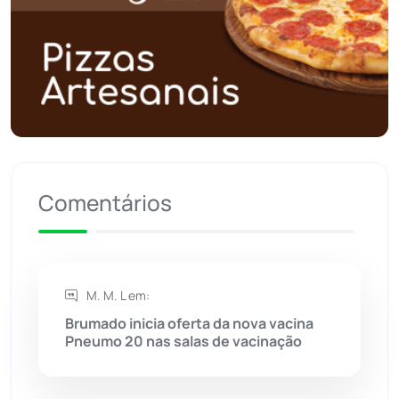
Polícia Civil
(59)
Polícia Militar
(27)
Política
(03)
Presidente Jânio Qu...
(125)
Comentários
Riacho de Santana
(309)
Rio de Contas
(411)
M. M. L em:
Rio do Antônio
(203)
Brumado inicia oferta da nova vacina
Pneumo 20 nas salas de vacinação
Rio do Pires
(98)