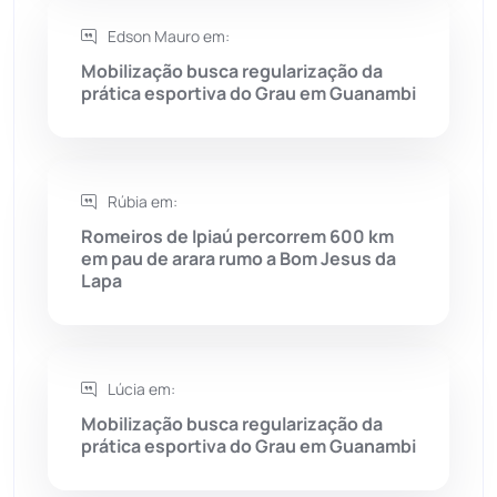
Saúde
(2429)
Edson Mauro em:
Seabra
(51)
Mobilização busca regularização da
prática esportiva do Grau em Guanambi
Sebastião Laranjeiras
(96)
Sítio do Mato
(42)
Rúbia em:
Romeiros de Ipiaú percorrem 600 km
Sudoeste Baiano
(1530)
em pau de arara rumo a Bom Jesus da
Lapa
Tanhaçu
(426)
Tanque Novo
(126)
Lúcia em:
Mobilização busca regularização da
Tecnologia
(12)
prática esportiva do Grau em Guanambi
Urandi
(157)