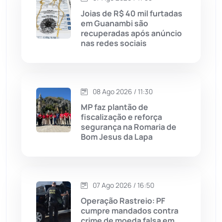
Licínio de Almeida
(118)
Joias de R$ 40 mil furtadas
em Guanambi são
recuperadas após anúncio
Livramento de Nossa...
(1338)
nas redes sociais
Macaúbas
(715)
08 Ago 2026 / 11:30
Maetinga
(101)
MP faz plantão de
fiscalização e reforça
Malhada
(82)
segurança na Romaria de
Bom Jesus da Lapa
Malhada de Pedras
(508)
Matina
(71)
07 Ago 2026 / 16:50
Operação Rastreio: PF
Mortugaba
(31)
cumpre mandados contra
crime de moeda falsa em