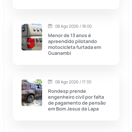
Condeúba
(133)
08 Ago 2026 / 18:00
Contendas do Sincorá
(79)
Menor de 13 anos é
apreendido pilotando
Cordeiros
(49)
motocicleta furtada em
Guanambi
Dom Basílio
(391)
Economia
(1236)
08 Ago 2026 / 17:30
Rondesp prende
Educação
(232)
engenheiro civil por falta
de pagamento de pensão
em Bom Jesus da Lapa
Érico Cardoso
(82)
Esportes
(522)