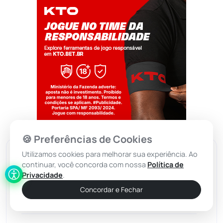
Jogue com responsabilidade. 18+
🍪 Preferências de Cookies
Utilizamos cookies para melhorar sua experiência. Ao
Categorias
continuar, você concorda com nossa
Política de
Privacidade
.
Concordar e Fechar
Abaíra
(41)