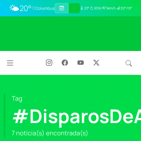
🌤️
20°
Columbus
23°
95%
5km/h
32°/19°
Tag
#DisparosDe
7 notícia(s) encontrada(s)