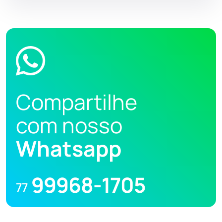
Compartilhe
com nosso
Whatsapp
99968-1705
77