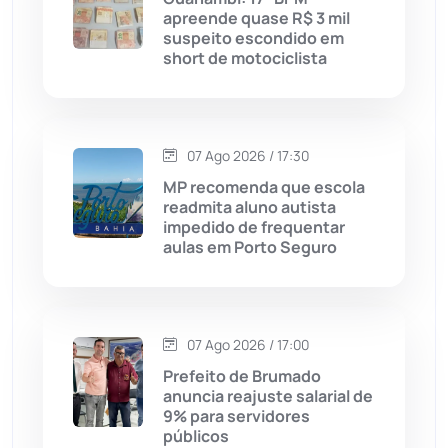
apreende quase R$ 3 mil
suspeito escondido em
Chapada Diamantina
(430)
short de motociclista
Condeúba
(133)
Contendas do Sincorá
(79)
07 Ago 2026 / 17:30
MP recomenda que escola
Cordeiros
(49)
readmita aluno autista
impedido de frequentar
aulas em Porto Seguro
Dom Basílio
(391)
Economia
(1235)
07 Ago 2026 / 17:00
Educação
(232)
Prefeito de Brumado
anuncia reajuste salarial de
9% para servidores
Érico Cardoso
(82)
públicos