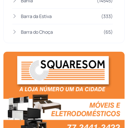
Bahia
(14545)
Barra da Estiva
(333)
Barra do Choça
(65)
Belo Campo
(57)
Bom Jesus da Lapa
(507)
Boquira
(152)
Botuporã
(72)
Brasil
(7680)
Brumado
(31958)