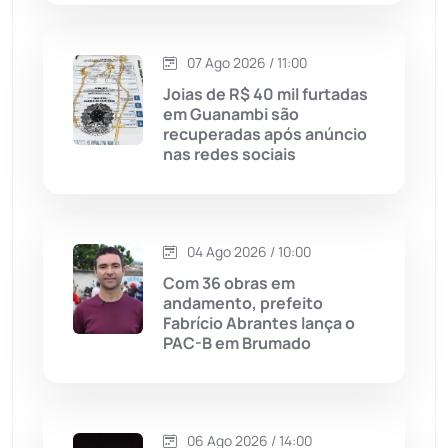
Lagoa Real
(182)
07 Ago 2026 / 11:00
Licínio de Almeida
(118)
Joias de R$ 40 mil furtadas
em Guanambi são
Livramento de Nossa...
(1338)
recuperadas após anúncio
nas redes sociais
Macaúbas
(714)
Maetinga
(101)
04 Ago 2026 / 10:00
Com 36 obras em
Malhada
(82)
andamento, prefeito
Fabrício Abrantes lança o
PAC-B em Brumado
Malhada de Pedras
(508)
Matina
(71)
06 Ago 2026 / 14:00