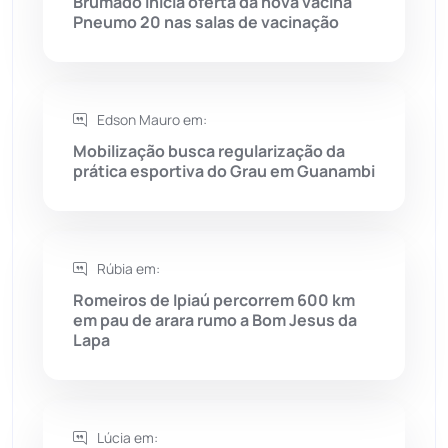
Brumado inicia oferta da nova vacina
Pneumo 20 nas salas de vacinação
Saúde
(2427)
Seabra
(50)
Edson Mauro em:
Mobilização busca regularização da
Sebastião Laranjeiras
(96)
prática esportiva do Grau em Guanambi
Sítio do Mato
(42)
Sudoeste Baiano
(1530)
Rúbia em:
Romeiros de Ipiaú percorrem 600 km
em pau de arara rumo a Bom Jesus da
Tanhaçu
(426)
Lapa
Tanque Novo
(126)
Tecnologia
(12)
Lúcia em: