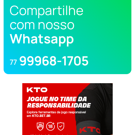
Compartilhe
com nosso
Whatsapp
99968-1705
77