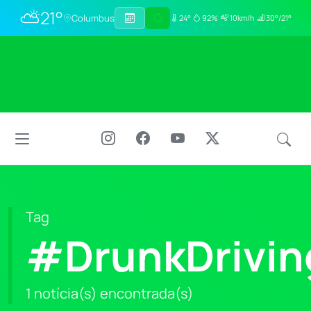
⛅
21°
Columbus
24°
92%
10km/h
30°/21°
Tag
#DrunkDrivin
1 notícia(s) encontrada(s)