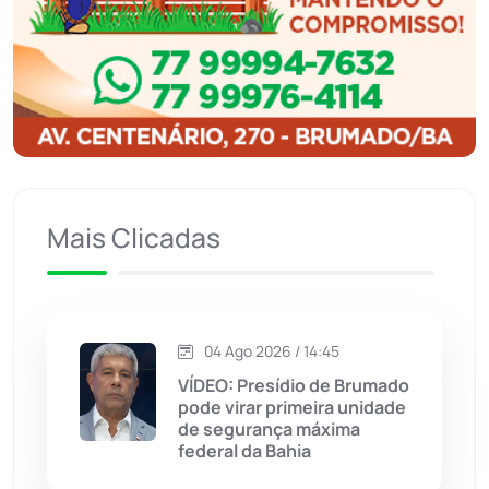
Ibitiara
(32)
Igaporã
(218)
Ituaçu
(256)
Iuiu
(173)
Mais Clicadas
Jacaraci
(97)
Jequié
(314)
04 Ago 2026 / 14:45
VÍDEO: Presídio de Brumado
Jussiape
(97)
pode virar primeira unidade
de segurança máxima
Justiça
(1470)
federal da Bahia