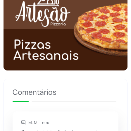
Poções
(182)
Polícia Civil
(58)
Polícia Militar
(27)
Política
(03)
Presidente Jânio Qu...
(125)
Riacho de Santana
(309)
Comentários
Rio de Contas
(410)
Rio do Antônio
(203)
M. M. L em:
Rio do Pires
(98)