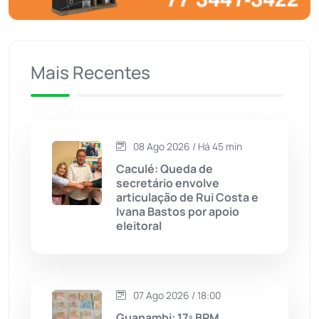
Caculé
(697)
Mais Recentes
Caetanos
(47)
Caetité
(1504)
08 Ago 2026 / Há 45 min
Candiba
(157)
Caculé: Queda de
secretário envolve
Cândido Sales
(121)
articulação de Rui Costa e
Ivana Bastos por apoio
eleitoral
Caraíbas
(103)
Carinhanha
(300)
07 Ago 2026 / 18:00
Caturama
(65)
Guanambi: 17º BPM