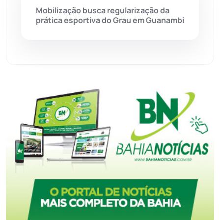
Mobilização busca regularização da
Urandi
(157)
prática esportiva do Grau em Guanambi
Vitória da Conquista
(2514)