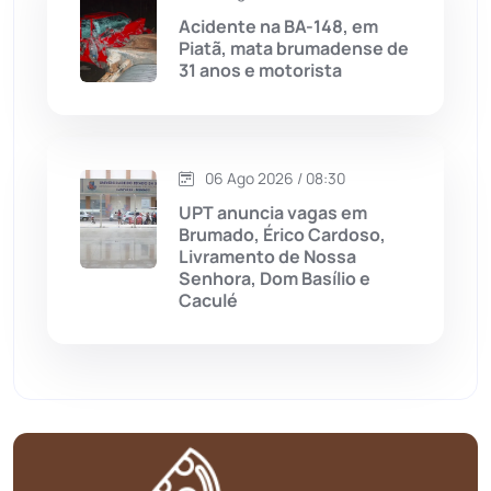
Mortugaba
(31)
Acidente na BA-148, em
Piatã, mata brumadense de
31 anos e motorista
Mundo
(437)
Oliveira dos Brejinhos
(67)
06 Ago 2026 / 08:30
Palmas de Monte Alto
(261)
UPT anuncia vagas em
Brumado, Érico Cardoso,
Paramirim
(342)
Livramento de Nossa
Senhora, Dom Basílio e
Caculé
Pindaí
(103)
Piripá
(90)
Planalto
(59)