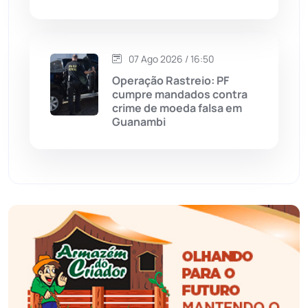
Esportes
(522)
07 Ago 2026 / 16:50
Eventos
(24)
Operação Rastreio: PF
cumpre mandados contra
Feira da Mata
(23)
crime de moeda falsa em
Guanambi
Guajeru
(130)
Guanambi
(3498)
Ibiassucê
(167)
Ibicoara
(221)
Ibipitanga
(116)