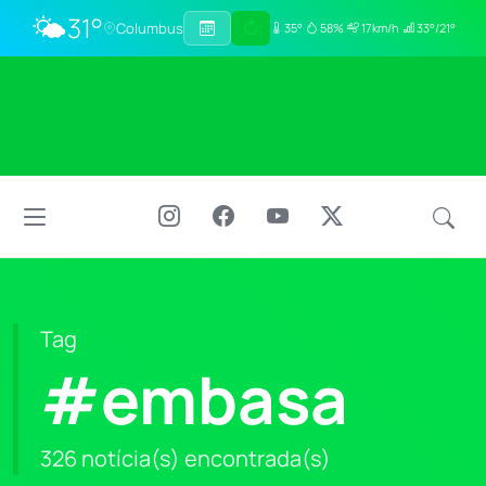
🌤️
31°
Columbus
35°
58%
17km/h
33°/21°
Tag
#embasa
326 notícia(s) encontrada(s)