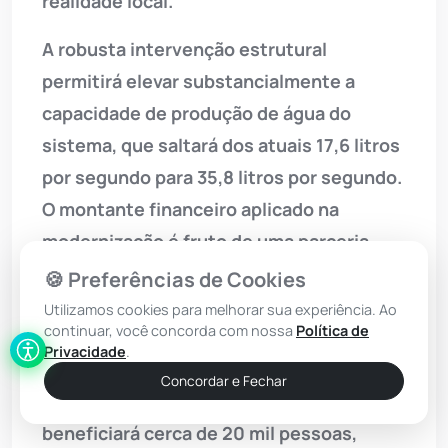
realidade local.
A robusta intervenção estrutural
permitirá elevar substancialmente a
capacidade de produção de água do
sistema, que saltará dos atuais 17,6 litros
por segundo para 35,8 litros por segundo.
O montante financeiro aplicado na
modernização é fruto de uma parceria
estratégica que envolve recursos do
🍪 Preferências de Cookies
Novo Programa de Aceleração do
Utilizamos cookies para melhorar sua experiência. Ao
continuar, você concorda com nossa
Política de
Crescimento (PAC) e contrapartida de
Privacidade
.
recursos próprios da Embasa. Ao atingir a
Concordar e Fechar
plena operação, o novo sistema
beneficiará cerca de 20 mil pessoas,