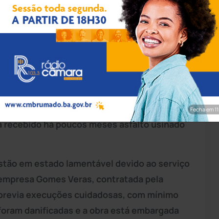
pp/Achei Sudoeste
dade de
Guanambi
, Arnaldo Pereira de
o Floresta após intervenções da Embasa para
os moradores alegam que a empresa deixou
Fecha em 9
nha recebido há poucos meses asfalto usinado
 estão em estado lamentável devido ao serviço
 empresa Gomes Veras, contratada pela
 previa execuções cuidadosas, com mínimo
 foram danificadas e a obra está embargada