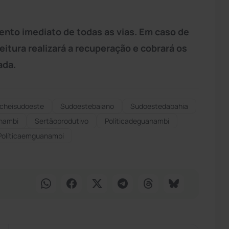
ento imediato de todas as vias. Em caso de
tura realizará a recuperação e cobrará os
ada.
cheisudoeste
Sudoestebaiano
Sudoestedabahia
anambi
Sertãoprodutivo
Políticadeguanambi
Políticaemguanambi