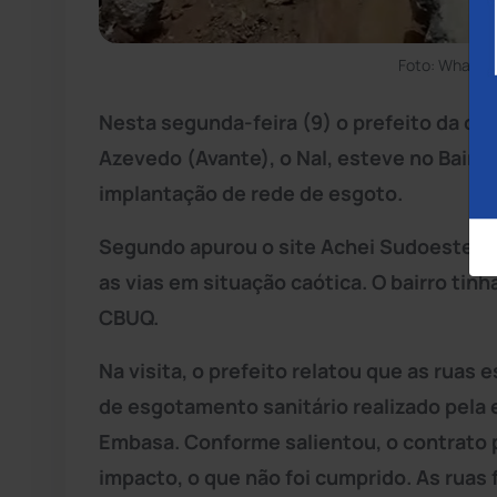
Foto: WhatsA
Nesta segunda-feira (9) o prefeito da ci
Azevedo (Avante), o Nal, esteve no Bairr
implantação de rede de esgoto.
Segundo apurou o site Achei Sudoeste, 
as vias em situação caótica. O bairro ti
CBUQ.
Na visita, o prefeito relatou que as ruas
de esgotamento sanitário realizado pela
Embasa. Conforme salientou, o contrato
impacto, o que não foi cumprido. As ruas