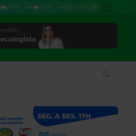
🌦
🌦
⛈
28°/22°
Sáb
32°/20°
Dom
32°/21°