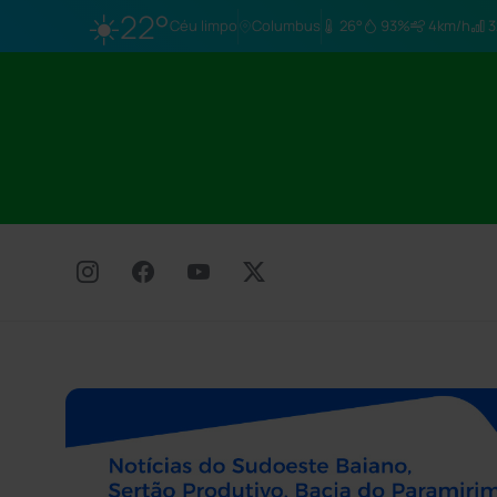
☀️
22°
Céu limpo
Columbus
26°
93%
4km/h
3