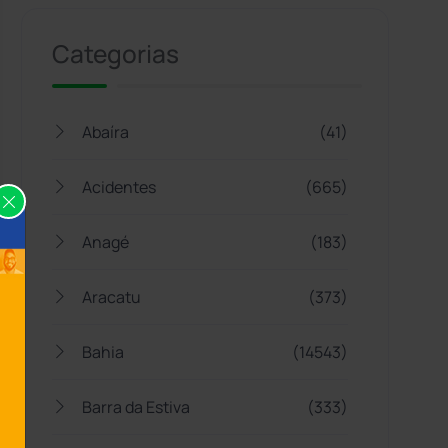
Categorias
Abaíra
(41)
Acidentes
(665)
Anagé
(183)
Aracatu
(373)
Bahia
(14543)
Barra da Estiva
(333)