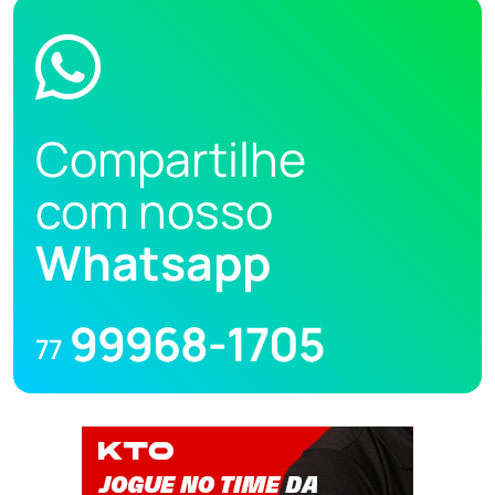
Compartilhe
com nosso
Whatsapp
99968-1705
77