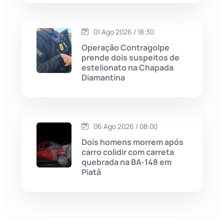
Malhada de Pedras
(508)
Matina
(71)
01 Ago 2026 / 18:30
Operação Contragolpe
prende dois suspeitos de
Mortugaba
(31)
estelionato na Chapada
Diamantina
Mundo
(437)
Oliveira dos Brejinhos
(67)
06 Ago 2026 / 08:00
Dois homens morrem após
Palmas de Monte Alto
(261)
carro colidir com carreta
quebrada na BA-148 em
Paramirim
(342)
Piatã
Pindaí
(103)