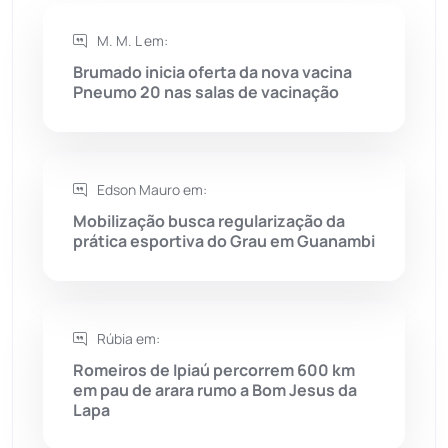
M. M. L em:
Rio do Antônio
(203)
Brumado inicia oferta da nova vacina
Pneumo 20 nas salas de vacinação
Rio do Pires
(98)
Saúde
(2427)
Edson Mauro em:
Seabra
(50)
Mobilização busca regularização da
prática esportiva do Grau em Guanambi
Sebastião Laranjeiras
(96)
Sítio do Mato
(42)
Rúbia em:
Romeiros de Ipiaú percorrem 600 km
Sudoeste Baiano
(1530)
em pau de arara rumo a Bom Jesus da
Lapa
Tanhaçu
(426)