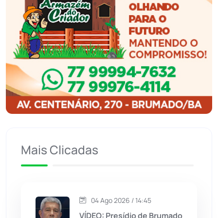
Ibicoara
(221)
Ibipitanga
(116)
Ibitiara
(32)
Igaporã
(218)
Ituaçu
(256)
Iuiu
(173)
Mais Clicadas
Jacaraci
(97)
Jequié
(314)
04 Ago 2026 / 14:45
VÍDEO: Presídio de Brumado