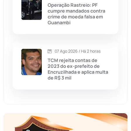
Operação Rastreio: PF
Educação
(232)
cumpre mandados contra
crime de moeda falsa em
Guanambi
Érico Cardoso
(82)
Esportes
(522)
07 Ago 2026 / Há 2 horas
Eventos
(24)
TCM rejeita contas de
2023 do ex-prefeito de
Encruzilhada e aplica multa
Feira da Mata
(23)
de R$ 3 mil
Guajeru
(130)
Guanambi
(3498)
Ibiassucê
(167)