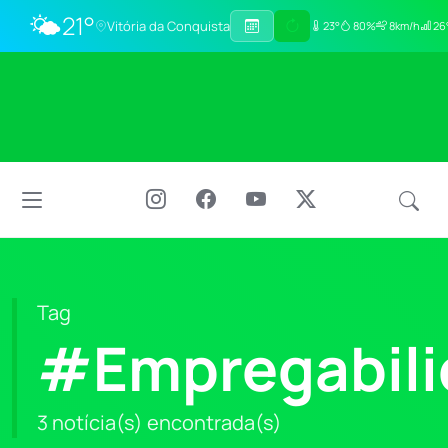
🌤️
21°
Vitória da Conquista
23°
80%
8km/h
26°
Tag
#Empregabili
3 notícia(s) encontrada(s)