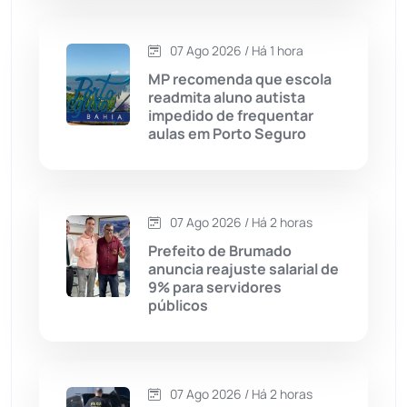
Carinhanha
(300)
07 Ago 2026 / Há 1 hora
MP recomenda que escola
Caturama
(65)
readmita aluno autista
impedido de frequentar
aulas em Porto Seguro
Chapada Diamantina
(430)
Condeúba
(133)
07 Ago 2026 / Há 2 horas
Contendas do Sincorá
(79)
Prefeito de Brumado
anuncia reajuste salarial de
Cordeiros
(49)
9% para servidores
públicos
Dom Basílio
(391)
Economia
(1235)
07 Ago 2026 / Há 2 horas