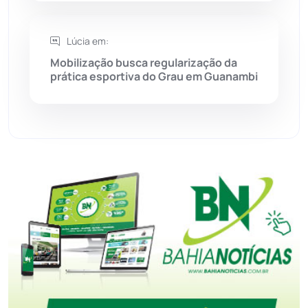
Tanque Novo
(126)
Lúcia em:
Mobilização busca regularização da
Tecnologia
(12)
prática esportiva do Grau em Guanambi
Urandi
(157)
Vitória da Conquista
(2514)