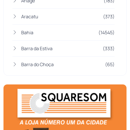
Anagé
(183)
Aracatu
(373)
Bahia
(14545)
Barra da Estiva
(333)
Barra do Choça
(65)
Belo Campo
(57)
Bom Jesus da Lapa
(507)
Boquira
(152)
Botuporã
(72)