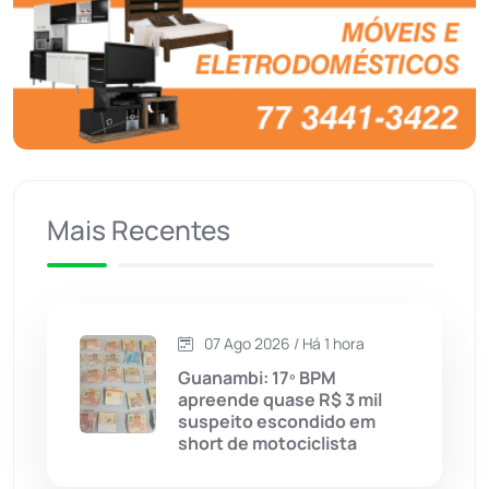
Brasil
(7680)
Brumado
(31958)
Caculé
(696)
Mais Recentes
Caetanos
(47)
Caetité
(1504)
07 Ago 2026 / Há 1 hora
Candiba
(157)
Guanambi: 17º BPM
apreende quase R$ 3 mil
Cândido Sales
(121)
suspeito escondido em
short de motociclista
Caraíbas
(103)