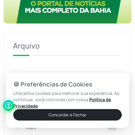
Arquivo
2026
🍪 Preferências de Cookies
Agosto
Utilizamos cookies para melhorar sua experiência. Ao
175
continuar, você concorda com nossa
Política de
Julho
695
Privacidade
.
Concordar e Fechar
Junho
620
Maio
675