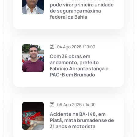
pode virar primeira unidade
Jussiape
(97)
de segurança máxima
federal da Bahia
Justiça
(1470)
Lagoa Real
(182)
04 Ago 2026 / 10:00
Licínio de Almeida
(118)
Com 36 obras em
andamento, prefeito
Fabrício Abrantes lança o
Livramento de Nossa...
(1338)
PAC-B em Brumado
Macaúbas
(714)
06 Ago 2026 / 14:00
Maetinga
(101)
Acidente na BA-148, em
Piatã, mata brumadense de
Malhada
(82)
31 anos e motorista