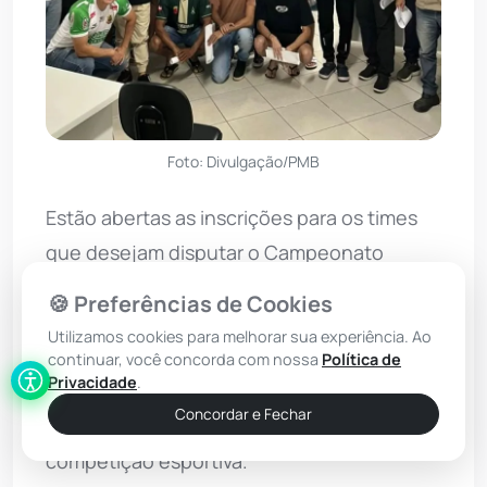
Foto: Divulgação/PMB
Estão abertas as inscrições para os times
que desejam disputar o Campeonato
Brumadense de Futsal. A abertura do
🍪 Preferências de Cookies
período é o pontapé inicial dado pela
Utilizamos cookies para melhorar sua experiência. Ao
Prefeitura Municipal, por meio da Secretaria
continuar, você concorda com nossa
Política de
Privacidade
.
Municipal de Cultura, Esporte, Lazer e
Concordar e Fechar
Turismo (Secult), para realização da
competição esportiva.