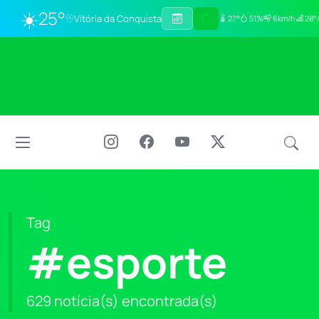
☀️
25°
Vitória da Conquista
27°
51%
6km/h
28°/
Tag
#esporte
629 notícia(s) encontrada(s)