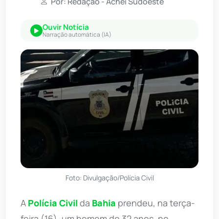
Por: Redação - Achei Sudoeste
Ouvir Notícia
Narração automática (IA)
Foto: Divulgação/Polícia Civil
A
Polícia Civil
da
Bahia
prendeu, na terça-
feira (16), um homem de 32 anos, no