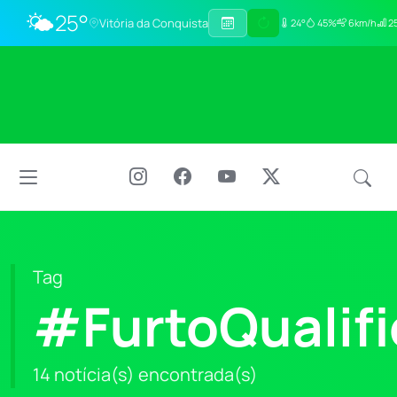
🌤️
25°
Vitória da Conquista
24°
45%
6km/h
25
Tag
#FurtoQualif
14 notícia(s) encontrada(s)