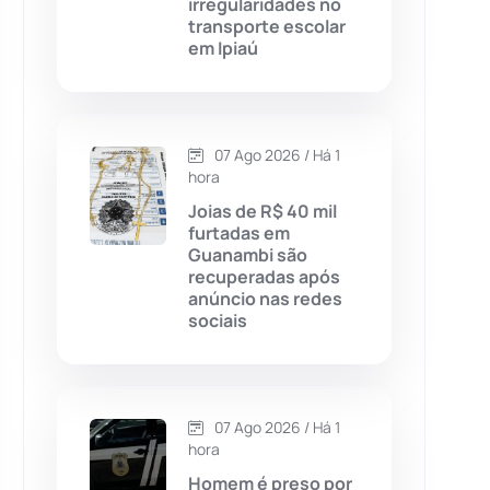
irregularidades no
transporte escolar
Chapada Diamantina
(430)
em Ipiaú
Condeúba
(133)
Contendas do Sincorá
(79)
07 Ago 2026 / Há 1
hora
Cordeiros
(49)
Joias de R$ 40 mil
furtadas em
Guanambi são
Dom Basílio
(391)
recuperadas após
anúncio nas redes
sociais
Economia
(1235)
Educação
(232)
07 Ago 2026 / Há 1
Érico Cardoso
(82)
hora
Homem é preso por