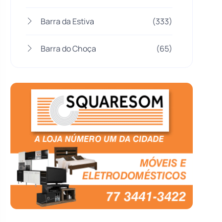
Barra da Estiva
(333)
Barra do Choça
(65)
Belo Campo
(57)
Bom Jesus da Lapa
(506)
Boquira
(152)
Botuporã
(72)
Brasil
(7679)
Brumado
(31955)