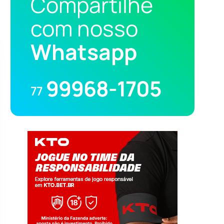
Compartilhe
com nosso
Whatsapp
99968-1705
77