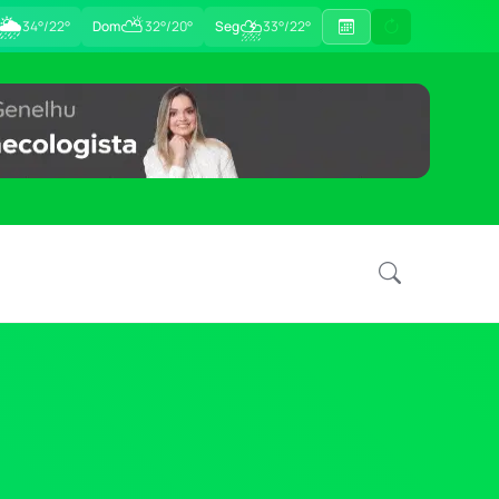
🌦
⛅
⛈
34°/22°
Dom
32°/20°
Seg
33°/22°