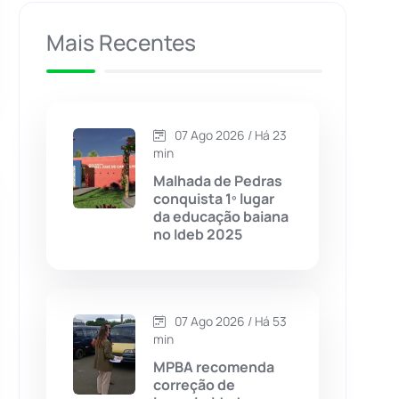
Caculé
(696)
Mais Recentes
Caetanos
(47)
Caetité
(1504)
07 Ago 2026 / Há 23
min
Candiba
(157)
Malhada de Pedras
conquista 1º lugar
da educação baiana
Cândido Sales
(121)
no Ideb 2025
Caraíbas
(103)
07 Ago 2026 / Há 53
Carinhanha
(299)
min
MPBA recomenda
Caturama
(65)
correção de