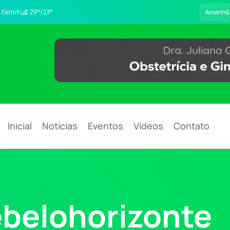
5km/h
29°/23°
Amanhã
Inicial
Notícias
Eventos
Vídeos
Contato
belohorizonte