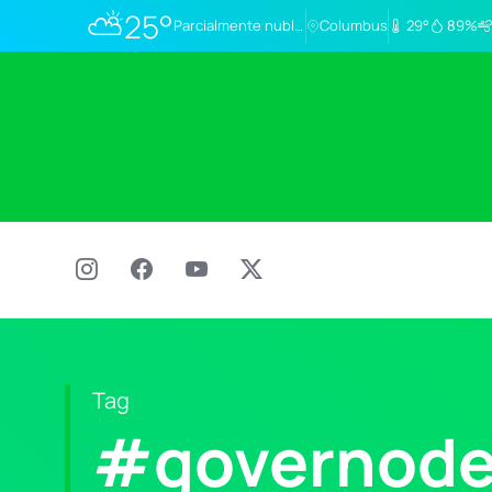
⛅
25°
Parcialmente nublado
Columbus
29°
89%
Tag
#governode