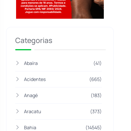
Jogue com responsabilidade. 18+
Categorias
Abaíra
(41)
Acidentes
(665)
Anagé
(183)
Aracatu
(373)
Bahia
(14545)