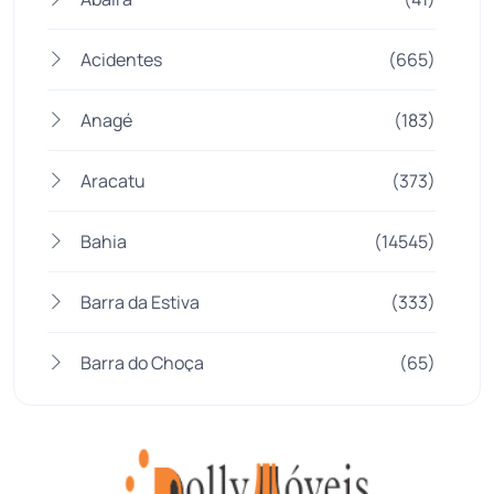
Acidentes
(665)
Anagé
(183)
Aracatu
(373)
Bahia
(14545)
Barra da Estiva
(333)
Barra do Choça
(65)
Belo Campo
(57)
Bom Jesus da Lapa
(505)