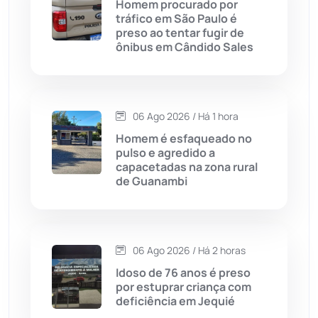
Homem procurado por
tráfico em São Paulo é
Cândido Sales
(121)
preso ao tentar fugir de
ônibus em Cândido Sales
Caraíbas
(103)
Carinhanha
(299)
06 Ago 2026 / Há 1 hora
Homem é esfaqueado no
Caturama
(65)
pulso e agredido a
capacetadas na zona rural
de Guanambi
Chapada Diamantina
(430)
Condeúba
(133)
06 Ago 2026 / Há 2 horas
Contendas do Sincorá
(79)
Idoso de 76 anos é preso
por estuprar criança com
Cordeiros
(49)
deficiência em Jequié