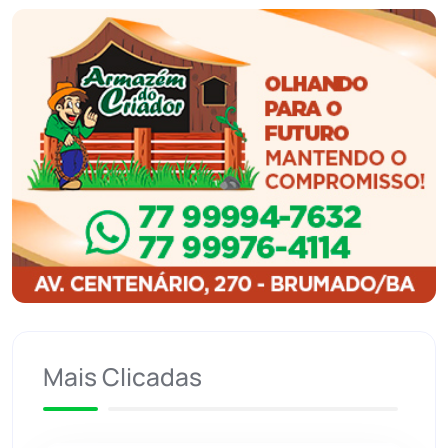
Guanambi
(3494)
Ibiassucê
(167)
Ibicoara
(220)
Ibipitanga
(116)
Ibitiara
(32)
Igaporã
(218)
Ituaçu
(256)
Mais Clicadas
Iuiu
(173)