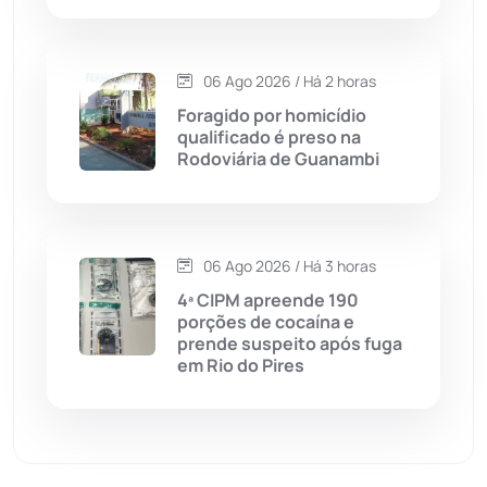
Dom Basílio
(391)
06 Ago 2026 / Há 2 horas
Economia
(1235)
Foragido por homicídio
qualificado é preso na
Educação
(232)
Rodoviária de Guanambi
Érico Cardoso
(82)
06 Ago 2026 / Há 3 horas
Esportes
(522)
4ª CIPM apreende 190
porções de cocaína e
Eventos
(24)
prende suspeito após fuga
em Rio do Pires
Feira da Mata
(23)
Guajeru
(130)