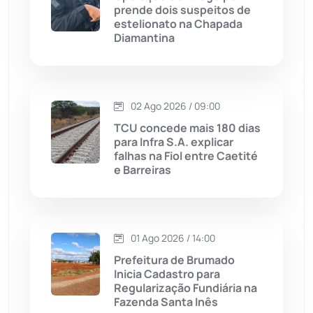
Maetinga
(101)
prende dois suspeitos de
estelionato na Chapada
Diamantina
Malhada
(82)
Malhada de Pedras
(507)
02 Ago 2026 / 09:00
Matina
(71)
TCU concede mais 180 dias
para Infra S.A. explicar
falhas na Fiol entre Caetité
Mortugaba
(31)
e Barreiras
Mundo
(436)
Oliveira dos Brejinhos
(67)
01 Ago 2026 / 14:00
Prefeitura de Brumado
Palmas de Monte Alto
(260)
Inicia Cadastro para
Regularização Fundiária na
Fazenda Santa Inês
Paramirim
(342)