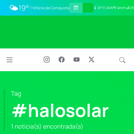
🌤️
19°
Vitória da Conquista
20°
84%
4km/h
25
Tag
#halosolar
1 notícia(s) encontrada(s)