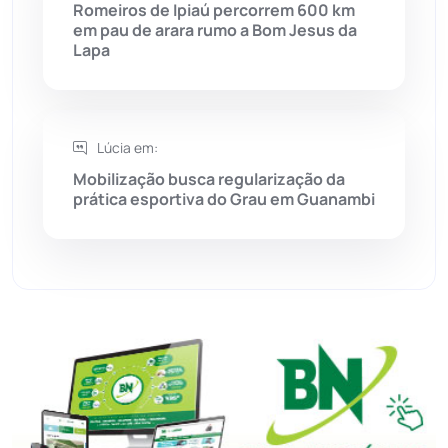
Romeiros de Ipiaú percorrem 600 km
em pau de arara rumo a Bom Jesus da
Sudoeste Baiano
(1530)
Lapa
Tanhaçu
(425)
Tanque Novo
(126)
Lúcia em:
Mobilização busca regularização da
prática esportiva do Grau em Guanambi
Tecnologia
(12)
Urandi
(156)
Vitória da Conquista
(2513)