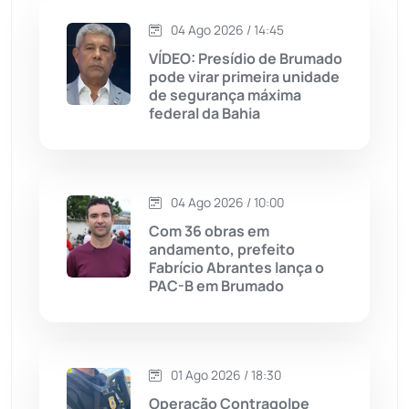
Jacaraci
(97)
04 Ago 2026 / 14:45
VÍDEO: Presídio de Brumado
Jequié
(313)
pode virar primeira unidade
de segurança máxima
federal da Bahia
Jussiape
(97)
Justiça
(1466)
04 Ago 2026 / 10:00
Lagoa Real
(182)
Com 36 obras em
andamento, prefeito
Licínio de Almeida
(118)
Fabrício Abrantes lança o
PAC-B em Brumado
Livramento de Nossa...
(1338)
Macaúbas
(713)
01 Ago 2026 / 18:30
Operação Contragolpe