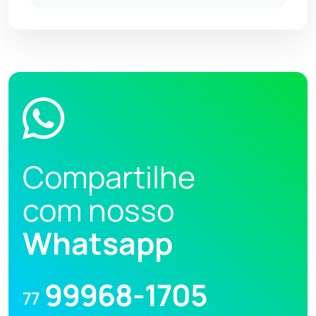
Compartilhe
com nosso
Whatsapp
99968-1705
77