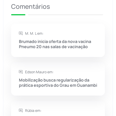
Comentários
Riacho de Santana
(309)
Rio de Contas
(410)
M. M. L em:
Rio do Antônio
(203)
Brumado inicia oferta da nova vacina
Pneumo 20 nas salas de vacinação
Rio do Pires
(98)
Saúde
(2427)
Edson Mauro em:
Mobilização busca regularização da
Seabra
(50)
prática esportiva do Grau em Guanambi
Sebastião Laranjeiras
(96)
Rúbia em:
Sítio do Mato
(42)