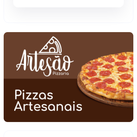
Pindaí
(103)
Piripá
(90)
Planalto
(59)
Poções
(182)
Polícia Civil
(57)
Polícia Militar
(27)
Política
(03)
Presidente Jânio Qu...
(125)