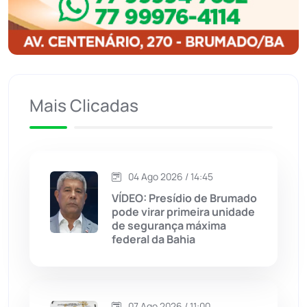
Igaporã
(218)
Ituaçu
(256)
Iuiu
(173)
Mais Clicadas
Jacaraci
(97)
Jequié
(314)
04 Ago 2026 / 14:45
VÍDEO: Presídio de Brumado
Jussiape
(97)
pode virar primeira unidade
de segurança máxima
Justiça
(1470)
federal da Bahia
Lagoa Real
(182)
07 Ago 2026 / 11:00