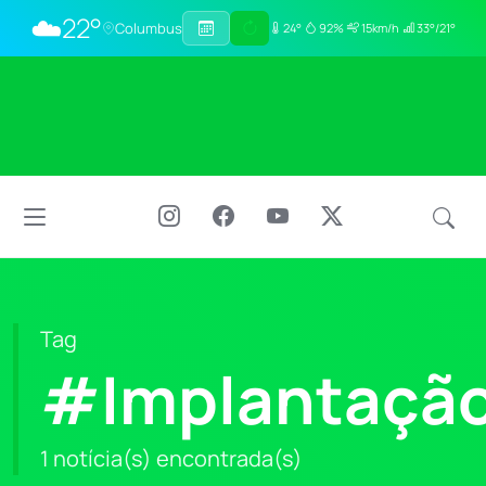
☁️
22°
Columbus
24°
92%
15km/h
33°/21°
Tag
#Implantaçã
1 notícia(s) encontrada(s)