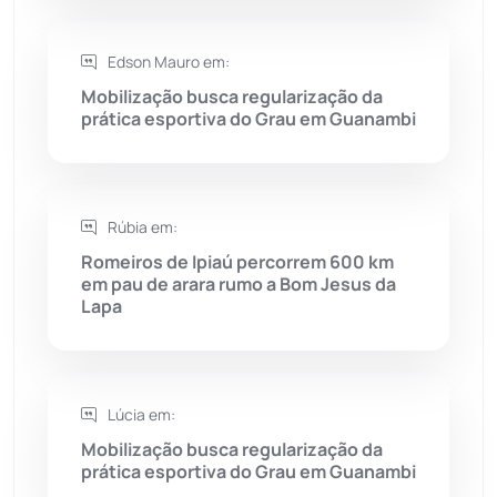
Seabra
(50)
Edson Mauro em:
Mobilização busca regularização da
Sebastião Laranjeiras
(96)
prática esportiva do Grau em Guanambi
Sítio do Mato
(42)
Sudoeste Baiano
(1530)
Rúbia em:
Romeiros de Ipiaú percorrem 600 km
em pau de arara rumo a Bom Jesus da
Tanhaçu
(426)
Lapa
Tanque Novo
(126)
Tecnologia
(12)
Lúcia em:
Mobilização busca regularização da
Urandi
(157)
prática esportiva do Grau em Guanambi