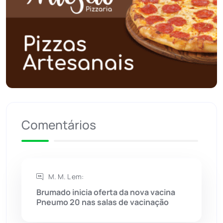
Polícia Militar
(27)
Política
(03)
Presidente Jânio Qu...
(125)
Riacho de Santana
(309)
Comentários
Rio de Contas
(410)
Rio do Antônio
(203)
M. M. L em:
Rio do Pires
(98)
Brumado inicia oferta da nova vacina
Pneumo 20 nas salas de vacinação
Saúde
(2427)