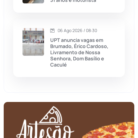
Mundo
(437)
Oliveira dos Brejinhos
(67)
06 Ago 2026 / 08:30
Palmas de Monte Alto
(261)
UPT anuncia vagas em
Brumado, Érico Cardoso,
Paramirim
(342)
Livramento de Nossa
Senhora, Dom Basílio e
Caculé
Pindaí
(103)
Piripá
(90)
Planalto
(59)
Poções
(182)
Polícia Civil
(58)