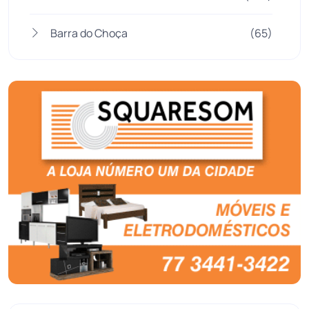
Barra do Choça
(65)
Belo Campo
(57)
Bom Jesus da Lapa
(507)
Boquira
(152)
Botuporã
(72)
Brasil
(7680)
Brumado
(31958)
Caculé
(697)