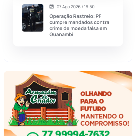
07 Ago 2026 / 16:50
Eventos
(24)
Operação Rastreio: PF
cumpre mandados contra
Feira da Mata
(23)
crime de moeda falsa em
Guanambi
Guajeru
(130)
Guanambi
(3498)
Ibiassucê
(167)
Ibicoara
(221)
Ibipitanga
(116)
Ibitiara
(32)