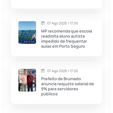
Condeúba
(133)
Contendas do Sincorá
(79)
07 Ago 2026 / 17:30
MP recomenda que escola
Cordeiros
(49)
readmita aluno autista
impedido de frequentar
aulas em Porto Seguro
Dom Basílio
(391)
Economia
(1235)
07 Ago 2026 / 17:00
Educação
(232)
Prefeito de Brumado
anuncia reajuste salarial de
9% para servidores
Érico Cardoso
(82)
públicos
Esportes
(522)