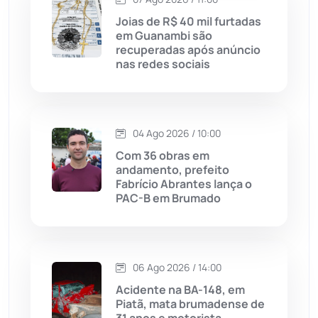
Licínio de Almeida
(118)
Joias de R$ 40 mil furtadas
em Guanambi são
Livramento de Nossa...
(1338)
recuperadas após anúncio
nas redes sociais
Macaúbas
(714)
Maetinga
(101)
04 Ago 2026 / 10:00
Com 36 obras em
Malhada
(82)
andamento, prefeito
Fabrício Abrantes lança o
PAC-B em Brumado
Malhada de Pedras
(508)
Matina
(71)
06 Ago 2026 / 14:00
Mortugaba
(31)
Acidente na BA-148, em
Piatã, mata brumadense de
31 anos e motorista