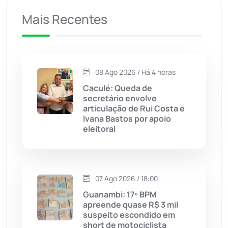
Mais Recentes
Caetanos
(47)
Caetité
(1504)
08 Ago 2026 / Há 4 horas
Candiba
(157)
Caculé: Queda de
secretário envolve
Cândido Sales
(121)
articulação de Rui Costa e
Ivana Bastos por apoio
eleitoral
Caraíbas
(103)
Carinhanha
(300)
07 Ago 2026 / 18:00
Caturama
(65)
Guanambi: 17º BPM
apreende quase R$ 3 mil
suspeito escondido em
Chapada Diamantina
(430)
short de motociclista