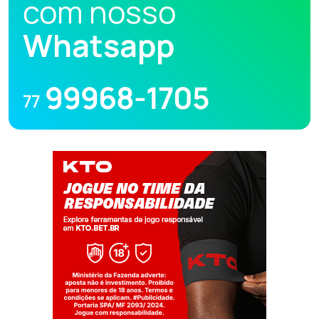
com nosso
Whatsapp
99968-1705
77