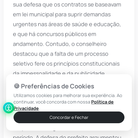
sua defesa que os contratos se baseavam
em lei municipal para suprir demandas
urgentes nas áreas de saúde e educação,
e que há concursos públicos em
andamento. Contudo, o conselheiro
destacou que a falta de um processo
seletivo fere os princípios constitucionais
da impessoalidade e da publicidade.
🍪 Preferências de Cookies
Situação semelhante foi registrada em
Utilizamos cookies para melhorar sua experiência. Ao
Rafael Jambeiro, sob a gestão do prefeito
continuar, você concorda com nossa
Política de
Marinalvo Fernandes Serra. O município
Privacidade
.
realizou 583 contratações temporárias sob
Concordar e Fechar
suspeita de irregularidade no mesmo
período. A defesa do prefeito argumentou