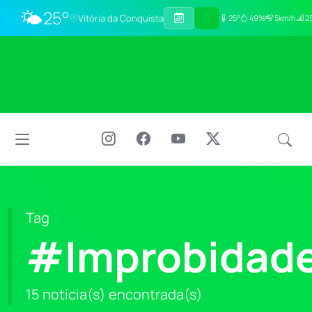
🌤️
25°
Vitória da Conquista
25°
49%
5km/h
25
Tag
#Improbidade
15 notícia(s) encontrada(s)