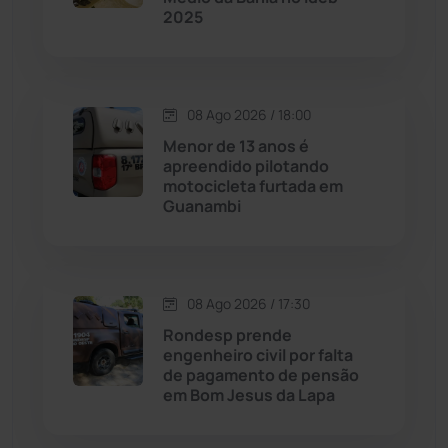
2025
Dom Basílio
(391)
Economia
(1236)
08 Ago 2026 / 18:00
Menor de 13 anos é
Educação
(232)
apreendido pilotando
motocicleta furtada em
Guanambi
Érico Cardoso
(82)
Esportes
(522)
08 Ago 2026 / 17:30
Eventos
(24)
Rondesp prende
engenheiro civil por falta
de pagamento de pensão
Feira da Mata
(23)
em Bom Jesus da Lapa
Guajeru
(130)