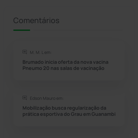
Presidente Jânio Qu...
(125)
Comentários
Riacho de Santana
(309)
Rio de Contas
(411)
M. M. L em:
Rio do Antônio
(203)
Brumado inicia oferta da nova vacina
Pneumo 20 nas salas de vacinação
Rio do Pires
(98)
Saúde
(2429)
Edson Mauro em:
Seabra
(51)
Mobilização busca regularização da
prática esportiva do Grau em Guanambi
Sebastião Laranjeiras
(96)