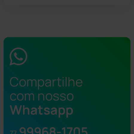
Compartilhe
com nosso
Whatsapp
99968-1705
77