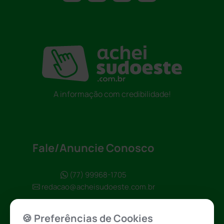
A informação com credibilidade!
Fale/Anuncie Conosco
(77) 99968-1705
redacao@acheisudoeste.com.br
🍪 Preferências de Cookies