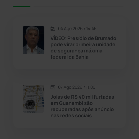
Jacaraci
(97)
Jequié
(314)
04 Ago 2026 / 14:45
VÍDEO: Presídio de Brumado
pode virar primeira unidade
Jussiape
(98)
de segurança máxima
federal da Bahia
Justiça
(1470)
Lagoa Real
(182)
07 Ago 2026 / 11:00
Licínio de Almeida
(118)
Joias de R$ 40 mil furtadas
em Guanambi são
recuperadas após anúncio
Livramento de Nossa...
(1338)
nas redes sociais
Macaúbas
(715)