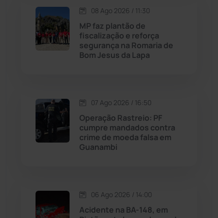
08 Ago 2026 / 11:30
Maetinga
(101)
MP faz plantão de
fiscalização e reforça
Malhada
(82)
segurança na Romaria de
Bom Jesus da Lapa
Malhada de Pedras
(508)
Matina
(71)
07 Ago 2026 / 16:50
Operação Rastreio: PF
Mortugaba
(31)
cumpre mandados contra
crime de moeda falsa em
Guanambi
Mundo
(437)
Oliveira dos Brejinhos
(67)
06 Ago 2026 / 14:00
Palmas de Monte Alto
(263)
Acidente na BA-148, em