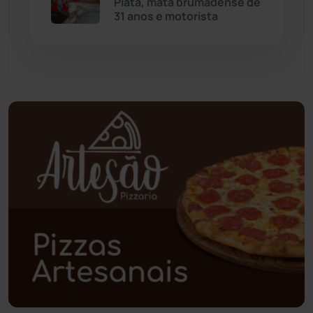
Piatã, mata brumadense de
Paramirim
(342)
31 anos e motorista
Pindaí
(103)
Piripá
(90)
Planalto
(59)
Poções
(182)
Polícia Civil
(59)
Polícia Militar
(27)
Política
(03)