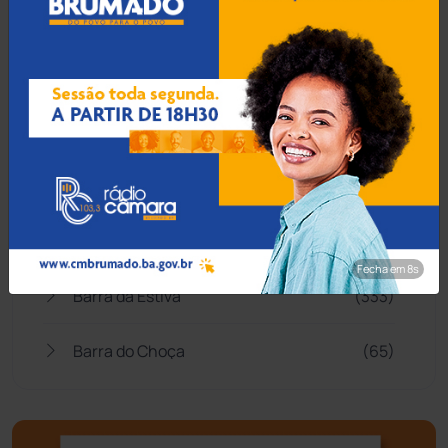
Abaíra
(41)
Acidentes
(665)
Anagé
(183)
Aracatu
(373)
Bahia
(14546)
Fecha em 7s
Barra da Estiva
(333)
Barra do Choça
(65)
Belo Campo
(57)