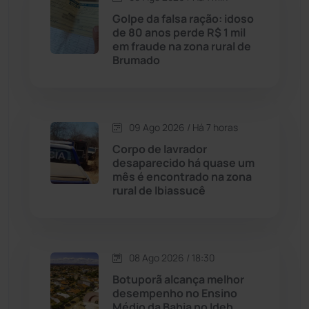
Candiba
(157)
Golpe da falsa ração: idoso
de 80 anos perde R$ 1 mil
Cândido Sales
(121)
em fraude na zona rural de
Brumado
Caraíbas
(103)
Carinhanha
(300)
09 Ago 2026 / Há 7 horas
Corpo de lavrador
Caturama
(65)
desaparecido há quase um
mês é encontrado na zona
rural de Ibiassucê
Chapada Diamantina
(430)
Condeúba
(133)
08 Ago 2026 / 18:30
Contendas do Sincorá
(79)
Botuporã alcança melhor
desempenho no Ensino
Cordeiros
(49)
Médio da Bahia no Ideb