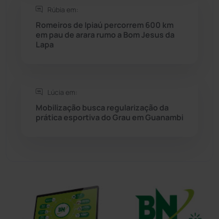
Sítio do Mato
(42)
Rúbia em:
Romeiros de Ipiaú percorrem 600 km
Sudoeste Baiano
(1530)
em pau de arara rumo a Bom Jesus da
Lapa
Tanhaçu
(426)
Tanque Novo
(126)
Lúcia em:
Mobilização busca regularização da
Tecnologia
(12)
prática esportiva do Grau em Guanambi
Urandi
(157)
Vitória da Conquista
(2516)