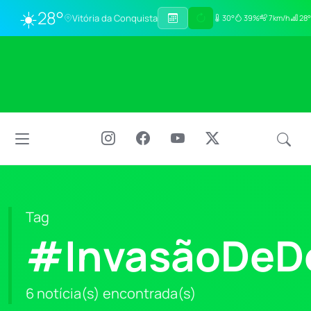
☀️
28°
Vitória da Conquista
30°
39%
7km/h
28°
Tag
#InvasãoDeDo
6 notícia(s) encontrada(s)