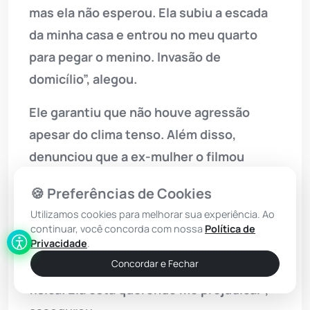
mas ela não esperou. Ela subiu a escada
da minha casa e entrou no meu quarto
para pegar o menino. Invasão de
domicílio”, alegou.
Ele garantiu que não houve agressão
apesar do clima tenso. Além disso,
denunciou que a ex-mulher o filmou
dentro de sua própria casa e fez diversas
🍪 Preferências de Cookies
provocações com o intuito de que ele
Utilizamos cookies para melhorar sua experiência. Ao
perdesse a cabeça. “Acho isso um
continuar, você concorda com nossa
Política de
Privacidade
.
absurdo. Tentei tirar o celular da mão
Concordar e Fechar
dela, mas não teve nenhuma agressão
física. Ela está querendo me prejudicar”,