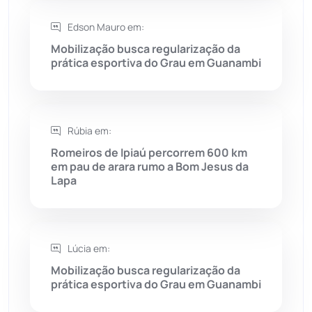
Edson Mauro em:
Saúde
(2427)
Mobilização busca regularização da
prática esportiva do Grau em Guanambi
Seabra
(50)
Sebastião Laranjeiras
(96)
Rúbia em:
Sítio do Mato
(42)
Romeiros de Ipiaú percorrem 600 km
em pau de arara rumo a Bom Jesus da
Lapa
Sudoeste Baiano
(1530)
Tanhaçu
(426)
Lúcia em:
Tanque Novo
(126)
Mobilização busca regularização da
prática esportiva do Grau em Guanambi
Tecnologia
(12)