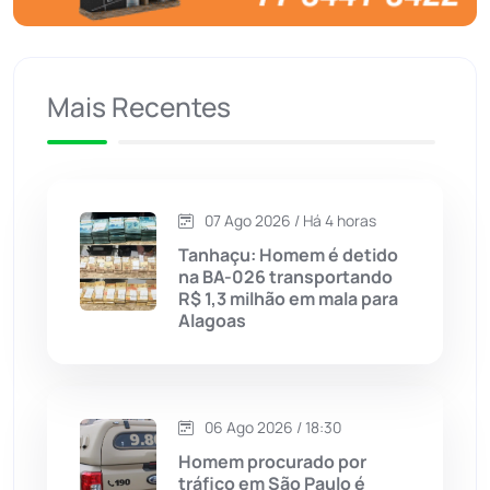
Caculé
(696)
Mais Recentes
Caetanos
(47)
Caetité
(1504)
07 Ago 2026 / Há 4 horas
Candiba
(157)
Tanhaçu: Homem é detido
na BA-026 transportando
Cândido Sales
(121)
R$ 1,3 milhão em mala para
Alagoas
Caraíbas
(103)
Carinhanha
(299)
06 Ago 2026 / 18:30
Homem procurado por
Caturama
(65)
tráfico em São Paulo é