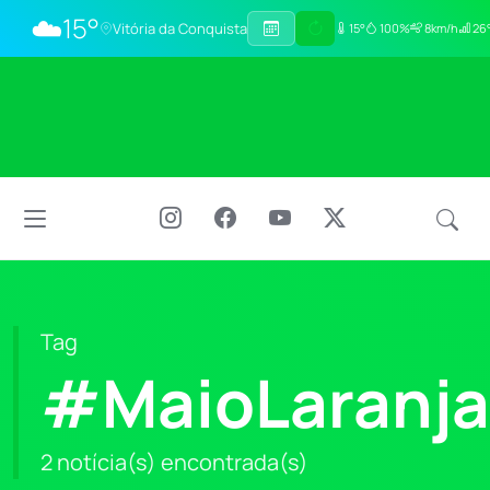
☁️
15°
Vitória da Conquista
15°
100%
8km/h
26°
Tag
#MaioLaranja
2 notícia(s) encontrada(s)