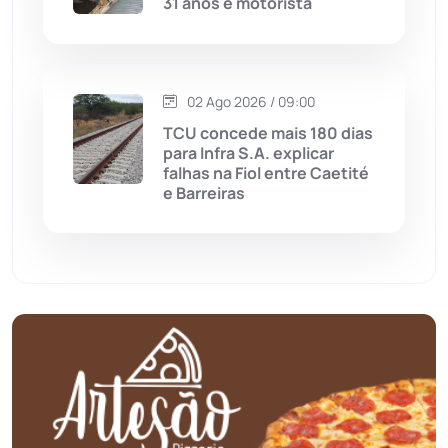
31 anos e motorista
Mortugaba
(31)
Mundo
(436)
02 Ago 2026 / 09:00
Oliveira dos Brejinhos
(67)
TCU concede mais 180 dias
para Infra S.A. explicar
Palmas de Monte Alto
(260)
falhas na Fiol entre Caetité
e Barreiras
Paramirim
(342)
Pindaí
(103)
Piripá
(90)
Planalto
(59)
Poções
(182)