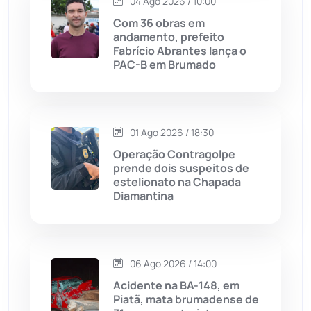
04 Ago 2026 / 10:00
Lagoa Real
(182)
Com 36 obras em
andamento, prefeito
Licínio de Almeida
(118)
Fabrício Abrantes lança o
PAC-B em Brumado
Livramento de Nossa...
(1338)
Macaúbas
(713)
01 Ago 2026 / 18:30
Operação Contragolpe
Maetinga
(101)
prende dois suspeitos de
estelionato na Chapada
Diamantina
Malhada
(82)
Malhada de Pedras
(507)
06 Ago 2026 / 14:00
Matina
(71)
Acidente na BA-148, em
Piatã, mata brumadense de