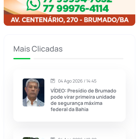
Ibitiara
(32)
Igaporã
(218)
Ituaçu
(256)
Mais Clicadas
Iuiu
(173)
Jacaraci
(97)
04 Ago 2026 / 14:45
VÍDEO: Presídio de Brumado
Jequié
(313)
pode virar primeira unidade
de segurança máxima
federal da Bahia
Jussiape
(97)
Justiça
(1466)