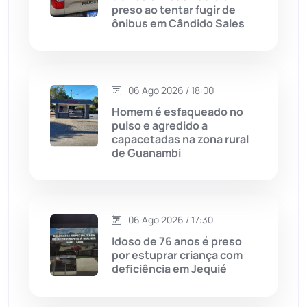
preso ao tentar fugir de
ônibus em Cândido Sales
Chapada Diamantina
(430)
Condeúba
(133)
06 Ago 2026 / 18:00
Contendas do Sincorá
(79)
Homem é esfaqueado no
pulso e agredido a
Cordeiros
(49)
capacetadas na zona rural
de Guanambi
Dom Basílio
(391)
Economia
(1235)
06 Ago 2026 / 17:30
Idoso de 76 anos é preso
Educação
(232)
por estuprar criança com
deficiência em Jequié
Érico Cardoso
(82)