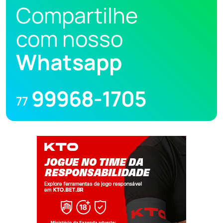
Compartilhe
com nosso
Whatsapp
99968-1705
77