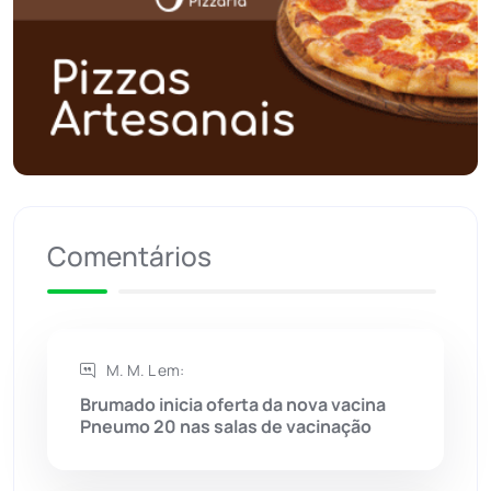
Polícia Civil
(57)
Polícia Militar
(27)
Política
(03)
Presidente Jânio Qu...
(125)
Comentários
Riacho de Santana
(309)
Rio de Contas
(410)
M. M. L em:
Brumado inicia oferta da nova vacina
Rio do Antônio
(203)
Pneumo 20 nas salas de vacinação
Rio do Pires
(98)