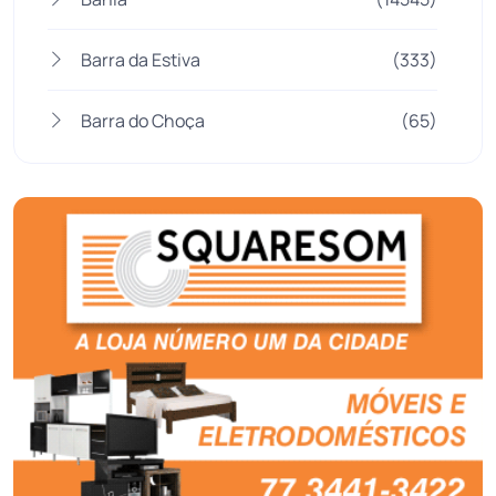
Barra da Estiva
(333)
Barra do Choça
(65)
Belo Campo
(57)
Bom Jesus da Lapa
(505)
Boquira
(152)
Botuporã
(72)
Brasil
(7679)
Brumado
(31955)