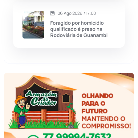
Esportes
(522)
06 Ago 2026 / 17:00
Foragido por homicídio
Eventos
(24)
qualificado é preso na
Rodoviária de Guanambi
Feira da Mata
(23)
Guajeru
(130)
Guanambi
(3494)
Ibiassucê
(167)
Ibicoara
(220)
Ibipitanga
(116)