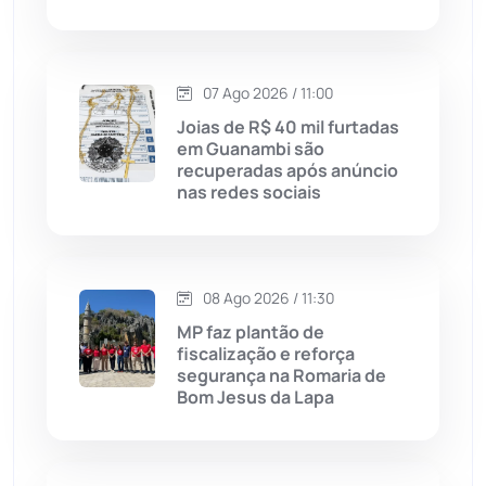
Justiça
(1470)
Lagoa Real
(182)
07 Ago 2026 / 11:00
Joias de R$ 40 mil furtadas
Licínio de Almeida
(118)
em Guanambi são
recuperadas após anúncio
nas redes sociais
Livramento de Nossa...
(1338)
Macaúbas
(715)
08 Ago 2026 / 11:30
Maetinga
(101)
MP faz plantão de
fiscalização e reforça
segurança na Romaria de
Malhada
(82)
Bom Jesus da Lapa
Malhada de Pedras
(508)