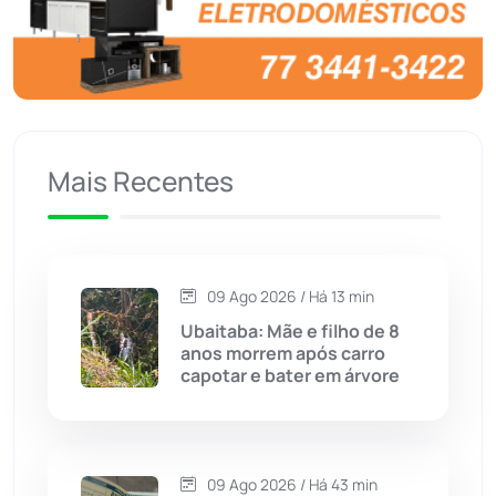
Brasil
(7680)
Brumado
(31963)
Caculé
(697)
Mais Recentes
Caetanos
(47)
Caetité
(1504)
09 Ago 2026 / Há 13 min
Candiba
(157)
Ubaitaba: Mãe e filho de 8
anos morrem após carro
Cândido Sales
(121)
capotar e bater em árvore
Caraíbas
(103)
09 Ago 2026 / Há 43 min
Carinhanha
(300)