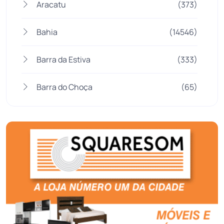
Aracatu
(373)
Bahia
(14546)
Barra da Estiva
(333)
Barra do Choça
(65)
Belo Campo
(57)
Bom Jesus da Lapa
(510)
Boquira
(152)
Botuporã
(73)