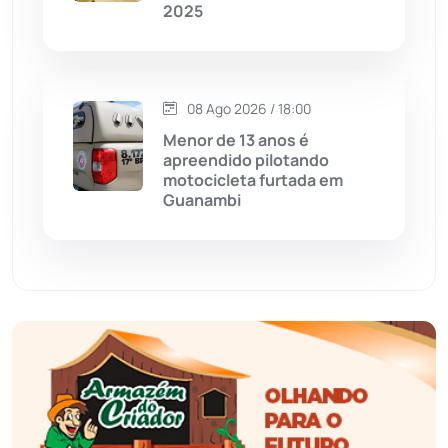
2025
Érico Cardoso
(82)
Esportes
(522)
08 Ago 2026 / 18:00
Menor de 13 anos é
Eventos
(24)
apreendido pilotando
motocicleta furtada em
Guanambi
Feira da Mata
(23)
Guajeru
(130)
Guanambi
(3501)
Ibiassucê
(168)
Ibicoara
(221)