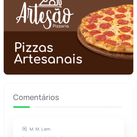
Planalto
(59)
Poções
(182)
Polícia Civil
(59)
Polícia Militar
(27)
Política
(03)
Presidente Jânio Qu...
(125)
Comentários
Riacho de Santana
(309)
Rio de Contas
(411)
M. M. L em: