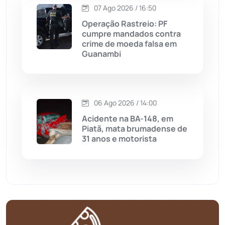
Matina
(71)
07 Ago 2026 / 16:50
Operação Rastreio: PF
cumpre mandados contra
Mortugaba
(31)
crime de moeda falsa em
Guanambi
Mundo
(437)
Oliveira dos Brejinhos
(67)
06 Ago 2026 / 14:00
Acidente na BA-148, em
Palmas de Monte Alto
(263)
Piatã, mata brumadense de
31 anos e motorista
Paramirim
(342)
Pindaí
(103)
Piripá
(90)