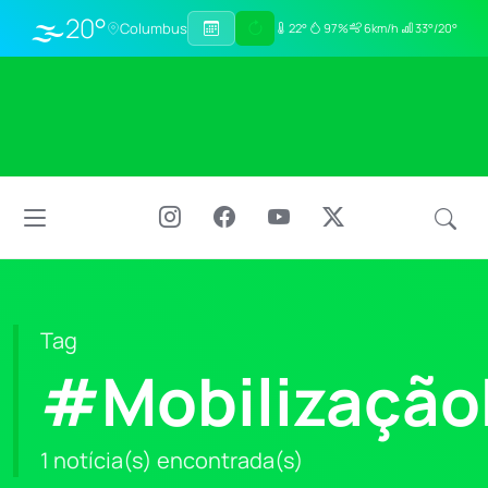
🌫️
20°
Columbus
22°
97%
6km/h
33°/20°
Tag
#Mobilização
1 notícia(s) encontrada(s)