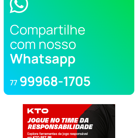
Compartilhe
com nosso
Whatsapp
99968-1705
77