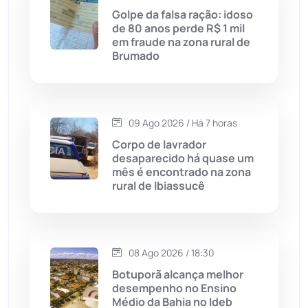
Golpe da falsa ração: idoso
de 80 anos perde R$ 1 mil
Caturama
(65)
em fraude na zona rural de
Brumado
Chapada Diamantina
(430)
Condeúba
(133)
09 Ago 2026 / Há 7 horas
Corpo de lavrador
Contendas do Sincorá
(79)
desaparecido há quase um
mês é encontrado na zona
Cordeiros
(49)
rural de Ibiassucê
Dom Basílio
(391)
08 Ago 2026 / 18:30
Economia
(1236)
Botuporã alcança melhor
desempenho no Ensino
Educação
(232)
Médio da Bahia no Ideb