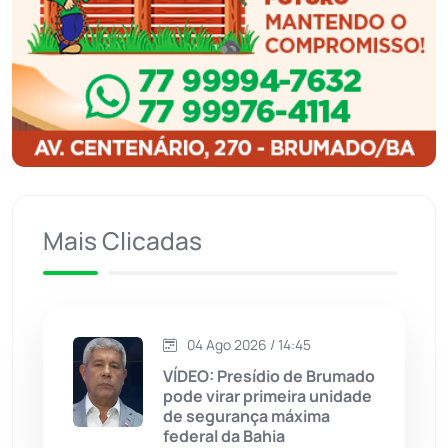
Ibipitanga
(116)
Ibitiara
(32)
Igaporã
(218)
Ituaçu
(256)
Mais Clicadas
Iuiu
(173)
Jacaraci
(97)
04 Ago 2026 / 14:45
Jequié
(314)
VÍDEO: Presídio de Brumado
pode virar primeira unidade
de segurança máxima
Jussiape
(98)
federal da Bahia