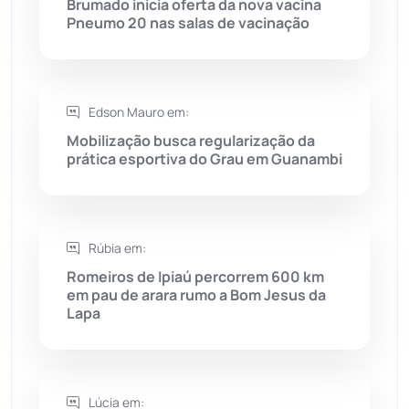
Rio do Antônio
(203)
Brumado inicia oferta da nova vacina
Pneumo 20 nas salas de vacinação
Rio do Pires
(98)
Saúde
(2429)
Edson Mauro em:
Mobilização busca regularização da
Seabra
(51)
prática esportiva do Grau em Guanambi
Sebastião Laranjeiras
(96)
Rúbia em:
Sítio do Mato
(42)
Romeiros de Ipiaú percorrem 600 km
em pau de arara rumo a Bom Jesus da
Sudoeste Baiano
(1530)
Lapa
Tanhaçu
(426)
Tanque Novo
(126)
Lúcia em: