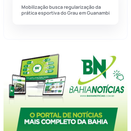
Mobilização busca regularização da
prática esportiva do Grau em Guanambi
Tecnologia
(12)
Urandi
(157)
Vitória da Conquista
(2516)