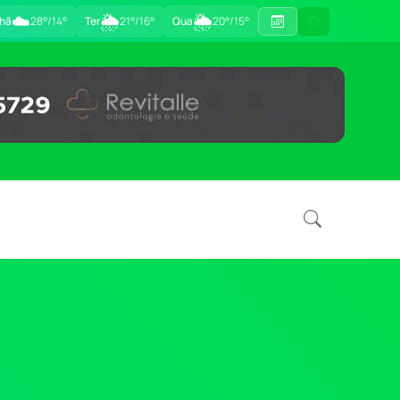
☁️
🌦
🌦
hã
28°/14°
Ter
21°/16°
Qua
20°/15°