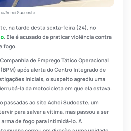
pp/Achei Sudoeste
e, na tarde desta sexta-feira (24), no
do
. Ele é acusado de praticar violência contra
e fogo.
da Companhia de Emprego Tático Operacional
, (BPM) após alerta do Centro Integrado de
igações iniciais, o suspeito agrediu uma
errubá-la da motocicleta em que ela estava.
o passadas ao site Achei Sudoeste, um
rvir para salvar a vítima, mas passou a ser
arma de fogo para intimidá-lo. A
stemunha correu em direção a uma unidade