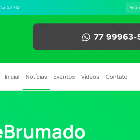
h
28°/15°
Aman
Inicial
Notícias
Eventos
Vídeos
Contato
eBrumado