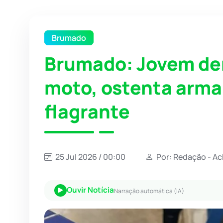
Brumado
Brumado: Jovem de
moto, ostenta arma
flagrante
25 Jul 2026 / 00:00
Por: Redação - A
Ouvir Notícia
Narração automática (IA)