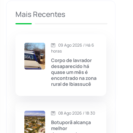
Caculé
(697)
Mais Recentes
Caetanos
(47)
Caetité
(1504)
09 Ago 2026 / Há 6
horas
Candiba
(157)
Corpo de lavrador
desaparecido há
quase um mês é
Cândido Sales
(121)
encontrado na zona
rural de Ibiassucê
Caraíbas
(103)
Carinhanha
(300)
08 Ago 2026 / 18:30
Botuporã alcança
Caturama
(65)
melhor