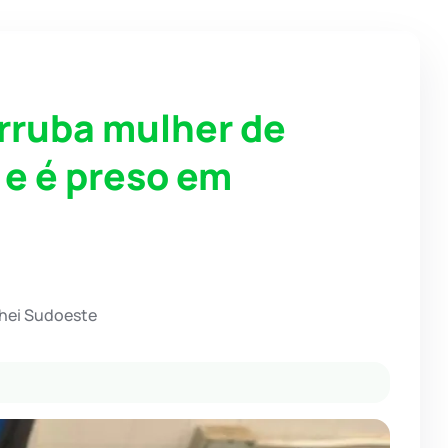
rruba mulher de
 e é preso em
chei Sudoeste