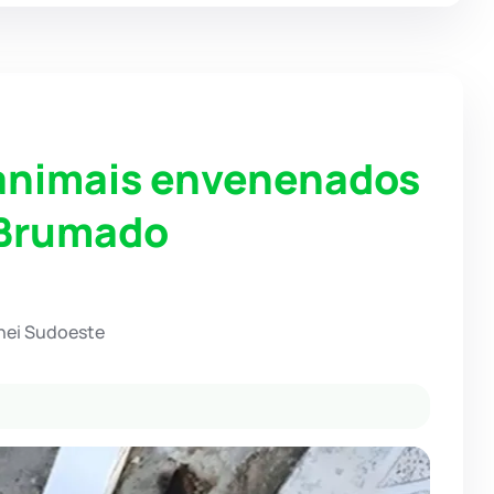
 animais envenenados
 Brumado
hei Sudoeste