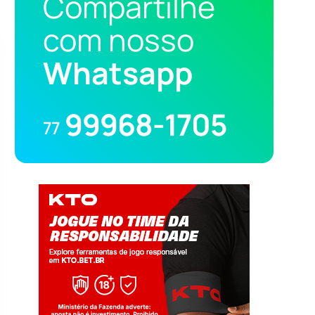
Compartilhe
com nosso
Whatsapp
99968-1705
77