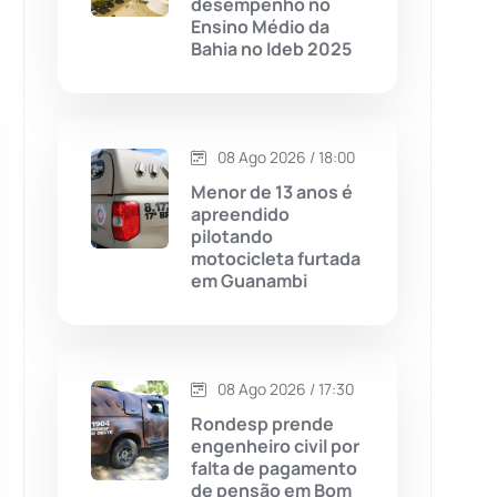
desempenho no
Ensino Médio da
Chapada Diamantina
(430)
Bahia no Ideb 2025
Condeúba
(133)
Contendas do Sincorá
(79)
08 Ago 2026 / 18:00
Menor de 13 anos é
Cordeiros
(49)
apreendido
pilotando
motocicleta furtada
Dom Basílio
(391)
em Guanambi
Economia
(1236)
08 Ago 2026 / 17:30
Educação
(232)
Rondesp prende
engenheiro civil por
Érico Cardoso
(82)
falta de pagamento
de pensão em Bom