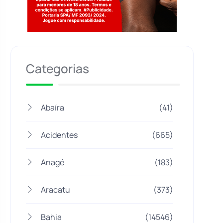
Jogue com responsabilidade. 18+
Categorias
Abaíra
(41)
Acidentes
(665)
Anagé
(183)
Aracatu
(373)
Bahia
(14546)