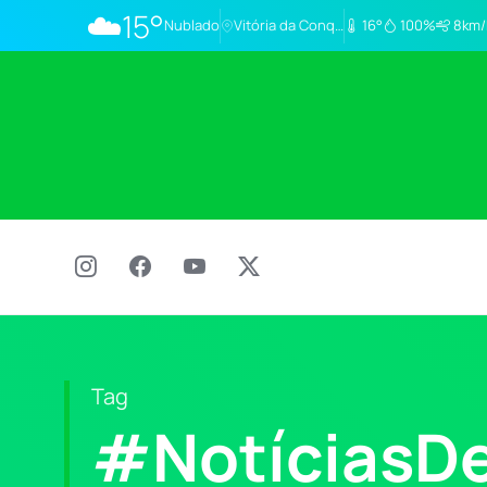
☁️
15°
Nublado
Vitória da Conq…
16°
100%
8km/
Tag
#NotíciasD