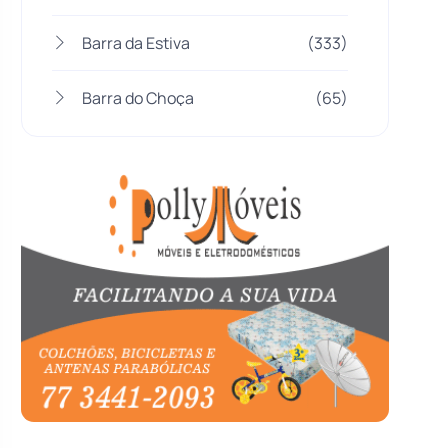
Barra da Estiva
(333)
Barra do Choça
(65)
Belo Campo
(57)
Bom Jesus da Lapa
(510)
Boquira
(152)
Botuporã
(73)
Brasil
(7680)
Brumado
(31962)