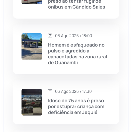
preso ao tentar fugir de
ônibus em Cândido Sales
Chapada Diamantina
(430)
Condeúba
(133)
06 Ago 2026 / 18:00
Contendas do Sincorá
(79)
Homem é esfaqueado no
pulso e agredido a
Cordeiros
(49)
capacetadas na zona rural
de Guanambi
Dom Basílio
(391)
Economia
(1235)
06 Ago 2026 / 17:30
Idoso de 76 anos é preso
Educação
(232)
por estuprar criança com
deficiência em Jequié
Érico Cardoso
(82)