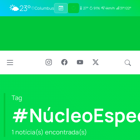
🌤️
23°
Columbus
27°
91%
4km/h
31°/22°
Tag
#NúcleoEspec
1 notícia(s) encontrada(s)