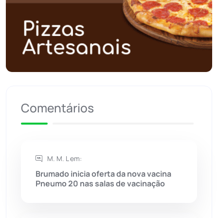
Polícia Civil
(57)
Polícia Militar
(27)
Política
(03)
Presidente Jânio Qu...
(125)
Comentários
Riacho de Santana
(309)
Rio de Contas
(410)
M. M. L em:
Brumado inicia oferta da nova vacina
Rio do Antônio
(203)
Pneumo 20 nas salas de vacinação
Rio do Pires
(98)