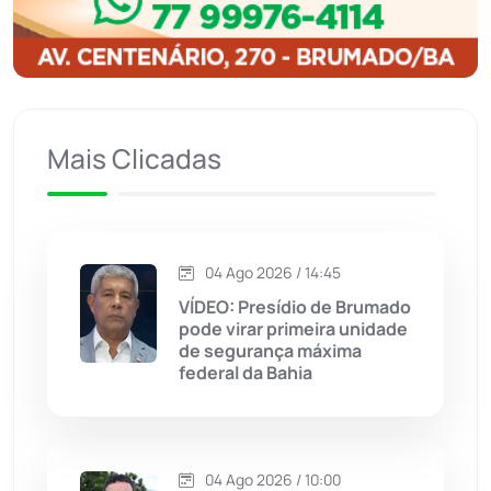
Ibitiara
(32)
Igaporã
(218)
Ituaçu
(256)
Mais Clicadas
Iuiu
(173)
Jacaraci
(97)
04 Ago 2026 / 14:45
VÍDEO: Presídio de Brumado
Jequié
(313)
pode virar primeira unidade
de segurança máxima
federal da Bahia
Jussiape
(97)
Justiça
(1466)
04 Ago 2026 / 10:00