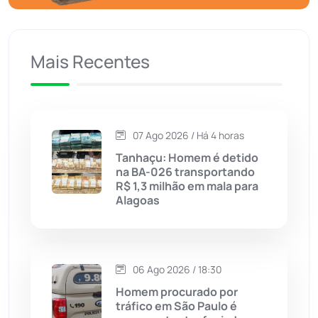
Caculé
(696)
Mais Recentes
Caetanos
(47)
Caetité
(1504)
07 Ago 2026 / Há 4 horas
Candiba
(157)
Tanhaçu: Homem é detido
na BA-026 transportando
Cândido Sales
(121)
R$ 1,3 milhão em mala para
Alagoas
Caraíbas
(103)
Carinhanha
(299)
06 Ago 2026 / 18:30
Homem procurado por
Caturama
(65)
tráfico em São Paulo é