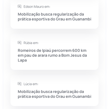
Edson Mauro em:
Saúde
(2427)
Mobilização busca regularização da
prática esportiva do Grau em Guanambi
Seabra
(50)
Sebastião Laranjeiras
(96)
Rúbia em:
Sítio do Mato
(42)
Romeiros de Ipiaú percorrem 600 km
em pau de arara rumo a Bom Jesus da
Lapa
Sudoeste Baiano
(1530)
Tanhaçu
(426)
Lúcia em:
Tanque Novo
(126)
Mobilização busca regularização da
prática esportiva do Grau em Guanambi
Tecnologia
(12)