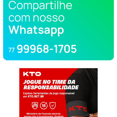
Compartilhe
com nosso
Whatsapp
99968-1705
77