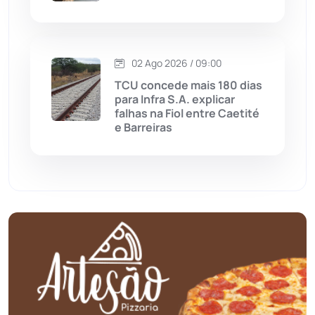
Mundo
(436)
02 Ago 2026 / 09:00
Oliveira dos Brejinhos
(67)
TCU concede mais 180 dias
para Infra S.A. explicar
Palmas de Monte Alto
(260)
falhas na Fiol entre Caetité
e Barreiras
Paramirim
(342)
Pindaí
(103)
Piripá
(90)
Planalto
(59)
Poções
(182)