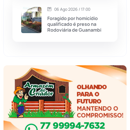
Esportes
(522)
06 Ago 2026 / 17:00
Foragido por homicídio
Eventos
(24)
qualificado é preso na
Rodoviária de Guanambi
Feira da Mata
(23)
Guajeru
(130)
Guanambi
(3494)
Ibiassucê
(167)
Ibicoara
(220)
Ibipitanga
(116)