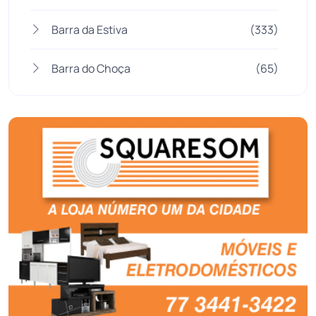
Barra da Estiva
(333)
Barra do Choça
(65)
Belo Campo
(57)
Bom Jesus da Lapa
(505)
Boquira
(152)
Botuporã
(72)
Brasil
(7679)
Brumado
(31955)