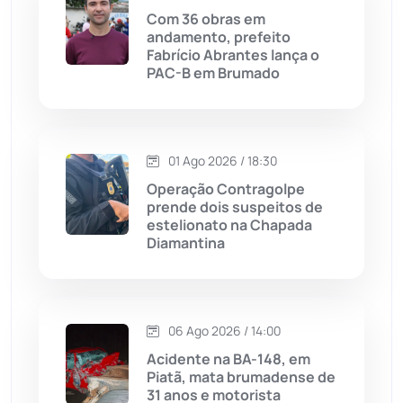
Lagoa Real
(182)
Com 36 obras em
andamento, prefeito
Licínio de Almeida
(118)
Fabrício Abrantes lança o
PAC-B em Brumado
Livramento de Nossa...
(1338)
Macaúbas
(713)
01 Ago 2026 / 18:30
Operação Contragolpe
Maetinga
(101)
prende dois suspeitos de
estelionato na Chapada
Diamantina
Malhada
(82)
Malhada de Pedras
(507)
06 Ago 2026 / 14:00
Matina
(71)
Acidente na BA-148, em
Piatã, mata brumadense de
31 anos e motorista
Mortugaba
(31)