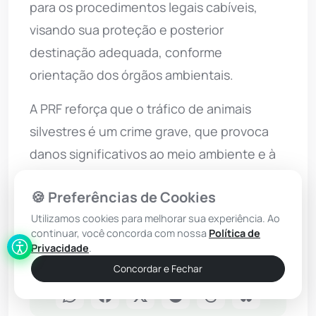
para os procedimentos legais cabíveis,
visando sua proteção e posterior
destinação adequada, conforme
orientação dos órgãos ambientais.
A PRF reforça que o tráfico de animais
silvestres é um crime grave, que provoca
danos significativos ao meio ambiente e à
biodiversidade brasileira, além de submeter
🍪 Preferências de Cookies
os animais a sofrimento extremo durante o
Utilizamos cookies para melhorar sua experiência. Ao
transporte irregular.
continuar, você concorda com nossa
Política de
Privacidade
.
Concordar e Fechar