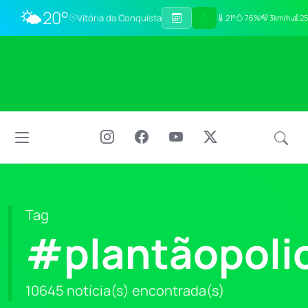
🌤️
20°
Vitória da Conquista
21°
76%
3km/h
25
Tag
#plantãopolic
10645 notícia(s) encontrada(s)