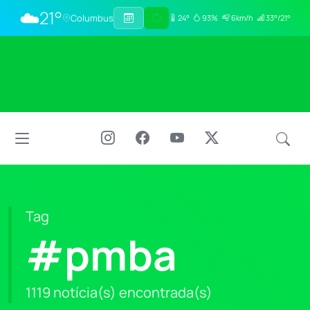
☁️
21°
Columbus
24°
93%
6km/h
33°/21°
Tag
#pmba
1119 notícia(s) encontrada(s)