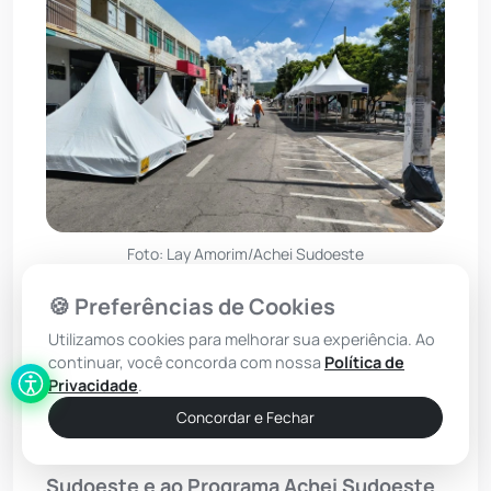
Foto: Lay Amorim/Achei Sudoeste
🍪 Preferências de Cookies
Nesta quarta-feira (04), o Tenente
Utilizamos cookies para melhorar sua experiência. Ao
Coronel Ronivaldo Pontes tomou posse
continuar, você concorda com nossa
Política de
como novo comandante do 24º Batalhão
Privacidade
.
de
Polícia Militar
(BPM), com sede em
Concordar e Fechar
Brumado
. Em entrevista ao site Achei
Sudoeste e ao Programa Achei Sudoeste