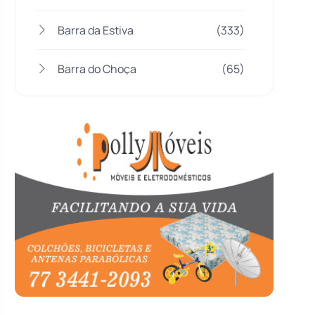
Barra da Estiva
(333)
Barra do Choça
(65)
Belo Campo
(57)
Bom Jesus da Lapa
(507)
Boquira
(152)
Botuporã
(72)
Brasil
(7680)
Brumado
(31958)