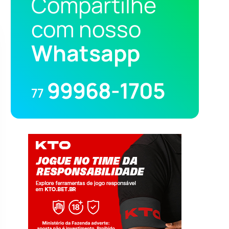
Compartilhe
com nosso
Whatsapp
99968-1705
77