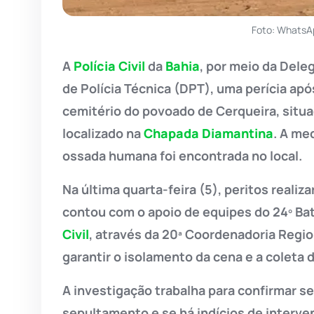
Foto: WhatsA
A
Polícia Civil
da
Bahia
, por meio da Deleg
de Polícia Técnica (DPT), uma perícia apó
cemitério do povoado de Cerqueira, situa
localizado na
Chapada Diamantina
. A me
ossada humana foi encontrada no local.
Na última quarta-feira (5), peritos reali
contou com o apoio de equipes do 24º Ba
Civil
, através da 20ª Coordenadoria Region
garantir o isolamento da cena e a coleta d
A investigação trabalha para confirmar 
sepultamento e se há indícios de interve