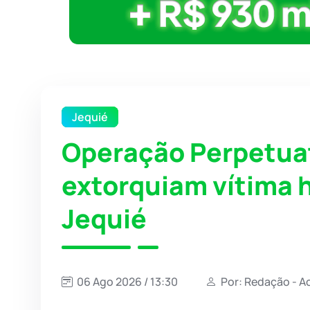
Jequié
Operação Perpetuat
extorquiam vítima 
Jequié
06 Ago 2026 / 13:30
Por: Redação - A