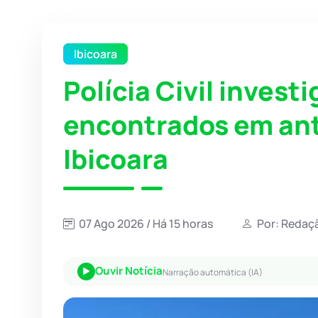
Ibicoara
Polícia Civil invest
encontrados em ant
Ibicoara
07 Ago 2026 / Há 15 horas
Por: Redaçã
Ouvir Notícia
Narração automática (IA)