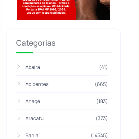
Jogue com responsabilidade. 18+
Categorias
Abaíra
(41)
Acidentes
(665)
Anagé
(183)
Aracatu
(373)
Bahia
(14545)