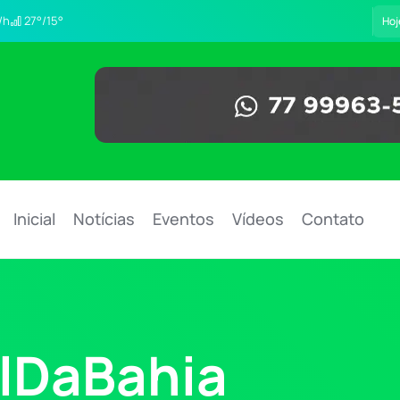
/h
27°/15°
Hoj
Inicial
Notícias
Eventos
Vídeos
Contato
ilDaBahia