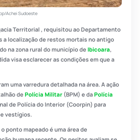
pp/Achei Sudoeste
acia Territorial , requisitou ao Departamento
s a localização de restos mortais no antigo
do na zona rural do município de
Ibicoara
,
dida visa esclarecer as condições em que a
zaram uma varredura detalhada na área. A ação
talhão de
Polícia Militar
(BPM) e da
Polícia
al de Polícia do Interior (Coorpin) para
e vestígios.
se o ponto mapeado é uma área de
nção humana recente. Os peritos avaliam se