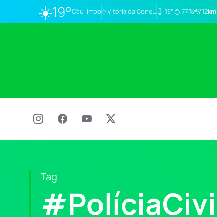
☀️
19°
Céu limpo
Vitória da Conq…
19°
77%
12km
Tag
#PolíciaCiv