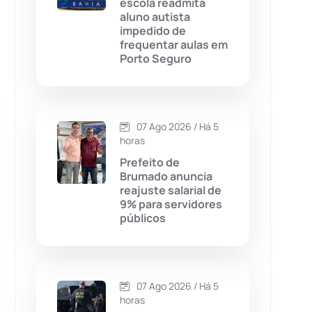
escola readmita
aluno autista
Chapada Diamantina
(430)
impedido de
frequentar aulas em
Condeúba
(133)
Porto Seguro
Contendas do Sincorá
(79)
07 Ago 2026 / Há 5
Cordeiros
(49)
horas
Prefeito de
Dom Basílio
(391)
Brumado anuncia
reajuste salarial de
9% para servidores
Economia
(1235)
públicos
Educação
(232)
Érico Cardoso
(82)
07 Ago 2026 / Há 5
horas