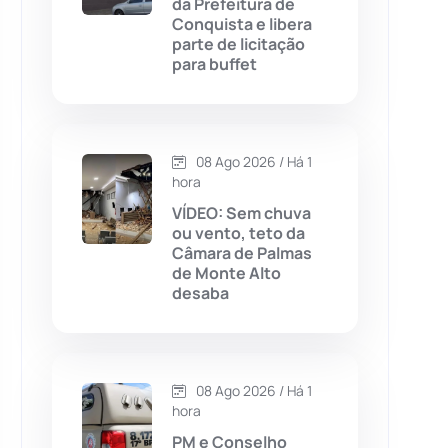
da Prefeitura de
Conquista e libera
Chapada Diamantina
(430)
parte de licitação
para buffet
Condeúba
(133)
Contendas do Sincorá
(79)
08 Ago 2026 / Há 1
hora
Cordeiros
(49)
VÍDEO: Sem chuva
ou vento, teto da
Dom Basílio
(391)
Câmara de Palmas
de Monte Alto
desaba
Economia
(1236)
Educação
(232)
08 Ago 2026 / Há 1
Érico Cardoso
(82)
hora
PM e Conselho