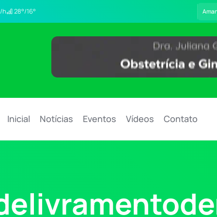
/h
28°/16°
Ama
Inicial
Notícias
Eventos
Vídeos
Contato
delivramentod