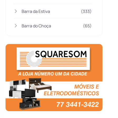
Barra da Estiva
(333)
Barra do Choça
(65)
Belo Campo
(57)
Bom Jesus da Lapa
(509)
Boquira
(152)
Botuporã
(72)
Brasil
(7680)
Brumado
(31962)