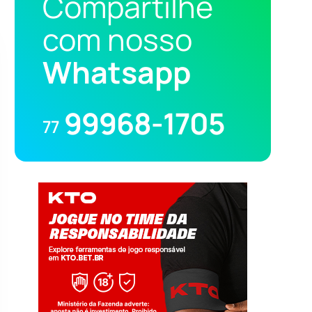
Compartilhe
com nosso
Whatsapp
99968-1705
77