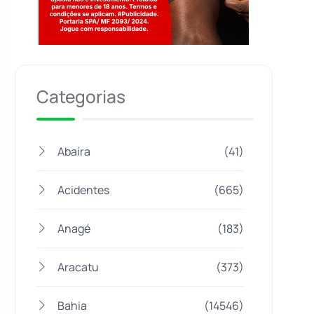
Jogue com responsabilidade. 18+
Categorias
Abaíra
(41)
Acidentes
(665)
Anagé
(183)
Aracatu
(373)
Bahia
(14546)