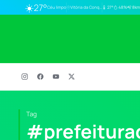
☀️
27°
Céu limpo
Vitória da Conq…
27°
48%
8km
Tag
#prefeitura