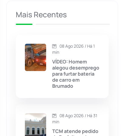
Caculé
(697)
Mais Recentes
Caetanos
(47)
Caetité
(1504)
08 Ago 2026 / Há 1
min
Candiba
(157)
VÍDEO: Homem
alegou desemprego
para furtar bateria
Cândido Sales
(121)
de carro em
Brumado
Caraíbas
(103)
Carinhanha
(300)
08 Ago 2026 / Há 31
min
Caturama
(65)
TCM atende pedido