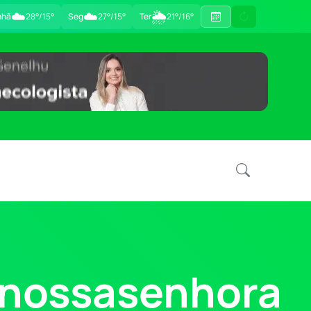
☁️
☁️
🌦
nhã
28°/15°
Seg
27°/15°
Ter
21°/16°
enossasenhora