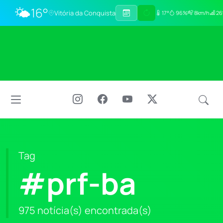
🌤️
16°
Vitória da Conquista
17°
96%
8km/h
26
Tag
#prf-ba
975 notícia(s) encontrada(s)