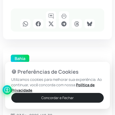
Bahia
Batida termina com três
🍪 Preferências de Cookies
mortes e três pessoas
Utilizamos cookies para melhorar sua experiência. Ao
continuar, você concorda com nossa
Política de
gravemente feridas em
Privacidade
.
Caravelas
Concordar e Fechar