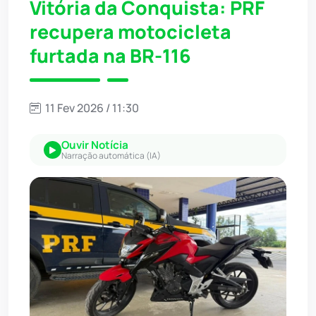
Vitória da Conquista: PRF
recupera motocicleta
furtada na BR-116
11 Fev 2026 / 11:30
Ouvir Notícia
Narração automática (IA)