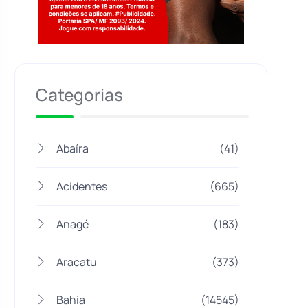
Jogue com responsabilidade. 18+
Categorias
Abaíra
(41)
Acidentes
(665)
Anagé
(183)
Aracatu
(373)
Bahia
(14545)