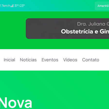
7km/h
31°/23°
Amanhã
Inicial
Notícias
Eventos
Vídeos
Contato
Nova