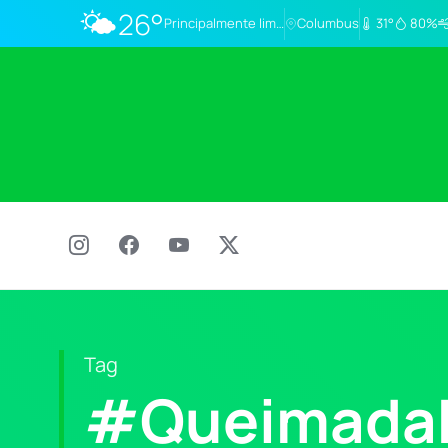
🌤️
26°
Principalmente limpo
Columbus
31°
80%
Tag
#Queimada