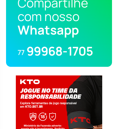
Compartilhe
com nosso
Whatsapp
99968-1705
77