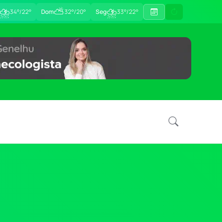
⛈
⛅
⛈
34°/22°
Dom
32°/20°
Seg
33°/22°