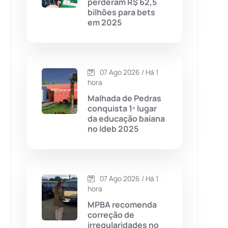
perderam R$ 62,5
bilhões para bets
Chapada Diamantina
(430)
em 2025
Condeúba
(133)
Contendas do Sincorá
(79)
07 Ago 2026 / Há 1
hora
Cordeiros
(49)
Malhada de Pedras
conquista 1º lugar
da educação baiana
Dom Basílio
(391)
no Ideb 2025
Economia
(1235)
07 Ago 2026 / Há 1
Educação
(232)
hora
MPBA recomenda
Érico Cardoso
(82)
correção de
irregularidades no