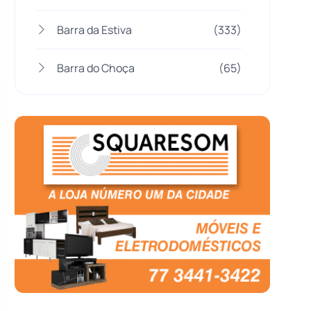
Barra da Estiva
(333)
Barra do Choça
(65)
Belo Campo
(57)
Bom Jesus da Lapa
(507)
Boquira
(152)
Botuporã
(72)
Brasil
(7680)
Brumado
(31955)