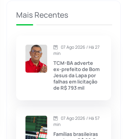
Caculé
(696)
Mais Recentes
Caetanos
(47)
Caetité
(1504)
07 Ago 2026 / Há 27
min
Candiba
(157)
TCM-BA adverte
ex-prefeito de Bom
Jesus da Lapa por
Cândido Sales
(121)
falhas em licitação
de R$ 793 mil
Caraíbas
(103)
Carinhanha
(299)
07 Ago 2026 / Há 57
min
Caturama
(65)
Famílias brasileiras