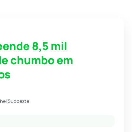
eende 8,5 mil
 de chumbo em
os
chei Sudoeste