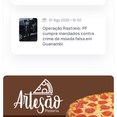
Oliveira dos Brejinhos
(67)
07 Ago 2026 / 16:50
Operação Rastreio: PF
Palmas de Monte Alto
(266)
cumpre mandados contra
crime de moeda falsa em
Paramirim
(342)
Guanambi
Pindaí
(103)
Piripá
(90)
Planalto
(59)
Poções
(182)
Polícia Civil
(61)