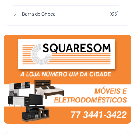
Barra do Choça
(65)
Belo Campo
(57)
Bom Jesus da Lapa
(510)
Boquira
(152)
Botuporã
(73)
Brasil
(7681)
Brumado
(31966)
Caculé
(697)