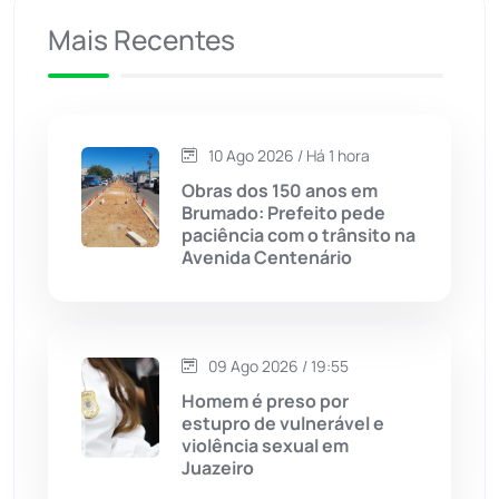
Mais Recentes
Caetanos
(47)
Caetité
(1504)
10 Ago 2026 / Há 1 hora
Candiba
(157)
Obras dos 150 anos em
Brumado: Prefeito pede
Cândido Sales
(121)
paciência com o trânsito na
Avenida Centenário
Caraíbas
(103)
Carinhanha
(300)
09 Ago 2026 / 19:55
Homem é preso por
Caturama
(65)
estupro de vulnerável e
violência sexual em
Juazeiro
Chapada Diamantina
(430)