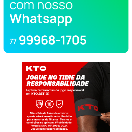
com nosso
Whatsapp
99968-1705
77