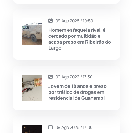
Condeúba
(133)
09 Ago 2026 / 19:50
Contendas do Sincorá
(79)
Homem esfaqueia rival, é
cercado por multidão e
Cordeiros
(49)
acaba preso em Ribeirão do
Largo
Dom Basílio
(391)
Economia
(1236)
09 Ago 2026 / 17:30
Jovem de 18 anos é preso
Educação
(232)
por tráfico de drogas em
residencial de Guanambi
Érico Cardoso
(82)
Esportes
(522)
09 Ago 2026 / 17:00