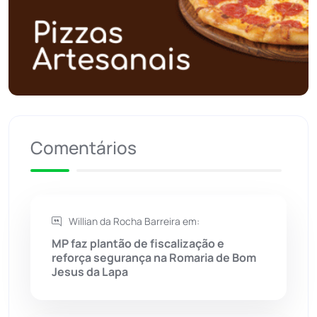
Polícia Militar
(28)
Política
(03)
Presidente Jânio Qu...
(125)
Comentários
Riacho de Santana
(309)
Rio de Contas
(411)
Willian da Rocha Barreira em:
Rio do Antônio
(203)
MP faz plantão de fiscalização e
reforça segurança na Romaria de Bom
Rio do Pires
(98)
Jesus da Lapa
Saúde
(2430)