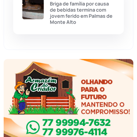
Briga de família por causa
Eventos
(24)
de bebidas termina com
jovem ferido em Palmas de
Monte Alto
Feira da Mata
(23)
Guajeru
(130)
Guanambi
(3503)
Ibiassucê
(168)
Ibicoara
(221)
Ibipitanga
(116)
Ibitiara
(33)