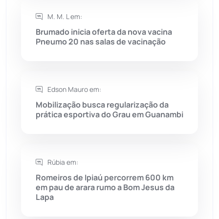
M. M. L em:
Seabra
(51)
Brumado inicia oferta da nova vacina
Pneumo 20 nas salas de vacinação
Sebastião Laranjeiras
(96)
Sítio do Mato
(42)
Edson Mauro em:
Sudoeste Baiano
(1531)
Mobilização busca regularização da
prática esportiva do Grau em Guanambi
Tanhaçu
(427)
Tanque Novo
(126)
Rúbia em:
Romeiros de Ipiaú percorrem 600 km
Tecnologia
(12)
em pau de arara rumo a Bom Jesus da
Lapa
Urandi
(158)