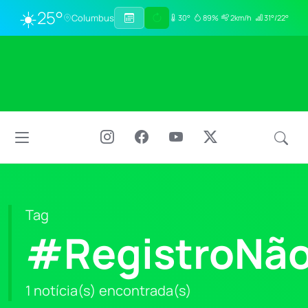
☀️
25°
Columbus
30°
89%
2km/h
31°/22°
Tag
#RegistroNão
1 notícia(s) encontrada(s)