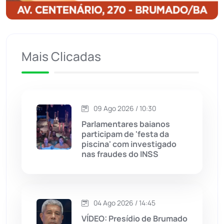
Igaporã
(218)
Ituaçu
(256)
Mais Clicadas
Iuiu
(174)
Jacaraci
(97)
09 Ago 2026 / 10:30
Jequié
(314)
Parlamentares baianos
participam de 'festa da
piscina' com investigado
Jussiape
(98)
nas fraudes do INSS
Justiça
(1471)
Lagoa Real
(182)
04 Ago 2026 / 14:45
VÍDEO: Presídio de Brumado