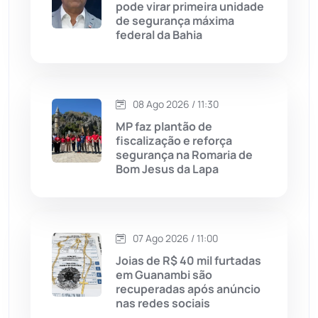
Licínio de Almeida
(118)
pode virar primeira unidade
de segurança máxima
federal da Bahia
Livramento de Nossa...
(1339)
Macaúbas
(715)
08 Ago 2026 / 11:30
Maetinga
(101)
MP faz plantão de
fiscalização e reforça
segurança na Romaria de
Malhada
(82)
Bom Jesus da Lapa
Malhada de Pedras
(508)
Matina
(71)
07 Ago 2026 / 11:00
Joias de R$ 40 mil furtadas
em Guanambi são
Mortugaba
(31)
recuperadas após anúncio
nas redes sociais
Mundo
(438)